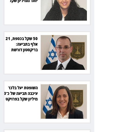
יותר ממיליון שקל
מהמדינה
50 שקל בכספת, 21
אלף בתביעה:
בריקסטון דורשת
תשלום על עיכוב בפינוי
השופטת יעל בלכר
עיכבה תביעה של כ־40
מיליון שקל בפרויקט
סולארי