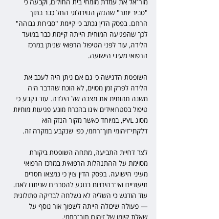
מור־אל את עמדת מומחי בית החולים, וקבעה כי 
"סביר יותר" שהנזק הנוירולוגי החל כבר בתוך 
הרחם. בפסק הדין נכתב כי קיימת "סבירות גבוהה" 
לכך שהפגיעה המוחית הייתה קיימת כבר במועד 
הלידה, עוד לפני הטיפול הרפואי שניתן במרכז 
הרפואי מעיני הישועה.
השופטת הדגישה כי גם אם ניתן היה לעכב את 
הלידה לפרק זמן מסוים, לא הוכח שהדבר היה 
משנה מהותית את מצבה של הילדה. עוד נקבע כי 
טיפול בסטרואידים אינו בהכרח מונע פגיעות מוחיות 
מסוג PVL, במיוחד כאשר מקור הנזק הוא 
דלקתי־זיהומי תוך־רחמי, כפי שנקבע במקרה זה.
לצד דחיית התביעה, מתחה השופטת ביקורת 
מסוימת על ההתנהלות הרפואית במרכז הרפואי 
מעיני הישועה. בפסק הדין צוין כי נמצאו חסרים 
תיעודיים ואי־בהירויות בנוגע להסברים שניתנו לאם. 
עוד הודגש כי השליה לא נשלחה לבדיקה פתולוגית 
— פעולה שיכולה הייתה לשפוך אור נוסף על 
שאלת קיומו של זיהום תוך־רחמי.