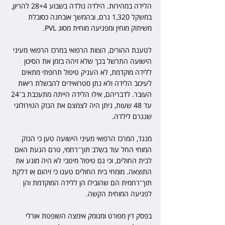
הלידה במהירות. הילדה נולדה בשבוע 28+4 להריון, 
במשקל 1,320 גרם, ובהמשך אובחנה כסובלת 
משיתוק מוחין ומפגיעה מוחית מסוג PVL.
לטענת ההורים, הצוות הרפואי במרכז הרפואי מעיני 
הישועה התרשל בכך שלא זיהה בזמן את הסיכון 
ללידה מוקדמת, לא העניק טיפול תרופתי מתאים 
לעיכוב הלידה ולא נתן סטרואידים להבשלת ריאות 
העובר. לדבריהם, אילו הלידה הייתה מתעכבת ב־24 
עד 48 שעות, ניתן היה לצמצם את הנזק הנוירולוגי 
שנגרם לילדה.
מנגד, המרכז הרפואי מעיני הישועה טען כי הנזק 
המוחי החל עוד בשלב תוך־רחמי, טרם הגעת האם 
לבית החולים, וכי גם טיפול מיטבי לא היה מונע את 
התוצאה. מומחי בית החולים טענו כי זיהום או דלקת 
תוך־רחמית הם שהובילו הן ללידה המוקדמת והן 
לפגיעה המוחית הקשה.
בפסק דין מפורט ומנומק אימצה השופטת אורלי 