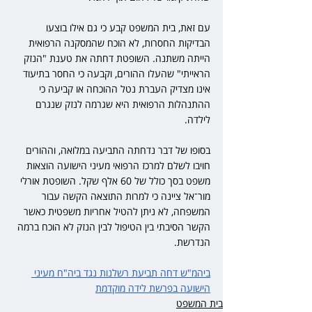
עם זאת, בית המשפט קבע כי גם אילו בוצעו 
הבדיקות החסרות, לא הוכח שהמסקנה הרפואית 
הייתה משתנה. השופטת דחתה את טענת "הנזק 
הראייתי" שהעלו ההורים, וקבעה כי החסר בתיעוד 
אינו מצדיק העברת נטל ההוכחה או קביעה כי 
ההתנהלות הרפואית היא שגרמה לנזק שנגרם 
לילדה.
בסופו של דבר נדחתה התביעה במלואה, וההורים 
חויבו לשלם למרכז הרפואי מעיני הישועה הוצאות 
משפט בסך כולל של 60 אלף שקל. השופטת אורלי 
מור־אל ציינה כי למרות התוצאה הקשה עבור 
המשפחה, לא ניתן להטיל אחריות משפטית כאשר 
הקשר הסיבתי בין הטיפול לבין הנזק לא הוכח ברמה 
הנדרשת.
ביהמ"ש דחה תביעת רשלנות נגד ביה"ח מעיני 
הישועה בפרשת לידה מוקדמת
בית המשפט