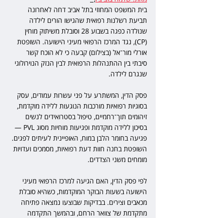
בית המשפט המחוזי בתל אביב דחה לאחרונה 
תביעת רשלנות רפואית שהגישו הורים לילדה 
שנולדה כפגה בשבוע 28 וסובלת משיתוק מוחין 
(CP), נגד המרכז הרפואי מעיני הישועה. השופטת 
אורלי מור־אל (בצילום) קבעה כי לא הוכח קשר 
סיבתי בין ההתנהלות הרפואית לבין הנזק הנוירולוגי 
שנגרם לילדה.
פסק הדין, המשתרע על פני עשרות עמודים, עסק 
בסוגיות רפואיות מורכבות הנוגעות ללידה מוקדמת, 
זיהומים תוך־רחמיים, טיפול בסטרואידים לנשים 
בסיכון ללידה מוקדמת ופגיעות מוחיות מסוג PVL — 
פגיעה בחומר הלבן במוח, האופיינית לעיתים לפגים. 
השופטת בחנה חוות דעת רפואיות, מסמכים ועדויות 
מומחים משני הצדדים.
לפי פסק הדין, האם הגיעה למרכז הרפואי מעיני 
הישועה בשעות הבוקר המוקדמות, כשהיא סובלת 
מכאבים וצירים. בבדיקות שבוצעו נמצאה פתיחה 
מתקדמת של צוואר הרחם, ובהמשך התקדמה 