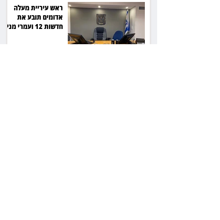
ראש עיריית מעלה
אדומים תובע את
חדשות 12 ועמרי מניב
ב־150 אלף שקל
רשת המרפאות "טרם"
לא זיהתה אפנדיציט -
ותפצה ב־736 אלף
שקל
הרשמת אישרה לתפוס
את רכב היוקרה בסיוע
המשטרה, השופט ביטל
את המהלך