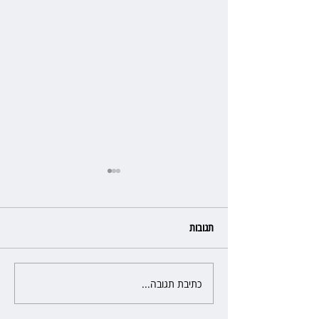
תגובות
כתיבת תגובה...
שילוב ילדי מהגרים בבתי ספר
הגיע לעליון: עיריית ת"א תשלם