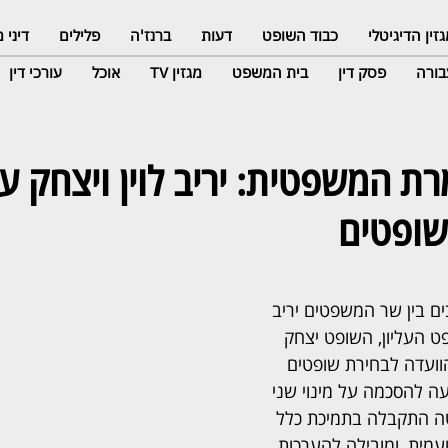
זין הדיגיטלי
כבוד השופט
דעות
ברנז'ה
פלילים
דיני
ורה
פסק דין
בית המשפט
מגזין TV
אוכל
עורכי דין
 המשפטית: יריב לוין ויצחק ע
 שופטים
ם בין שר המשפטים יריב 
פט העליון, השופט יצחק 
וועדה לבחירת שופטים 
עה להסכמה על מינוי שני 
ה התקבלה בתמיכת כלל 
ועמית, ומובילה להערכות 