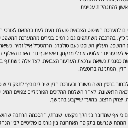
אשון להתנהלות עניינית 
ויים למערכת השיפוט הצבאית פועלת מעת לעת בהתאם לצורכי ה
ל כ״ץ. בהרכבה משתתפים גם גורמים בכירים מהמערכת המשפטית
משפט העליון השופט נעם סולברג, הרמטכ״ל אייל זמיר, נשיאת ב
י לערעורים האלופה אורלי מרקמן, ראש אגף כוח האדם האלוף דדו 
ת כסגנית נשיאת ערכאת הערעור הצבאית. לצד אלה משתתף בדיו
הדין, המתמנה ברוטציה.
חור ברס״ן משה משורר ובעורכת הדין שיר ליבוביץ’ לתפקידי שיפ
כאה הראשונה. לאחר השלמת ההליכים הפורמליים צפויים המינויי
, יצחק הרצוג, במועד שייקבע בהמשך.
 כי אף שמדובר במהלך מקצועי שגרתי, ההסכמה הרחבה שהושג
 המתח שנרשם בתקופה האחרונה בין גורמים פוליטיים לבין הנהג