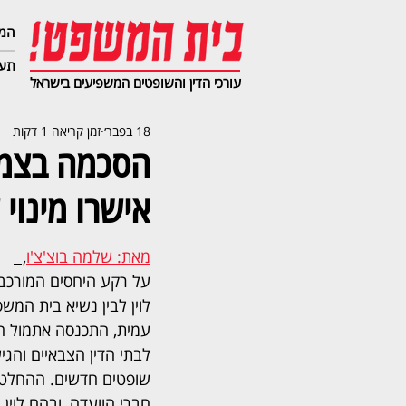
המג
תעב
עורכי הדין והשופטים המשפיעים בישראל
18 בפבר׳
זמן קריאה 1 דקות
הסכמה בצמרת
אישרו מינוי
מאת: שלמה בוצ'צ'ו
,  
על רקע היחסים המורכבי
לוין לבין נשיא בית המש
עמית, התכנסה אתמול ה
לבתי הדין הצבאיים והגי
שופטים חדשים. ההחלט
חברי הוועדה, ובהם לוין 