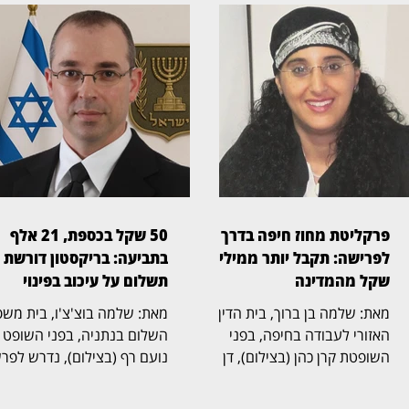
פרקליטת מחוז חיפה בדרך
50 שקל בכספת, 21 אלף
לפרישה: תקבל יותר ממיליון
בתביעה: בריקסטון דורשת
שקל מהמדינה
תשלום על עיכוב בפינוי
מאת: שלמה בן ברוך, בית הדין
מאת: שלמה בוצ'צ'ו, בי
האזורי לעבודה בחיפה, בפני
השלום בנתניה, בפני השופט
השופטת קרן כהן (בצילום), דן
נועם רף (בצילום), נדרש לפר
בהליך שעסק בסיום כהונתה של
חריגה שהחלה בכספת אישית
פרקליטת מחוז חיפה, אחד
שמספרה 705, שבה נמצא 