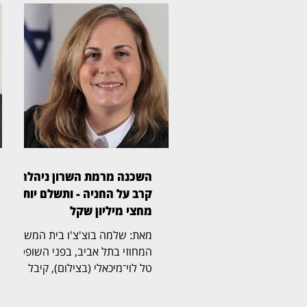
השכנה מרמת השרון ניהלה
קרב על החניה - ותשלם יותר
מחצי מיליון שקל
מאת: שלמה בוצ'צ'ו בית המשפט
המחוזי בתל אביב, בפני השופטת
טל לוי־מיכאלי (בצילום), קיבל
תביעה שעסקה בזכויות בחניה
בבית משותף ברמת השרון. בפסק