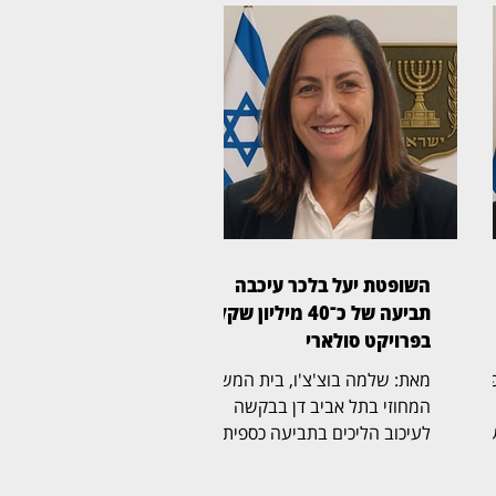
השופטת יעל בלכר עיכבה
תביעה של כ־40 מיליון שקל
בפרויקט סולארי
ת משפט
מאת: שלמה בוצ'צ'ו, בית המשפט
המחוזי בתל אביב דן בבקשה
שה
לעיכוב הליכים בתביעה כספית
בהיקף של כ־40 מיליון שקל,
לבסוף
שהגישה חברת לסיכו בע"מ נגד