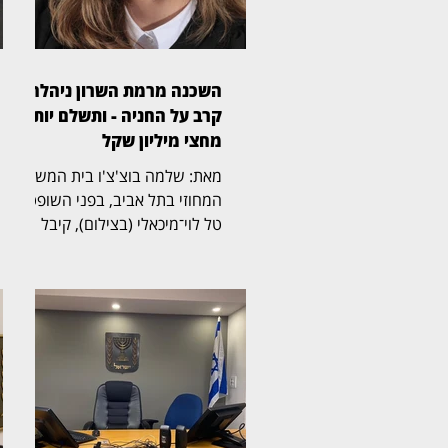
השכנה מרמת השרון ניהלה
קרב על החניה - ותשלם יותר
מחצי מיליון שקל
מאת: שלמה בוצ'צ'ו בית המשפט
המחוזי בתל אביב, בפני השופטת
טל לוי־מיכאלי (בצילום), קיבל
תביעה שעסקה בזכויות בחניה
בבית משותף ברמת השרון. בפסק
הדין נקבע כי החניה שבמחלוקת
שייכת לבעלי הדירה שתבעו,
ובעלת דירה אחרת בבניין חויבה
בהוצאות חריגות בסכום כולל של
525 אלף שקל. דן ואילנה
בודובסקי רכשו דירה בבניין ברחוב
ביאליק 22 ברמת השרון, שלה