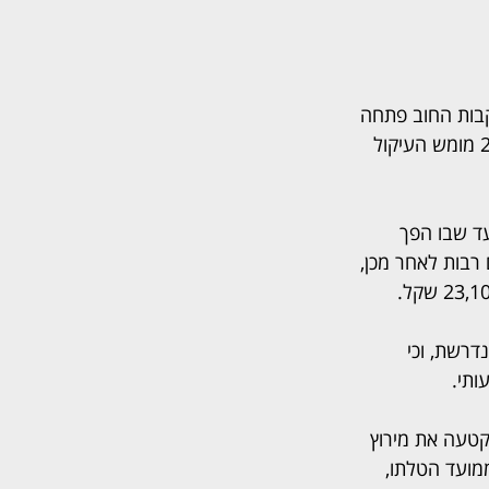
בעקבות החוב פתחה 
המועצה בהליכי גבייה, ובנובמבר 2011 הוטל עיקול על חשבון הבנק שלו. רק בשנת 2019 מומש העיקול 
ד שבו הפך 
2007–2010 והכספים נגבו שנים רבות לאחר מכן, 
רשת, וכי 
ותי.
הבכיר יוסף פיניאן (בצילום) דחה את התביעה וקבע כי הטלת העיקול בשנת 2011 קטעה את מירוץ 
טרם חלפו שבע שנים ממועד הטלתו, 