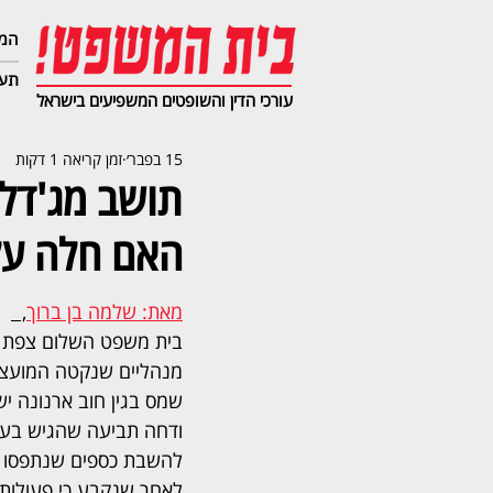
המג
תעב
עורכי הדין והשופטים המשפיעים בישראל
15 בפבר׳
זמן קריאה 1 דקות
האם חלה על
מאת: שלמה בן ברוך
,  
בית משפט השלום צפת קב
מנהליים שנקטה המועצה
שמס בגין חוב ארנונה ישן
ודחה תביעה שהגיש בע
להשבת כספים שנתפסו מ
לאחר שנקבע כי פעולות 