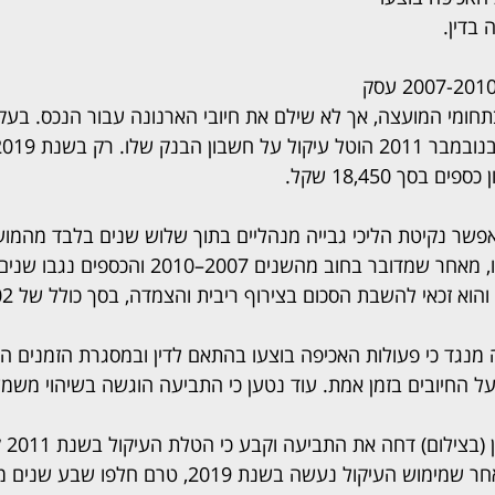
בדין.
התובע ניהל בין השנים 2007-2010 עסק 
 כ־200 מ"ר בתחומי המועצה, אך לא שילם את חיובי הארנונה עבור הנכס. 
בסך 18,450 שקל.
שר נקיטת הליכי גבייה מנהליים בתוך שלוש שנים בלבד מהמוע
החוב לסופי. לכן, לשיטתו, מאחר שמדובר בחוב מהשנים 
א זכאי להשבת הסכום בצירוף ריבית והצמדה, בסך כולל של 23,102 שקל.
נגד כי פעולות האכיפה בוצעו בהתאם לדין ובמסגרת הזמנים הנד
 החיובים בזמן אמת. עוד נטען כי התביעה הוגשה בשיהוי משמע
הרשם 
ההתיישנות. נקבע כי מאחר שמימוש העיקול נעשה בשנת 2019, 