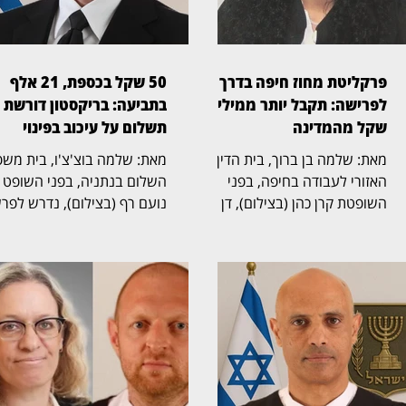
פרקליטת מחוז חיפה בדרך
50 שקל בכספת, 21 אלף
לפרישה: תקבל יותר ממיליון
בתביעה: בריקסטון דורשת
שקל מהמדינה
תשלום על עיכוב בפינוי
מאת: שלמה בן ברוך, בית הדין
מאת: שלמה בוצ'צ'ו, בי
האזורי לעבודה בחיפה, בפני
השלום בנתניה, בפני השופט
השופטת קרן כהן (בצילום), דן
נועם רף (בצילום), נדרש לפר
בהליך שעסק בסיום כהונתה של
חריגה שהחלה בכספת אישית
פרקליטת מחוז חיפה, אחד
שמספרה 705, שבה נמצא 
התפקידים הבכירים בפרקליטות
שטר בודד של 50 שקל,
המדינה, ובמחלוקת על תנאי
והתגלגלה לשני הליכים משפט
הפרישה, השכר והזכויות
נפרדים. בריקסטון כספות פעל
הפנסיוניות עם סיום כהונתה.
תחילה לפינוי הכספת, ובהמש
ההליך הסתיים בהסכמות בין
הגישה תביעה כספית בדרישה
הצדדים, שקיבלו תוקף של
לתשלום של יותר מ־1
החלטה. איילה פיילס־שרון,
לטענת בריקסטון, רבקה פינטו