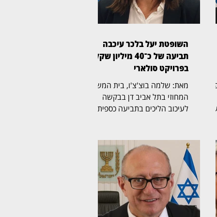
השופטת יעל בלכר עיכבה
תביעה של כ־40 מיליון שקל
בפרויקט סולארי
ת משפט
מאת: שלמה בוצ'צ'ו, בית המשפט
המחוזי בתל אביב דן בבקשה
שה
לעיכוב הליכים בתביעה כספית
בהיקף של כ־40 מיליון שקל,
לבסוף
שהגישה חברת לסיכו בע"מ נגד
נווה אור שיא אנרגיה סולארי
יים
שותפות מוגבלת ושיא נרגיה
ה
2020 בע"מ. בפני השופטת יעל
ך
בלכר (בצילום) נדונה הבקשה
לעיכוב ההליכים. במוקד
2 אלף שקל.
המחלוקת עומדים הסכמים
להקמת מתקנים סולאריים בקיבוץ