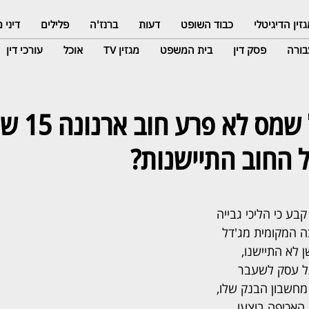
זין הדיגיטלי
כבוד השופט
דעות
ברנז'ה
פלילים
דיני
ורה
פסק דין
בית המשפט
מגזין TV
אוכל
עורכי דין
תושב מג'דל שמס ל
 החוב התיישנות?
ע כי הליכי גבייה 
 המקומית מג'דל 
 לא התיישנו, 
ל עסק לשעבר 
חשבון הבנק שלו, 
האכיפה בוצעו 