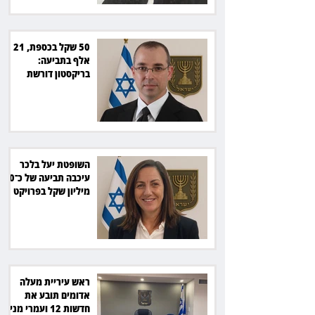
50 שקל בכספת, 21
אלף בתביעה:
בריקסטון דורשת
תשלום על עיכוב בפינוי
השופטת יעל בלכר
עיכבה תביעה של כ־40
מיליון שקל בפרויקט
סולארי
ראש עיריית מעלה
אדומים תובע את
חדשות 12 ועמרי מניב