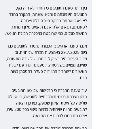
בין היתר טענו התובעים כי החדר לא היה נקי, 
המצעים היו מוכתמים ומלאי שערות, המקרר בחדר 
לא פעל וארוחת הבוקר הייתה דלה ואכזבה. 
לטענתם, תנאים אלה אינם תואמים מלון המדורג 
חמישה כוכבים, כפי שהובטח במסגרת חבילת הנופש.
מנגד טענה ארקיע כי הכבודה נמסרה לתובעים כבר 
ביום 29.7.2025 באמצעות חברת שליחויות, וכי 
מקור העיכוב היה בשיקולי ביטחון של שדה התעופה, 
שאינם מצויים בשליטתה. לטענתה, מיד עם קבלת 
האישורים לשחרור המזוודות פעלה להטסתן באותו 
היום.
עוד טענה החברה כי הרכישות שביצעו התובעים 
חרגו מצרכים בסיסיים והכרחיים לחופשה, וכי אין לה 
שליטה על איכות המלון שסופק. כמו כן הוצעה 
לתובעים מחווה שירותית בדמות פיצוי בסך 200 אירו, 
אולם הם בחרו לדחות את ההצעה.
הרשמת הבכירה קיבלה את התביעה באופן חלקי. 