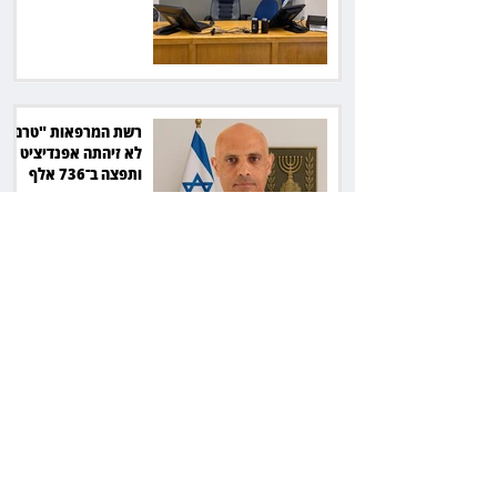
ב־150 אלף שקל
רשת המרפאות "טרם"
לא זיהתה אפנדיציט -
ותפצה ב־736 אלף
שקל
הרשמת אישרה לתפוס
את רכב היוקרה בסיוע
המשטרה, השופט ביטל
את המהלך