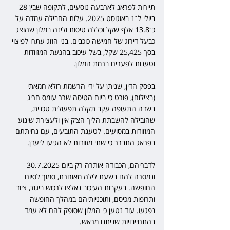
תיירות לפראג לארבעה נוסעים, לתקופה שבין 28 
ביולי ל־1 באוגוסט 2025. עלות החבילה עמדה על 
כ־13.8 אלף שקל וכללה טיסות ולינה במלון שהוצג 
כבעל דירוג של חמישה כוכבים. בני הזוג עתרו לפיצוי 
בסך 25,425 שקל, בשל עיכוב בהגעת המזוודות 
וטענות לפערים ברמת המלון.
בפסק הדין, שניתן על ידי הרשמת רולא חמאתי 
(בצילום), פורט כי ביום הטיסה שרר עומס חריג 
בשדה התעופה עקב תקלה תפעולית טכנית, 
שהובילה להשבתת הליך הצ’ק אין ולעצירת שינוע 
המזוודות במסועים. לטענת התובעים, עם נחיתתם 
בפראג התברר כי שתי מזוודות לא הגיעו ליעדן.
לדבריהם, הכבודה אותרה רק ביום 30.7.2025 
ונמסרה להם בשעת לילה מאוחרת, סמוך לסיום 
החופשה. בעקבות העיכוב נאלצו לרכוש ביגוד, ציוד 
ותרופות מכיסם, ותוכניותיהם במהלך החופשה 
נפגעו. עוד נטען כי המלון שסופק להם לא עמד 
בהתחייבויות שניתנו מראש.