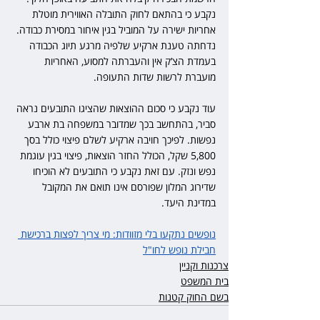
נקבע כי בהתאם לחוק התובלה האווירית מוטלת 
אחריות ישירה על המוביל בגין איחור במסירת כבודה. 
נדחתה טענת ארקיע שלפיה מרגע תיוג הכבודה 
בעמדת הצ’ק אין והעברתה למסוע, האחריות 
מועברת לרשות שדות התעופה.
עוד נקבע כי סכום ההוצאות שהציגו התובעים נראה 
סביר, בהתחשב בכך שמדובר במשפחה בת ארבע 
נפשות. לפיכך חויבה ארקיע לשלם פיצוי כולל בסך 
5,800 שקל, הכולל החזר הוצאות, פיצוי בגין עוגמת 
נפש ונזק. עם זאת נקבע כי התובעים לא הוכיחו 
שדירוג המלון שפורסם אינו תואם את המקובל 
במדינת היעד.
נופשים נתקעו בלי מזוודות: מי צריך לפצות ברכישת 
חבילת נופש לחו"ל
צרכנות וקניין
בית המשפט
בשם החוק קטנות