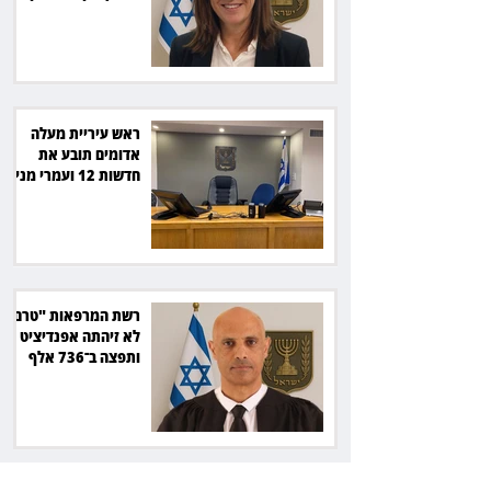
סולארי
ראש עיריית מעלה
אדומים תובע את
חדשות 12 ועמרי מניב
ב־150 אלף שקל
רשת המרפאות "טרם"
לא זיהתה אפנדיציט -
ותפצה ב־736 אלף
שקל