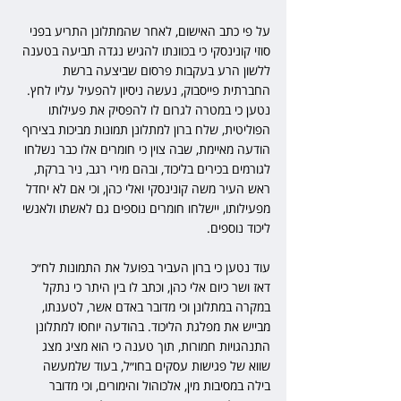
על פי כתב האישום, לאחר שהמתלונן התריע בפני 
סוזי קונינסקי כי בכוונתו להגיש נגדה תביעה בטענה 
ללשון הרע בעקבות פרסום שביצעה ברשת 
החברתית פייסבוק, נעשה ניסיון להפעיל עליו לחץ. 
נטען כי במטרה לגרום לו להפסיק את פעילותו 
הפוליטית, שלח ברון למתלונן תמונות מביכות בצירוף 
הודעה מאיימת, שבה צוין כי חומרים אלו כבר נשלחו 
לגורמים בכירים בליכוד, ובהם מירי רגב, ניר ברקת, 
ראש העיר משה קונינסקי ואלי כהן, וכי אם לא יחדל 
מפעילותו, יישלחו חומרים נוספים גם לאשתו ולאנשי 
ליכוד נוספים.
עוד נטען כי ברון העביר בפועל את התמונות לח״כ 
דאז ושר כיום אלי כהן, וכתב לו בין היתר כי נתקל 
במקרה במתלונן וכי מדובר באדם אשר, לטענתו, 
מבייש את מפלגת הליכוד. בהודעה יוחסו למתלונן 
התנהגויות חמורות, תוך טענה כי הוא מציג מצג 
שווא של פגישות עסקים בחו״ל, בעוד שלמעשה 
בילה במסיבות מין, אלכוהול והימורים, וכי מדובר 