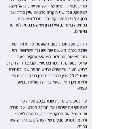
סוזי קונינסקי, רעייתו של ראש עיריית כרמיאל משה 
קונינסקי, ונגד שני חוקרים פרטיים, אילן סרדל וצבי 
ברון. על פי הנטען, קונינסקי וסרדל מואשמים 
בסחיטה באיומים, ואילו ברון מואשם בניסיון לסחיטה 
באיומים.
הדיון בתיק מתנהל בפני השופטת טל תדמור זמיר, 
שדנה בכתבי האישום שהוגשו נגד השלושה. לפי 
כתב האישום, המתלונן הוא איש עסקים ופעיל 
פוליטי במפלגת הליכוד בכרמיאל, שבעבר היה מקורב 
לראש העיר ואף שימש כראש המטה שלו. בתחילת 
שנת 2019 פרץ סכסוך בינו לבין בני הזוג קונינסקי, 
ולאחר מכן החל לפעול בזירה הפוליטית באופן 
עצמאי.
עוד נטען כי בתחילת שנת 2022 שכרה סוזי 
קונינסקי את שירותיו של החוקר הפרטי אילן סרדל, 
וזה העסיק את החוקר צבי ברון, במטרה לאסוף 
ולתעד חומרים מביכים של המתלונן במהלך שהותו 
בחו״ל.