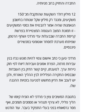
החברה והחזיק ברוב מניותיה.
12 מיליון דולר השקעות שהתקבלו מכ־150 
משקיעים, ומנגד רק מיליון שקל שנותרו בחשבון 
הנאמנות שהיה אמור להבטיח את כספי המשקיעים 
- זו תמונת המצב העגומה המצטיירת בפרשת 
קריסת החברה שבבעלות עדי מרדכי ושחף הרטמן, 
שפיתחו מערכת למסחר אוטומטי במכשירים 
פיננסיים.
מרדכי טען כי כתב אישום צפוי להיות מוגש נגדו בגין 
עבירות מרמה, הפרת אמונים ועבירות דיווח לפי חוק 
ניירות ערך. לטענתו, קיים קשר הדוק בין העובדות 
שבבסיס החקירה הפלילית לבין ההליך האזרחי, ולכן 
יש לעכב את הדיון מחשש לפגיעה בזכויות ההגנה 
שלו.
בתגובת המשיבים צוין כי מרדכי לא הוכיח קיומו של 
הליך פלילי, לא צירף תצהיר או מסמכים תומכים, ואף 
מסר גרסאותיו בפני בעלי התפקיד בעבר. עוד הודגש 