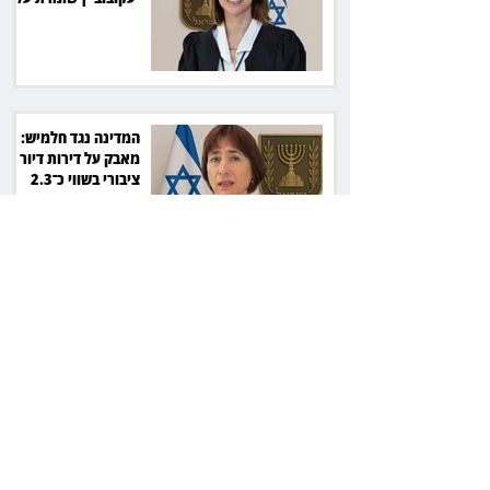
קור רוח ושליטה
המדינה נגד חלמיש:
מאבק על דירות דיור
ציבורי בשווי כ־2.3
מיליארד שקל
זכוכיות בסלט ושן
שבורה: מסעדה בתל
אביב תשלם כ־45 אלף
שקל