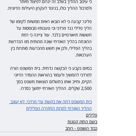
כי עיכוב ההליך בשלב זה יגרום לפיצול מיותר 
ולסרבול ההליך כולו, בניגוד לעקרון היעילות הדיונית.
פלינר קבעה כי לא הובאו ראיות ממשיות לקיומו של 
הליך פלילי נגד מרדכי וכי טענותיו מבוססות על 
חששות תיאורטיים בלבד. עוד ציינה כי רמת 
ההוכחה בהליך האזרחי שונה מהותית מזו הנדרשת 
בהליך הפלילי, ולכן אין חשש מהכרעות סותרות בין 
הערכאות.
בסיום נקבע כי הבקשה נדחית. בית המשפט הורה 
למרדכי להמשיך ולעמוד בהוראות ההסדר הדיוני 
הקיים, וחייב אותו בתשלום הוצאות משפט בסך 
2,500 שקלים. ההליך האזרחי יימשך כסדרו.
בית המשפט דחה את בקשת עדי מרדכי: לא יעוכב 
ההליך האזרחי למרות החקירה הפלילית
פלילים
בשם החוק קטנות
כבוד השופט - רוחב