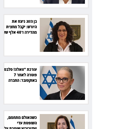
בן הזוג ניצח את
היורש: יקבל מחצית
מהדירה ו־40 אלף שקל
הוצאות
עורכת "וואלה! סלבס"
פוטרה לאחר 7
באוקטובר: החברה
תשלם כ־54 אלף שקל
כשהאולם מתחמם,
השופטת עדי
יעקובוביץ שומרת על