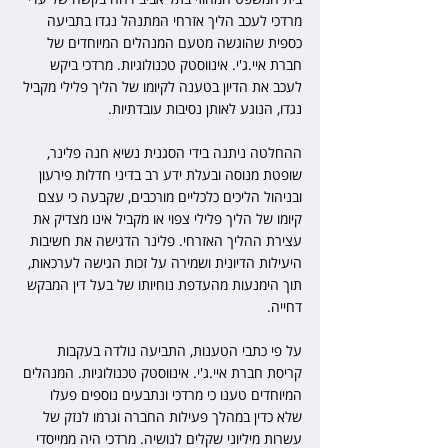
מרדכי לעכב הליך אזרחי המתנהל נגדו בתביעה 
כספית שהוגשה מטעם המנהלים המיוחדים של 
חברת איי.ג'י. אינווסטק טכנולוגיות. מרדכי ביקש 
לעכב את הדיון בטענה לקיומו של הליך פלילי מקביל 
נגדו, הנוגע לאותן נסיבות עובדתיות.
ההחלטה ניתנה בידי הסגנית נשיא חנה פלינר, 
שופטת מנוסה ובעלת ידע רב בדיני חדלות פירעון 
ובניהול הליכים כלכליים מורכבים, שקבעה כי עצם 
קיומו של הליך פלילי צפוי או מקביל אינו מצדיק את 
עצירת ההליך האזרחי. פלינר הדגישה את חשיבות 
היעילות הדיונית ושמירה על זכות הגישה לערכאות, 
תוך הימנעות מהעדפת נוחיותו של בעל דין המבקש 
דחייה.
על פי כתבי הטענות, התביעה נולדה בעקבות 
קריסת חברת איי.ג'י. אינווסטק טכנולוגיות. המנהלים 
המיוחדים טענו כי מרדכי ונתבעים נוספים פעלו 
שלא כדין במהלך פעילות החברה וגרמו לנזק של 
עשרות מיליוני שקלים לנושיה. מרדכי היה ממייסדי 