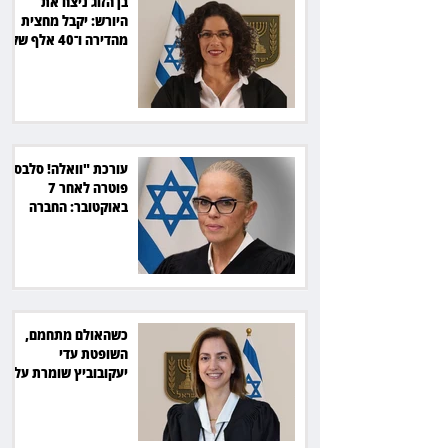
בן הזוג ניצח את
היורש: יקבל מחצית
מהדירה ו־40 אלף שקל
הוצאות
עורכת "וואלה! סלבס"
פוטרה לאחר 7
באוקטובר: החברה
תשלם כ־54 אלף שקל
כשהאולם מתחמם,
השופטת עדי
יעקובוביץ שומרת על
קור רוח ושליטה