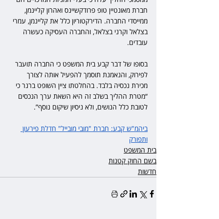
חברת מאונטיין טופ פרודקשיינס ואהרון קליינמן, 
ממייסדי החברה. הדירקטוריון כלל את קליינמן, עמרי 
בצלאל וקרני בצלאל, והחברה העסיקה כעשרה 
עובדים.
בסופו של דבר קבע בית המשפט כי החברה תועבר 
לפירוק, והנאמנת תוסמך להפעיל אותה לצורך 
מכירת נכסיה בלבד. בהחלטתו ציין השופט ברנר כי 
“מטרת ההליך בשלב זה היא השאת ערך הנכסים 
לטובת כלל הנושים, ולא ניסיון שיקום נוסף”.
ביהמ"ש קבע: חברת "מובי מובייל" חדלת פירעון 
ותפורק
בית המשפט
בשם החוק קטנות
חדשות