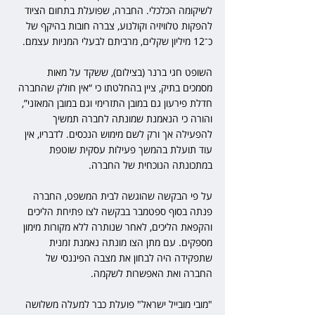
לשיקומה הכלכלי. החברה, שפועלת בתחום הציוד 
להפקות טלוויזיה וקולנוע, צברה חובות בהיקף של 
כ־12 מיליון שקלים, מרביתם לבעלי המניות עצמם.
השופט חגי ברנר (בצילום), ששקד על מאות 
מסמכים בתיק, ציין בהחלטתו כי “אין חולק שהחברה 
חדלת פירעון גם במובן התזרימי וגם במובן המאזני”, 
והורה כי הנאמנת שמונתה לחברה תמשיך 
להפעילה אך ורק לשם מימוש הנכסים. לדבריו, אין 
עוד תועלת בהמשך פעילות עסקית שוטפת 
במתכונתה הנוכחית של החברה.
על פי הבקשה שהוגשה לבית המשפט, החברה 
פנתה בסוף ספטמבר בבקשה לצו פתיחת הליכים 
והקפאת הליכים, לאחר שנותרה ללא מקורות מימון 
מספקים. עם מתן הצו מונתה נאמנת זמנית 
שתפקידה היה לבחון את מצבה הפיננסי של 
החברה ואת האפשרות לשקמה.
"מובי מובייל ישראל" פועלת כבר למעלה משלושה 