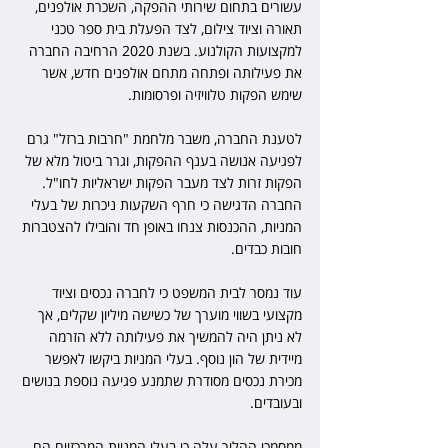
עשורים בתחום שירותי ההפקה, השכרת אולפנים, 
תאורה וציוד צילום, לצד הפעלת בית ספר טכני 
למקצועות הקולנוע. בשנת 2020 הרחיבה החברה 
את פעילותה ופתחה מתחם אולפנים חדש, אשר 
שימש הפקות טלוויזיה ופרסומות.
לטענת החברה, משבר מלחמת "חרבות ברזל" גרם 
לפגיעה אנושה בענף ההפקות, וגרר ביטול מלא של 
הפקות זרות לצד מעבר הפקות ישראליות לחו"ל. 
החברה הדגישה כי חרף השקעות ניכרות של בעלי 
המניות, ההכנסות צנחו באופן חד והובילו להצטברות 
חובות כבדים.
עוד נמסר לבית המשפט כי לחברה נכסים וציוד 
מקצועי בשווי מוערך של כשישה מיליון שקלים, אך 
לא ניתן היה להמשיך את פעילותה ללא הזרמה 
מיידית של הון נוסף. בעלי המניות ביקשו לאפשר 
מכירת נכסים מסודרת שתמנע פגיעה נוספת בנושים 
ובעובדים.
ממסמכי ההליך עלה כי בעלי המניות המרכזיים הם 