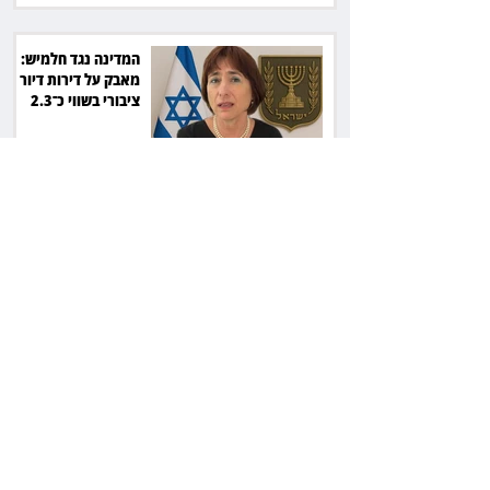
המדינה נגד חלמיש:
מאבק על דירות דיור
ציבורי בשווי כ־2.3
מיליארד שקל
זכוכיות בסלט ושן
שבורה: מסעדה בתל
אביב תשלם כ־45 אלף
שקל
ליאור אשכנזי התלונן
שכסף נעלם בהפקדה
במרכנתיל: הבנק יחזיר
7,700 שקל