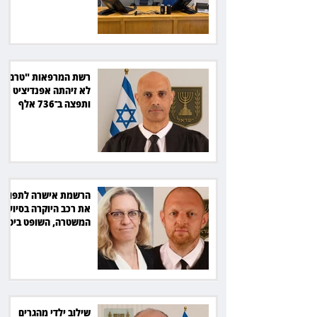
רשת המרפאות "טרם"
לא זיהתה אפנדיציט -
ותפצה ב־736 אלף
שקל
הרשמת אישרה לתפוס
את רכב היוקרה בסיוע
המשטרה, השופט ביטל
את המהלך
שילוב ילדי מהגרים