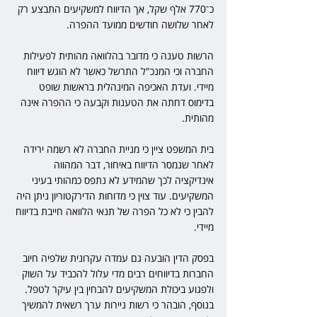
כ־770 אלף שקל, אך הדיווח למשקיעים התבצע רק 
לאחר שלושה חודשים ממועד ההפרה.
הרשות טענה כי מדובר בהלוואה מהותית לפעילות 
החברה וכי המנכ"ל התרשל כאשר לא הוגש דיווח 
מיידי. ועדת האכיפה המינהלית בראשות שופט 
בדימוס דחתה את הטענות וקבעה כי ההפרה אינה 
מהותית.
בית המשפט ציין כי מניית החברה לא רשמה ירידה 
לאחר שנמסר הדיווח באיחור, דבר המהווה 
אינדיקציה לכך שהמידע לא נתפס כמהותי בעיני 
המשקיעים. עוד צוין כי מדוחות הדירקטוריון ניתן היה 
להבין כי לא כל הפרה של תנאי הלוואה חייבת בדיווח 
מיידי.
בפסק הדין הובעה גם עמדה עקרונית שלפיה חיוב 
החברות בדיווחים רבים מדי עלול להכביד על השוק 
ולפגוע ביכולת המשקיעים להבחין בין עיקר לטפל. 
בנוסף, הובהר כי רשות ניירות ערך רשאית להמשיך 