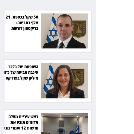
סולארי
50 שקל בכספת, 21
אלף בתביעה:
בריקסטון דורשת
תשלום על עיכוב בפינוי
השופטת יעל בלכר
עיכבה תביעה של כ־40
מיליון שקל בפרויקט
סולארי
ראש עיריית מעלה
אדומים תובע את
חדשות 12 ועמרי מניב
ב־150 אלף שקל