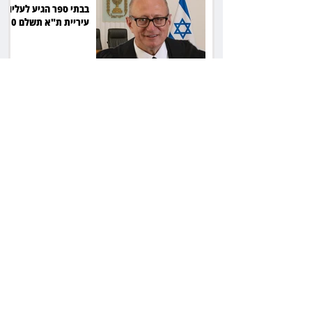
בבתי ספר הגיע לעליון:
עיריית ת"א תשלם 30
אלף שקל הוצאות
אחרי הפסילה: גידי גוב
מגיע לפשרה בתאונה,
והפניקס תשלם כ־30
אלף שקל
תכנים מגיל 18 בשעות
היום: לקוחות הוט
יקבלו פיצוי ב־4 מיליון
שקל