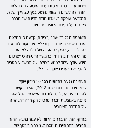
ניירות ערך נגד החלטת ועדת האכיפה המינהלית 
והורה לה לשלם הוצאות משפט בסך 20 אלף שקל. 
ההכרעה עוסקת בשאלת חובת הדיווח של חברה 
ציבורית על הפרת הלוואה מהותית.
השופטת מיכל רוזן-עוזר (בצילום) קבעה כי החלטת 
ועדת האכיפה ניתנה כדין וכי לא היה מקום להתערב 
בה. לדבריה, "היקף ההפרה של הלווה לא היה 
מהותי ולא חייב דיווח". בהמשך הדגישה כי "פרסום 
מידע עודף עלול לפגוע ביכולתו של המשקיע הסביר 
לכלכל את צעדיו באופן רציונלי".
העתירה נגעה להלוואה בסך 10 מיליון שקל 
שהעמידה החברה בשנת 2018, כאשר ביקשה 
להרחיב את פעילותה לתחום האשראי. ההלוואה 
ניתנה באמצעות חברה פרטית הקשורה למנהליה 
של החברה הציבורית.
בחלוף הזמן התברר כי הלווה לא עמד בתנאי החזרי 
הריבית ובהתחייבויות נוספות. נוצר חוב בסך של 