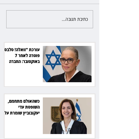
כתיבת תגובה...
כשהאולם מתחמם, השופטת עדי
יעקובוביץ שומרת על קור רוח
ושליטה
עורכת "וואלה! סלבס"
פוטרה לאחר 7
באוקטובר: החברה
תשלם כ־54 אלף שקל
כשהאולם מתחמם,
השופטת עדי
יעקובוביץ שומרת על
קור רוח ושליטה