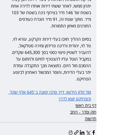
יתרון ממשי, לאחר ששתי דירות אוחדו לדירה אחת 
בשטח של 146 מ״ר בצירוף גינה בשטח של 103 
מ״ר. מתוך שטח זה, 91 מ״ר הוגדרו כעודפים 
החורגים מאיזון התמורות.
בסיום ההליך חויבו בעלי דירות הקרקע, עזרא לוי, 
טל לוי, יהודית ורדינה פרידמן ומירה סטלקאל, 
להעביר לשטיין פיצוי כספי בסך 645,300 שקלים. 
במקביל הוטל עליו להצטרף למיזם ולחתום על 
ההסכם מול היזם. כתוצאה מכך התקבלה עמדת 
יתר בעלי הדירות, והוסר המכשול האחרון לביצוע 
הפרויקט.
מול מלון הילטון: דייר סרבן יפוצה ב־645 אלף שקל, 
והפרויקט יוצא לדרך
דף בית ראשי
חוק וסדר - רוחב
חדשות