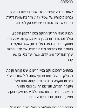
המפקחת.
לאחר בחינה מעמיקה של שטחי הדירות נקבע כי 
נגרעו מזכויותיו של שטיין 7.17 מ״ר בהשוואה לדירת 
הגן. מכאן נגזר סכום הפיצוי שנפסק לטובתו.
הבניין נשוא ההליך ממוקם בסמוך למלון הילטון, 
וכולל שמונה דירות בבניין בן ארבע קומות. שבע מהן 
מוחזקות בידי ארבעה בעלי זכויות, אשר התקשרו 
בהסכם יזמי להריסה ובנייה מחדש. את תכנון המיזם 
ערך האדריכל פיצו קדם, אשר ייעד בניין בן שש 
קומות.
בהתאם להסכם יוקם בניין חדש בן שש קומות וקומת 
גג חלקית מעל קומת מרתף אחת. לכל אחד מבעלי 
הזכויות תוקצה דירה חדשה בקומה אחת מעל 
מיקומה הקודם, תוך שמירה על כיווני האוויר 
הקיימים. הדירות החדשות יכללו שטח עיקרי נוסף, 
ממ״ד, מרפסת, חניה מקורה ומחסן.
בדיקת התמורות העלתה כי בעלי דירות הגן קיבלו 