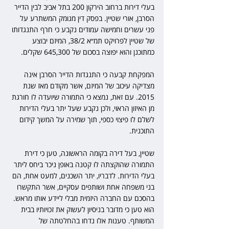
בעלי דירות ברחוב הירקון 200 בתל אביב לבין הדייר 
הסרבן, אורי שטיין. בפסק דין מנומק המשתרע על 
פני עשרים וחמישה עמודים נקבע כי חרף התנגדותו 
של שטיין לפרויקט תמ״א 38/2, המיזם יבוצע 
כמתוכנן והוא יפוצה בסכום של 645,300 שקלים.
המפקחת קבעה כי התנגדות הדייר הסרבן אינה 
מצדיקה עיכוב של המיזם, אשר מקודם מאז שנת 
2015. עם זאת, נמצא כי התמורה שיועדה לו חורגת 
מן האיזון הראוי, ולכן נקבע שעל יתר בעלי הדירות 
לשלם לו פיצוי כספי, תוך שמירה על המשך קידום 
התוכנית.
שטיין, בעל דירה בקומה הראשונה, טען כי דירת 
התמורה שהוקצתה לו קטנה באופן ניכר ביחס ליתר 
בעלי הדירות. לדבריו, יתר השכנים, למעט אחת, הם 
בני משפחה אחת ושותפים עסקיים, אשר התקשרו 
בהסכם עם החברה היזמית מבלי ליידע אותו מראש. 
הוא טען כי מדובר בניסיון לעשוק את זכויותיו בבית 
המשותף. טענות אלו נדחו בהחלטתה של 