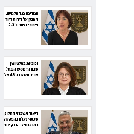
המדינה נגד חלמיש:
מאבק על דירות דיור
ציבורי בשווי כ־2.3
מיליארד שקל
זכוכיות בסלט ושן
שבורה: מסעדה בתל
אביב תשלם כ־45 אלף
שקל
ליאור אשכנזי התלונן
שכסף נעלם בהפקדה
במרכנתיל: הבנק יחזיר
7,700 שקל