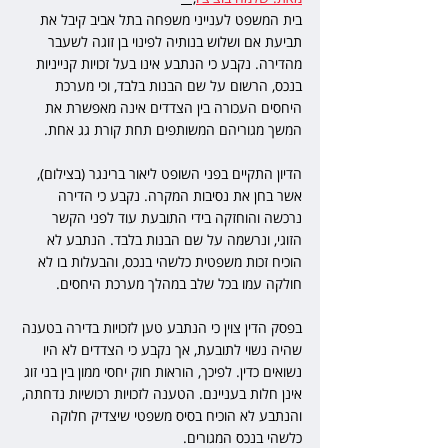
בית המשפט לענייני משפחה בתל אביב קיבל את 
תביעת אם ושלוש בנותיה לפינוי בן זוגה לשעבר 
מהדירה. נקבע כי הנתבע אינו בעל זכויות קנייניות 
בנכס, הרשום על שם הבנות בלבד, וכי מערכת 
היחסים העכורה בין הצדדים אינה מאפשרת את 
המשך מגוריהם המשותפים תחת קורת גג אחת.
הדיון התקיים בפני השופט ליאור ברינגר (בצילום), 
אשר בחן את נסיבות המקרה. נקבע כי הדירה 
נרכשה והוחזקה בידי התובעת עוד לפני הקשר 
הזוגי, ונרשמה על שם הבנות בלבד. הנתבע לא 
הוכיח זכות משפטית כלשהי בנכס, והבעלות בו לא 
חולקה עמו בכל שלב במהלך מערכת היחסים.
בפסק הדין צוין כי הנתבע טען לזכויות בדירה בטענה 
שהיה נשוי לתובעת, אך נקבע כי הצדדים לא היו 
נשואים כדין. לפיכך, הוראות חוק יחסי ממון בין בני זוג 
אינן חלות בעניינם. הטענה לזכויות רכושיות נדחתה, 
והנתבע לא הוכיח בסיס משפטי שיצדיק חלוקה 
כלשהי בנכס המגורים.