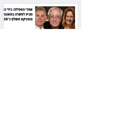
אחרי הפסילה: גידי גוב
מגיע לפשרה בתאונה,
והפניקס תשלם כ־30
אלף שקל
תכנים מגיל 18 בשעות
היום: לקוחות הוט
יקבלו פיצוי ב־4 מיליון
שקל
ביהמ"ש דחה הסדר
בהיקף 61 מיליון דולר:
עמיתי סלייס לא יכונסו
להצבעה