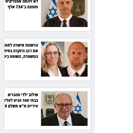
לא זיהתה אפנדיציט -
ותפצה ב־736 אלף
שקל
הרשמת אישרה לתפוס
את רכב היוקרה בסיוע
המשטרה, השופט ביטל
את המהלך
שילוב ילדי מהגרים
בבתי ספר הגיע לעליון:
עיריית ת"א תשלם 30
אלף שקל הוצאות