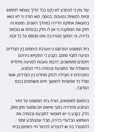
עוד צוין כי הנתבע לא נקט בכל הליך עצמאי למימוש 
זכויות רכושיות נטענות. בנוסף, הוא הודה כי לא נשא 
בהוצאות אחזקת הדירה במהלך השנים. ממצא זה 
חיזק את המסקנה כי אין לו חלק בבעלות או בזכויות 
בדירה, וכי המשך מגוריו בה אינו מבוסס על כל זכות.
בית המשפט התרשם כי מערכת היחסים בין הצדדים 
הגיעה למבוי סתום. נקבע כי התקיימו ביניהם 
חיכוכים מתמשכים, לרבות טענות לפגיעה מילולית 
והשפלה של התובעת ובנותיה בידי הנתבע. 
התנהלות זו הובילה לנתק מוחלט בין הצדדים, אשר 
שולל כל אפשרות להמשך חיים משותפים בנכס 
המדובר.
בהתאם לממצאים, הורה בית המשפט על פינוי 
הנתבע מהדירה בתוך שישים יום ממועד מתן פסק 
הדין. נקבע כי יש לאפשר לתובעת ובנותיה את 
השימוש הבלעדי בדירה, מבלי שהנתבע יוסיף 
להתגורר בה או להפריע לניהול חיי היומיום בבית 