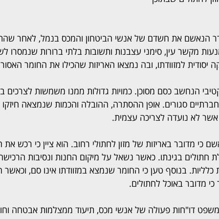
רר הנאשם את חשדם של אנשי הביטחון והמכס בנמל, לאחר שהתנ
נעות מקשר עין, סימני עצבנות ותשובות בלתי ברורות שנמסרו ל
 יסודית למזוודתו, ובה נמצאו האריזות שהכילו את החומר האסור.
טיבי הנחשב כסם מסוכן. כמויות גדולות ממנו משמשות לצרכים בלת
ברתיים סגורים. אופן ההסתרה, ההובלה והכמות שנמצאה חיזקו
אשר לא נועדה לצריכה עצמית.
 כי מדובר באריזות של מזון לחתולי רחוב. הוא ציין כי רכש את 
ת חתולים בגינתו. כאשר נשאל על מיקום החנות ונסיבות הרכישה,
לליות. בנוסף טען כי החומר שנמצא במזוודתו אינו סם, וכאשר הו
כי מדובר באוכל לחתולים.
שפט דו"חות פעולה של אנשי מכס, תיעוד ממצלמות אבטחה וחוו