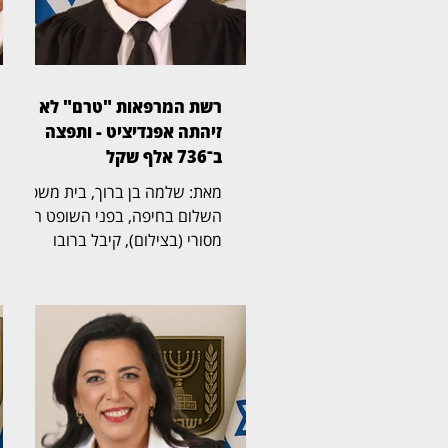
רשת המרפאות "טרם" לא
זיהתה אפנדיציט - ותפצה
ב־736 אלף שקל
מאת: שלמה בן ברוך, בית משפט
השלום בחיפה, בפני השופט הדר
מסורי (בצילום), קיבל ברובו
תביעת רשלנות רפואית שהגישה
אישה בת 50 נגד רשת מרפאות
הרפואה הדחופה "טרם". בפסק
דין מנומק קבע השופט כי
המרפאה התרשלה באבחון דלקת
התוספתן של המטופלת, וחייב את
הרשת לשלם לה כ־736 אלף
שקל, הכוללים פיצוי, הוצאות