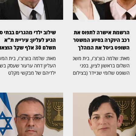
הרשמת אישרה לתפוס את
שילוב ילדי מהגרים בבתי ס
רכב היוקרה בסיוע המשטרה,
הגיע לעליון: עיריית ת"א
השופט ביטל את המהלך
תשלם 30 אלף שקל הוצאות
מאת: שלמה בוצ'צ'ו, בית משפט
מאת: שלמה בוצ'צ'ו, 
השלום בראשון לציון, בפני
העליון דחה ערעור שעסק בשי
השופט שלומי שניידר (בצילום),
ילדיהם של מבקשי מקלט
קיבל את תביעתו של יאיר חדד,
ומהגרים שהגיעו לישראל מאר
בעליו המקורי של רכב יוקרה מסוג
אפריקה וחיים בה ללא מעמד
BMW, ששוויו מאות אלפי שקלים.
קבע, במערכת החינוך היסודית
בפסק דין ברור ומכריע קבע
בתל אביב. את פסק הדין כתב
השופט כי הרכב שייך לחדד, הורה
השופט אלכס שטיין (בצילום),
לרשום אותו מחדש על שמו
ואליו הצטרפו הנשיא יצחק עמ
במשרד הרישוי וביטל את
והשופטת גילה כנפי־שטייניץ.
השעבוד שנרשם לטובת מימון
ההרכב קבע כי בנסיבות שנוצר