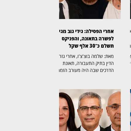
פר
אחרי הפסילה: גידי גוב מגיע
לפשרה בתאונה, והפניקס
תשלם כ־30 אלף שקל
בית המשפט
מאת: שלמה בוצ'צ'ו, אחרי גזר
לוב
הדין בתיק התעבורה, תאונת
הדרכים שבה היה מעורב הזמר
צות
גידי גוב מגיעה כעת לסיום גם
בזירה האזרחית. בית המשפט
לתביעות קטנות בתל אביב, בפני
הרשם הבכיר מיכאל שמפל
(בצילום), נתן תוקף של פסק דין
ית
להסדר פשרה, שלפיו חברת
הביטוח הפניקס תשלם את מלוא
ו
סכום התביעה, ולא סכום מופחת,