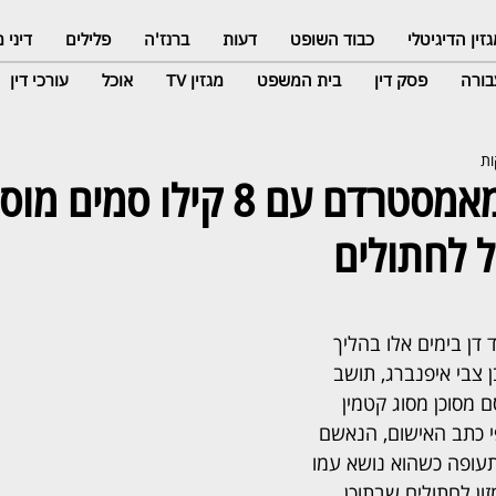
זין הדיגיטלי
כבוד השופט
דעות
ברנז'ה
פלילים
דיני
ורה
פסק דין
בית המשפט
מגזין TV
אוכל
עורכי דין
נתפס: חזר מאמסטרדם עם 8 קילו סמ
ל לחתולים
דן בימים אלו בהליך 
ן צבי איפנברג, תושב 
ם מסוכן מסוג קטמין 
 כתב האישום, הנאשם 
עופה כשהוא נושא עמו 
זון לחתולים שבתוכן 