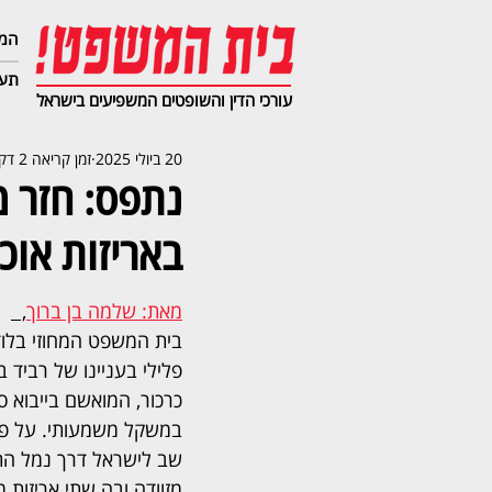
המג
תעב
עורכי הדין והשופטים המשפיעים בישראל
20 ביולי 2025
זמן קריאה 2 דקות
באריזות אוכ
מאת: שלמה בן ברוך
,  
בית המשפט המחוזי בלוד 
פלילי בעניינו של רביד ב
כרכור, המואשם בייבוא ס
במשקל משמעותי. על פי
שב לישראל דרך נמל הת
מזוודה ובה שתי אריזות מ