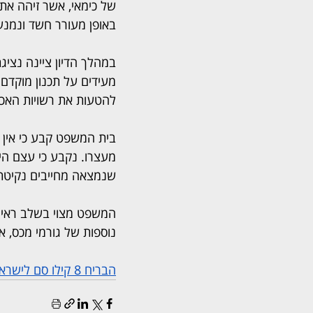
של כימאי, אשר זיהה את
באופן מעורר חשד ונמנע
במהלך הדיון ציינה נצי
מעידים על תכנון מוקדם
להטעות את רשויות האכי
בית המשפט קבע כי אין 
מעצרו. נקבע כי עצם היע
שנמצאה מחייבים נקיטת 
המשפט מצוי בשלב ראיות,
נוספות של גורמי מכס, 
הבריח 8 קילו סם לישראל – ונתפס ברגע האחרון בנתב"ג