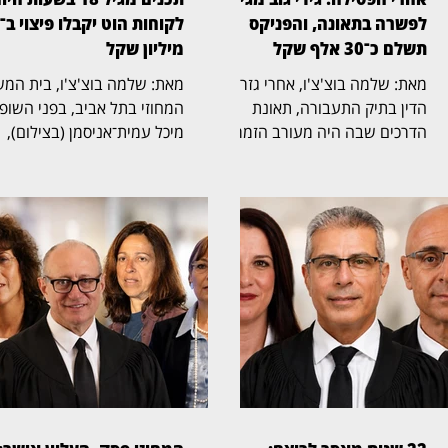
לפשרה בתאונה, והפניקס
תשלם כ־30 אלף שקל
מיליון שקל
מאת: שלמה בוצ'צ'ו, אחרי גזר
מאת: שלמה בוצ'צ'ו, 
הדין בתיק התעבורה, תאונת
המחוזי בתל אביב, בפני השופ
הדרכים שבה היה מעורב הזמר
מיכל עמית־אניסמן (בצילום),
גידי גוב מגיעה כעת לסיום גם
אישר הסדר פשרה בתובענה
בזירה האזרחית. בית המשפט
ייצוגית נגד חברת הוט, לאחר
לתביעות קטנות בתל אביב, בפני
שנטען כי בשעות היום שודרו
הרשם הבכיר מיכאל שמפל
בערוציה תכנים שאינם מיועדי
(בצילום), נתן תוקף של פסק דין
לילדים. במסגרת ההסדר, הוט
להסדר פשרה, שלפיו חברת
תעניק ללקוחות הטלוויזיה של
הביטוח הפניקס תשלם את מלוא
הטבות בשווי כולל של 4 מיליו
סכום התביעה, ולא סכום מופחת,
שקל. ההליך נפתח על ידי שני
29,364 שקל, בגין נזק שנגרם
קטינים, באמצעות אימם, בטע
לאחד מכלי הרכב שנפגעו
כי החברה אפשרה חשיפה של
בתאונה. ההליך האזרחי נולד
ילדים לתכנים שסווגו לצפייה מ
בעקבות תאונת שרשרת בכביש
18. לטענת המבקשים, במשך
20, נתיבי איילון. לפי כתב האישום
כחודשיים נבדק לוח השידורים