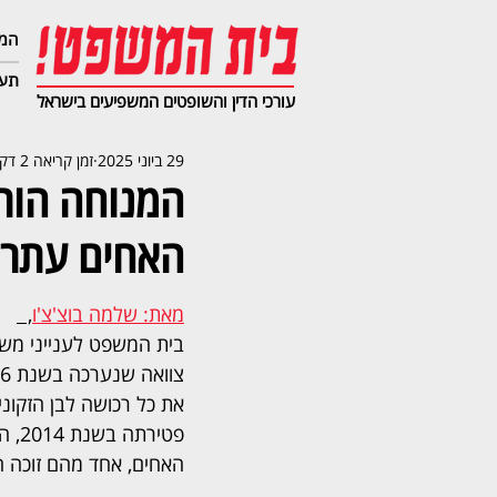
המג
תעב
עורכי הדין והשופטים המשפיעים בישראל
29 ביוני 2025
זמן קריאה 2 דקות
המנוחה הור
האחים עתרו 
מאת: שלמה בוצ'צ'ו
,  
בית המשפט לענייני משפ
את כל רכושה לבן הזקוני
פטירת
האחים, אחד מהם זוכה ה