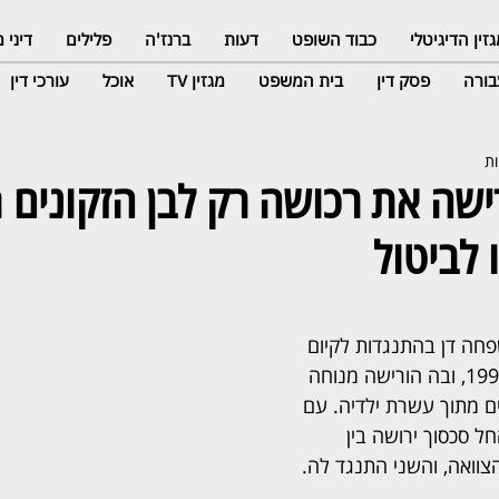
זין הדיגיטלי
כבוד השופט
דעות
ברנז'ה
פלילים
דיני
ורה
פסק דין
בית המשפט
מגזין TV
אוכל
עורכי דין
ישה את רכושה רק לבן הזקונים
לביטול
חה דן בהתנגדות לקיום 
צוואה שנערכה בשנת 1996, ובה הורישה מנוחה 
ם מתוך עשרת ילדיה. עם 
ה בשנת 2014, החל סכסוך ירושה בין 
צוואה, והשני התנגד לה.