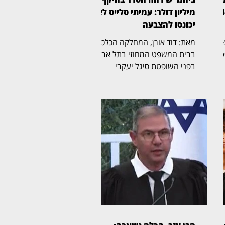
לקוחות הוט יקבלו פיצוי ב־4
מיליון דולר: עמיתי סלייס לא
יכונסו להצבעה
בית המשפט
מאת: דוד אורן, המחלקה הכלכלית
טת
בבית המשפט המחוזי בתל אביב,
בפני השופטת סיגל יעקבי
(בצילום), דחתה בהחלטה
מנומקת בקשה לכנס אסיפת
עמיתים בקרנות אשכול פינברט,
ם
לצורך הצבעה על חלופות הסדר
להשבת כספי חוסכים. יעקבי
ה
כתבה כי “לאחר שעיינתי בבקשה
ן
באתי למסקנה כי אינה מצריכה
תשובה ודינה להידחות”. במרכז
נה
הפרשה עומדים עמיתים
שהעבירו את חסכונות הגמל
גיל
וההשתלמות שלהם דרך סלייס
גמל, וראו את כספם נודד לקרנות
 של
מעבר לים. לפי הנתונים שהוצגו,