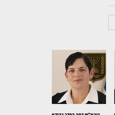
ום:
ביהמ"ש דחה הסדר בהיקף 61