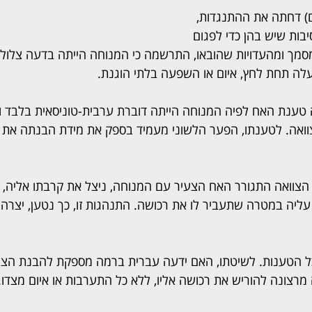
) דחתה את ההתנגדות, 
יבות שיש בהן כדי לפגום 
מסמך ומהעדויות שהובאו, התרשמה כי המנוחה הייתה בדעה צלולה
לה תחת לחץ, איום או השפעה בלתי הוגנת.
טענת האח לפיה המנוחה הייתה דוברת ערבית-טוניסאית בלבד 
אה. לטענתו, הפער הלשוני מעמיד בספק את מידת הבנתה את תו
 הצוואה התגורר האח הצעיר עם המנוחה, ניצל את קרבתו אליה, 
ם עליה במטרה שתעביר לו את רכושה. התנהגות זו, כך נטען, יצרה 
 הטענות. לשיטתו, האם ידעה עברית ברמה מספקת להבנת הצוו
רצונה להוריש את רכושה אליו, ללא כל התערבות או איום מצדו.