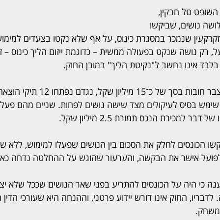
 השופט טל חבקין, 
שה נושים, שביקשו 
קרקעין שנמכר במסגרת כינוס, על אף שלא נקטו בצעדים למימוש
ל, רק נושה שנקט בפעולה ממשית – כדוגמת ייזום הליך כינוס – ז
בלבד אינו נחשב ל"נקיטת הליך" במובן החוק.
הפרשה עסקה בחייב שצבר חובות בסך של כ־15 
ימש בסיס לעיקולים מצד שישה נושים לפחות. שניים מהם פעלו למ
ר למכירת הנכס תמורת 2.5 מיליון שקל.
ו הכונסים לחלק את הסכום בין הנושים שפעלו למימוש, ללא שי
פועל אישר את הבקשה, והערעור שהוגש על ההחלטה נדחה כאמ
 כי היה על הכונסים להתריע בפני שאר הנושים שככל שלא יצט
 לדבריו, החוק אינו דורש יידוע פרטני, וההנחה היא שעורכי הדין 
המשחק.