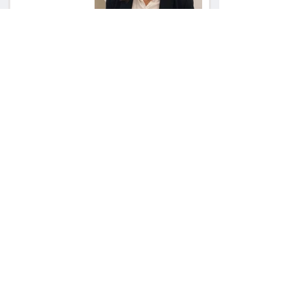
ראש עיריית מעלה
אדומים תובע את
חדשות 12 ועמרי מניב
ב־150 אלף שקל
רשת המרפאות "טרם"
לא זיהתה אפנדיציט -
ותפצה ב־736 אלף
שקל
הרשמת אישרה לתפוס
את רכב היוקרה בסיוע
המשטרה, השופט ביטל