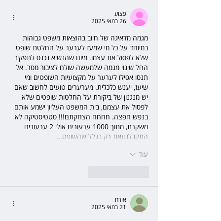
פצוע
26 במאי 2025
מגמה מדאיגה של חיוב בהוצאות משפט גבוהות 
במיוחד על כל מי שמעז לערער על החלטת שופט 
שלא לפסול את עצמו. מיום שהנשיא נכנס לתפקיד 
החל שינוי מגמה שלמעשה שולח לציבור מסר. אל 
תנסו אפילו לערער על מקצועיות השופטים ומי 
שיעז, יענש כלכלית. מערערים טועים לחשוב שאם 
יש מנגנון של ביקורת על החלטות שופטים שלא 
לפסול את עצמם, בית המשפט העליון ישמע אותם 
בנפש חפצה. חחחח הצחקתם!!! סטטיסטיקה לא 
משקרת, מתוך 1000 ערעורים אולי 2 ערעורים 
התקבלו וזאת רק בגלל שהשופט…
עוד
לייק
להשיב
אורח
21 במאי 2025