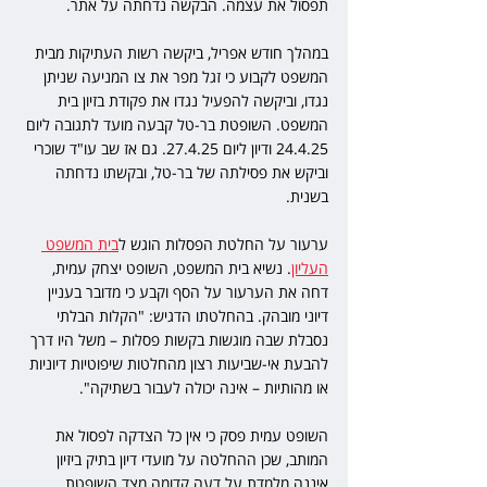
תפסול את עצמה. הבקשה נדחתה על אתר.
במהלך חודש אפריל, ביקשה רשות העתיקות מבית 
המשפט לקבוע כי זגל מפר את צו המניעה שניתן 
נגדו, וביקשה להפעיל נגדו את פקודת בזיון בית 
המשפט. השופטת בר-טל קבעה מועד לתגובה ליום 
24.4.25 ודיון ליום 27.4.25. גם אז שב עו"ד שוכרי 
וביקש את פסילתה של בר-טל, ובקשתו נדחתה 
בשנית.
ערעור על החלטת הפסלות הוגש ל
בית המשפט 
העליון
. נשיא בית המשפט, השופט יצחק עמית, 
דחה את הערעור על הסף וקבע כי מדובר בעניין 
דיוני מובהק. בהחלטתו הדגיש: "הקלות הבלתי 
נסבלת שבה מוגשות בקשות פסלות – משל היו דרך 
להבעת אי-שביעות רצון מהחלטות שיפוטיות דיוניות 
או מהותיות – אינה יכולה לעבור בשתיקה".
השופט עמית פסק כי אין כל הצדקה לפסול את 
המותב, שכן ההחלטה על מועדי דיון בתיק ביזיון 
איננה מלמדת על דעה קדומה מצד השופטת. 