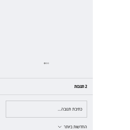
2 תגובות
כתיבת תגובה...
פרקליטת מחוז חיפה בדרך
לפרישה: תקבל יותר ממיליון שקל
מהמדינה
החדשות ביותר