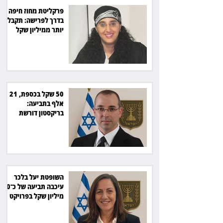
פרקליטת מחוז חיפה
בדרך לפרישה: תקבל
יותר ממיליון שקל
מהמדינה
50 שקל בכספת, 21
אלף בתביעה:
בריקסטון דורשת
תשלום על עיכוב בפינוי
השופטת יעל בלכר
עיכבה תביעה של כ־40
מיליון שקל בפרויקט
סולארי