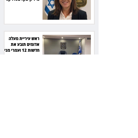
סולארי
ראש עיריית מעלה
אדומים תובע את
חדשות 12 ועמרי מניב
ב־150 אלף שקל
רשת המרפאות "טרם"
לא זיהתה אפנדיציט -
ותפצה ב־736 אלף
שקל