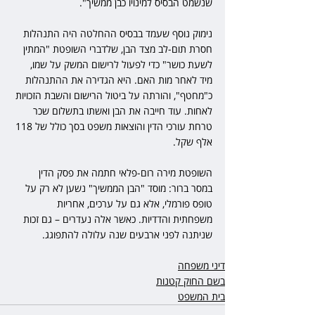
שנשמט הבסיס למינויו כבן ממשיך".
נימוק נוסף שעמד בבסיס ההחלטה היה התנהלות 
חסרת תום-לב מצד הבן, שלדברי השופטת "המתין 
לשעת כושר" כדי לפעול לרישום המשק על שמו, 
מיד לאחר מות האם. היא הגדירה את ההתנהלות 
כ"מחטף", והורתה על ביטול הרישום והשבת הזכויות 
לאחות. עוד חייבה את הבן ואשתו בתשלום שכר 
טרחת עורכי הדין והוצאות משפט בסך כולל של 118 
אלף שקל.
השופטת מירה רום-פלאי חתמה את פסק הדין 
במסר ברור: מוסד "הבן הממשיך" נשען לא רק על 
טופס פורמלי, אלא גם על ערכים, אחריות 
משפחתית והדדיות. כאשר אלה נעדרים – גם זכות 
שניתנה לפני ארבעים שנה עלולה להתפוגג.
דיני משפחה
בשם החוק קטנות
בית המשפט