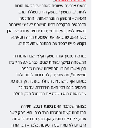
כמעט ארבעה עשורים לאחר שקיבל את הזכות 
להיות "בן ממשיך" במשק הוריו, נשללה מהבן 
הזכאות – והמשק הועבר לאחותו. ההחלטה 
הדרמטית התקבלה בבית המשפט לענייני משפחה 
בראשון לציון, בעקבות מערכת יחסים עכורה של הבן 
כלפי האם, שהביאה את השופטת מירה רום-פלאי 
לקבוע כי יש לבטל את המתנה שהוענקה לו.
במרכז הסכסוך עומד משק חקלאי שבו התגוררה 
המשפחה במשך עשרות שנים. כבר ב-1987 קיבלו 
הבן ואשתו מהוריו התחייבות שימונו כ"בנים 
ממשיכים", מה שהעניק להם זכות לבנות ולגור 
במקום ואף לרשת את הנחלה בעתיד. אך מערכת 
היחסים בינם לבין האם הידרדרה, עד כדי כך 
שבצוואתה היא נישלה את הבן מכל חלק ונחלה.
בצוואה שכתבה האם בשנת 2021, תיארה 
התנהגות קשה ומנוכרת מצד בנה: הוא ניתק קשר 
עמה, לקח את כספיה, ואף מנע מנכדיה לראותה. 
הדברים לא נותרו בגדר טענות בלבד – הבן הודה 