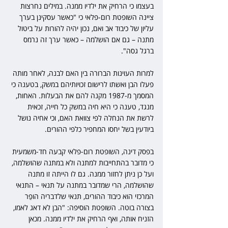
בעצמו כי הרחיק את ילדיו ממנה. במילים נחרצות 
ציינה השופטת רום-פלאי כי "כאשר עסקינן בערך 
עליון של כיבוד אב ואם, נכון יהיה להורות על ביטול 
מתנה – גם אם הושלמה – כאשר ערך זה נרמס 
ברגל גסה".
למרות העוינות הברורה בין האם לבנה, לאחר מותה 
פעלו הבן ואשתו לרישום זכויותיהם במשק, בטענה כי 
המסמך מ-1987 מקנה להם את הבעלות. האחות, 
מנגד, טענה כי היא חיה במשק כל חייה, זכאית 
לרשת את הנחלה לפי צוואת האם, וכי אחיה נושל 
ביודעין בשל יחסו המחפיר כלפי ההורים.
בפסק דינה, השופטת רום-פלאי קבעה חד-משמעית 
כי מדובר בהתחייבות למתנה ולא במתנה שהושלמה, 
ועל כן ניתן לחזור ממנה. גם לו הייתה זו מתנה 
שהושלמה, הרי שמדובר במתנה על תנאי – התנאי 
המרכזי הוא כיבוד ההורים, תנאי שלדבריה הופַר 
בצורה בוטה. השופטת הוסיפה: "הבן לא דאג לאמו, 
הזניח אותה, ואף הרחיק את ילדיו ממנה. מכאן 