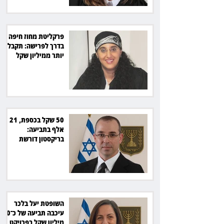
פרקליטת מחוז חיפה
בדרך לפרישה: תקבל
יותר ממיליון שקל
מהמדינה
50 שקל בכספת, 21
אלף בתביעה:
בריקסטון דורשת
תשלום על עיכוב בפינוי
השופטת יעל בלכר
עיכבה תביעה של כ־40
מיליון שקל בפרויקט