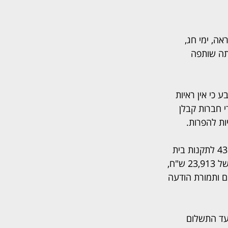
ה, ימי חג, 
יתה שותפה 
 כי אין ראיות 
 חברות קבלן 
ות להפרות.
משלא הוגשו כתבי הגנה מטעם שתי החברות, ניתן נגדן פסק דין בהעדר הגנה לפי תקנה 43 לתקנות בית 
הדין לעבודה. השופטת סגל חייבה את הנתבעות 2 ו-3, במשותף ולחוד, לשלם לתובע סך של 23,913 ש"ח, 
ים ותמורת הודעה 
עד התשלום 