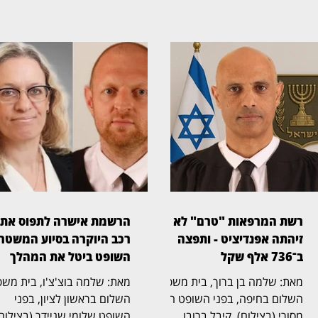
רשת המרפאות "טרם" לא
הרשמת אישרה לתפוס את
זיהתה אפנדיציט - ותפצה
רכב היוקרה בסיוע המשטר
ב־736 אלף שקל
השופט ביטל את המהלך
מאת: שלמה בן ברוך, בית משפט
מאת: שלמה בוצ'צ'ו, בי
השלום בחיפה, בפני השופט הדר
השלום בראשון לציון, בפני
מסורי (בצילום), קיבל ברובו
השופט שלומי שניידר (בצילום)