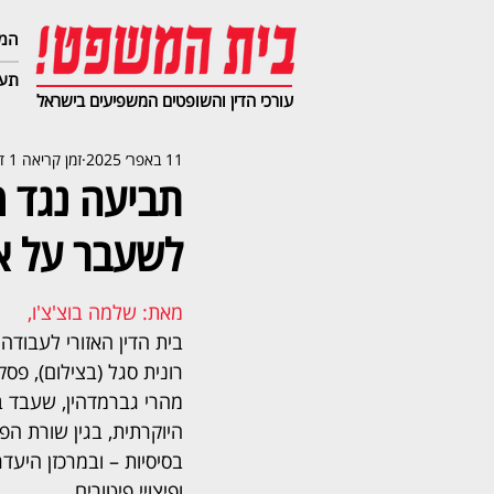
המג
תעב
עורכי הדין והשופטים המשפיעים בישראל
11 באפר׳ 2025
זמן קריאה 1 דקות
תביעה נגד מ
לשעבר על אי
מאת: שלמה בוצ'צ'ו,  
בית הדין האזורי לעבודה
רונית סגל (בצילום), פסק
מהרי גברמדהין, שעבד ב
היוקרתית, בגין שורת הפר
בסיסיות – ובמרכזן היעדר
ופיצויי פיטורים. 