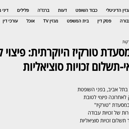
זין הדיגיטלי
כבוד השופט
דעות
ברנז'ה
פלילים
דיני
ורה
פסק דין
בית המשפט
מגזין TV
אוכל
עורכי דין
סעדת טורקיז היוקרתית: פיצוי ל
-תשלום זכויות סוציאליות
 בתל אביב, בפני השופטת 
 לאחרונה פיצוי לטובת 
מסעדת "טורקיז" 
ות של זכויות עבודה 
 תשלום זכויות סוציאליות 