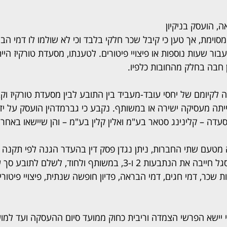
, הועסק בניקיון 
מת, אך טען כי קיבל שכר חלקי בלבד וכי לא שולמו לו דמי הברא
 עבור שעות נוספות או פיצויי פיטורים. לטענתו, מסעדת טורקיז הי
חבה בחלק מהחובות כלפיו.
לקיומם של יחסי עובד-מעביד בין התובע לבין מסעדת טורקיז וקבע
יתה מעסיקה ישירה או במשותף. נקבע כי גברמדהין הועסק על ידי
מסעדה – קלינינג סטאר בע"מ ואלין קלין בע"מ – והן שיישאו באחרי
ות שכר, דמי חגים, דמי הבראה, פדיון חופשה שנתית, פיצויי פיטור
וי יישא הפרשי הצמדה וריבית כחוק ממועד סיום ההעסקה ועד למו