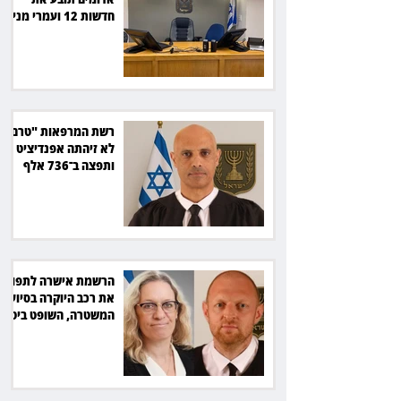
חדשות 12 ועמרי מניב
ב־150 אלף שקל
רשת המרפאות "טרם"
לא זיהתה אפנדיציט -
ותפצה ב־736 אלף
שקל
הרשמת אישרה לתפוס
את רכב היוקרה בסיוע
המשטרה, השופט ביטל
את המהלך