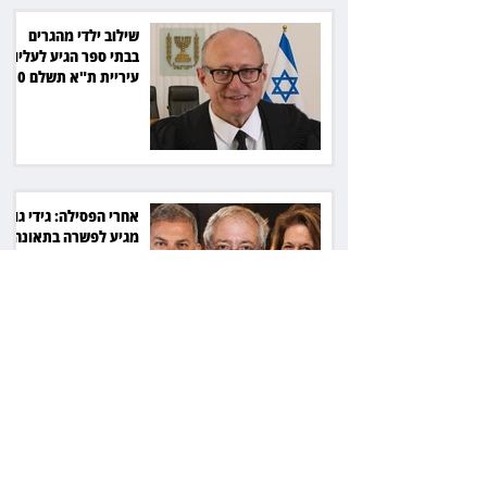
שילוב ילדי מהגרים
בבתי ספר הגיע לעליון:
עיריית ת"א תשלם 30
אלף שקל הוצאות
אחרי הפסילה: גידי גוב
מגיע לפשרה בתאונה,
והפניקס תשלם כ־30
אלף שקל
תכנים מגיל 18 בשעות
היום: לקוחות הוט
יקבלו פיצוי ב־4 מיליון
שקל