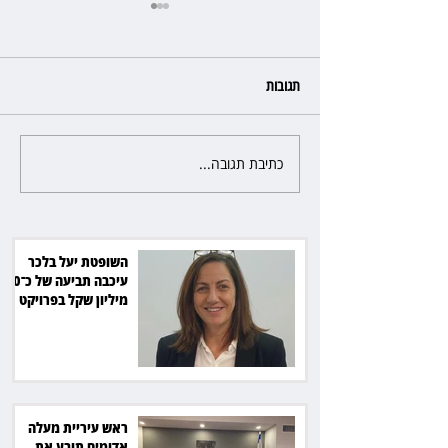
תגובות
כתיבת תגובה...
ראש עיריית מעלה אדומים תובע
את חדשות 12 ועמרי מניב ב־150
אלף שקל
השופטת יעל בלכר
עיכבה תביעה של כ־40
מיליון שקל בפרויקט
סולארי
ראש עיריית מעלה
אדומים תובע את