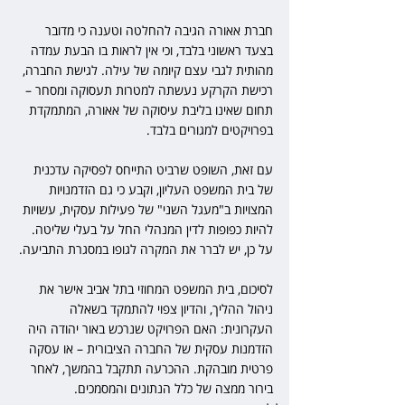
חברת אאורה הגיבה להחלטה וטענה כי מדובר 
בצעד ראשוני בלבד, וכי אין לראות בו הבעת עמדה 
מהותית לגבי עצם קיומה של עילה. לגישת החברה, 
רכישת הקרקע נעשתה למטרות תעסוקה ומסחר – 
תחום שאינו בליבת עיסוקה של אאורה, המתמקדת 
בפרויקטים למגורים בלבד.
עם זאת, השופט שרביט התייחס לפסיקה עדכנית 
של בית המשפט העליון, וקבע כי גם הזדמנויות 
המצויות ב"מעגל השני" של פעילות עסקית, עשויות 
להיות כפופות לדין המנהלי החל על בעלי שליטה. 
על כן, יש לברר את המקרה לגופו במסגרת התביעה.
לסיכום, בית המשפט המחוזי בתל אביב אישר את 
ניהול ההליך, והדיון צפוי להתמקד בשאלה 
העקרונית: האם הפרויקט שנרכש באור יהודה היה 
הזדמנות עסקית של החברה הציבורית – או עסקה 
פרטית מובהקת. ההכרעה תתקבל בהמשך, לאחר 
בירור ממצה של כלל הנתונים והמסמכים.