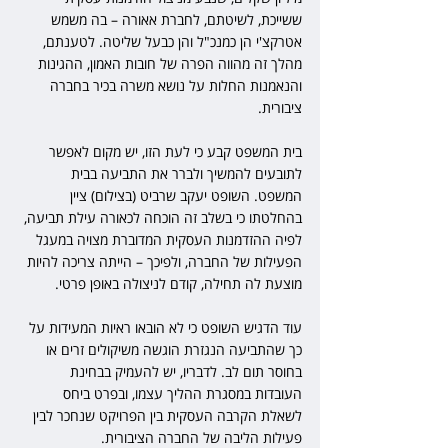
ששייכת, לשיטתם, לחברת אאורה – בה משמש 
אטרקצ'י הן כמנכ"ל והן כבעל שליטה. לטענתם, 
מהלך זה מהווה הפרה של חובות האמון, ההגינות 
והנאמנות החלות על נושא משרה בכיר בחברה 
ציבורית.
בית המשפט קבע כי לעת הזו, יש מקום לאפשר 
לתובעים להמשיך ולברר את התביעה בבית 
המשפט. השופט יעקב שרביט (בצילום) ציין 
בהחלטתו כי בשלב זה הוכחה לכאורה עילת תביעה, 
לפיה ההזדמנות העסקית המדוברת מצויה במעגל 
הפעילות של החברה, ולפיכך – הייתה צריכה להיות 
מוצעת לה תחילה, קודם לניצולה באופן פרטי.
עוד הדגיש השופט כי לא הובאו ראיות המעידות על 
כך שהתביעה הנגזרת הוגשה משיקולים זרים או 
בחוסר תום לב. לדבריו, יש להעמיק בבחינת 
העובדות במסגרת ההליך עצמו, ובפרט ביחס 
לשאלת הקרבה העסקית בין הפרויקט שנחכר לבין 
פעילות הליבה של החברה הציבורית.