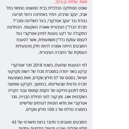
מאת: שלמה בן ברוך,   
שופט המחלקה הכלכלית בבית המשפט המחוזי בתל 
אביב, יעקב שרביט, התיר באחרונה ניהול תביעה 
נגזרת נגד יעקב אטרקצ'י, בעל השליטה ומנכ"ל 
חברת הנדל"ן הציבורית אאורה השקעות. ההחלטה 
התקבלה על רקע טענות לפיהן אטרקצ'י נטל 
לעצמו עסקת נדל"ן משמעותית, אשר לטענת 
התובעים הייתה אמורה להיות חלק מהפעילות 
העסקית של החברה הציבורית.
לפי הטענות שהועלו, בשנת 2018 חכר אטרקצ'י 
קרקע באור יהודה במסגרת מכרז של רשות מקרקעי 
ישראל, בסכום של 57 מיליון שקלים, וזאת באמצעות 
חברה פרטית שבשליטתו. בהמשך, הקרקע שימשה 
בסיס לתכנון פרויקט של הקמת קמפוס עבור הקריה 
האקדמית אונו. זמן קצר לפני תחילת הבנייה, מכר 
אטרקצ'י את מלוא הזכויות לגורמים שלישיים 
בתמורה כוללת של כ-100 מיליון שקלים.
התובעים טוענים כי מדובר ברווח תיאורטי של 43 
מיליון שקלים, שנבע מניצול הזדמנות עסקית 