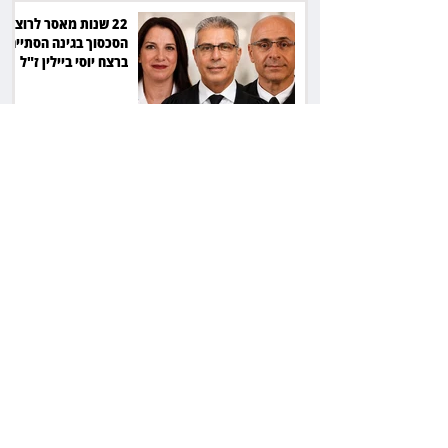
22 שנות מאסר לרוצח:
הסכסוך בגינה הסתיים
ברצח יוסי ביילין ז"ל
המחוזי פסק, העליון
אישר: חתימה על חוזה
מחייבת גם בלי שליטה
בשפה
הבן עזב, הכלה
נשארה: החמה ביקשה
לפנות אותה מדירת
המגורים