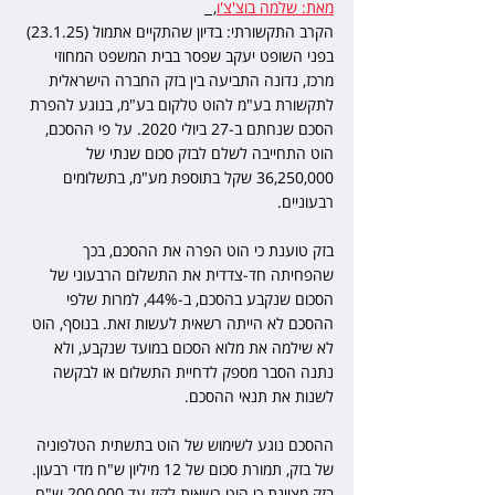
מאת: שלמה בוצ'צ'ו
,  
הקרב התקשורתי: בדיון שהתקיים אתמול (23.1.25) 
בפני השופט יעקב שפסר בבית המשפט המחוזי 
מרכז, נדונה התביעה בין בזק החברה הישראלית 
לתקשורת בע"מ להוט טלקום בע"מ, בנוגע להפרת 
הסכם שנחתם ב-27 ביולי 2020. על פי ההסכם, 
הוט התחייבה לשלם לבזק סכום שנתי של 
36,250,000 שקל בתוספת מע"מ, בתשלומים 
רבעוניים.
בזק טוענת כי הוט הפרה את ההסכם, בכך 
שהפחיתה חד-צדדית את התשלום הרבעוני של 
הסכום שנקבע בהסכם, ב-44%, למרות שלפי 
ההסכם לא הייתה רשאית לעשות זאת. בנוסף, הוט 
לא שילמה את מלוא הסכום במועד שנקבע, ולא 
נתנה הסבר מספק לדחיית התשלום או לבקשה 
לשנות את תנאי ההסכם.
ההסכם נוגע לשימוש של הוט בתשתית הטלפוניה 
של בזק, תמורת סכום של 12 מיליון ש"ח מדי רבעון. 
בזק מציינת כי הוט רשאית לקזז עד 200,000 ש"ח 