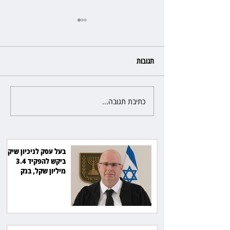
תגובות
כתיבת תגובה...
מלון קראון פלאזה: ביטלה שכירות
בגלל רטיבות - וחויבה בכ־600
אלף שקל
בעל עסק לניכיון שיקים
ביקש להפקיד 3.4
מיליון שקל, בנק
הפועלים סירב