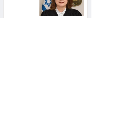
שקל
ליאור אשכנזי התלונן
שכסף נעלם בהפקדה
במרכנתיל: הבנק יחזיר
7,700 שקל
כשרה עם סטייל:
רג'ינה המסקרנת
כובשת את סצנת
הגורמה בלב תל אביב