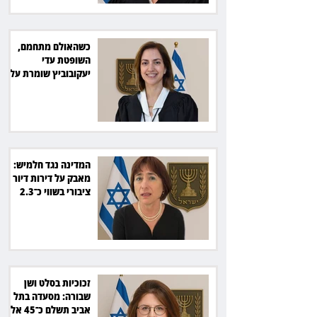
כשהאולם מתחמם,
השופטת עדי
יעקובוביץ שומרת על
קור רוח ושליטה
המדינה נגד חלמיש:
מאבק על דירות דיור
ציבורי בשווי כ־2.3
מיליארד שקל
זכוכיות בסלט ושן
שבורה: מסעדה בתל
אביב תשלם כ־45 אלף