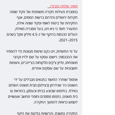
מאת: שלמה בוצ'צ'ו
,  
במסגרת פעילות חקירה משותפת של פקיד שומה 
חקירות ירושלים והדרום ברשות המסים, אגף 
החקירות של ביטוח לאומי ופקיד שומה אילת, 
התעורר חשד כי גיא זינו, בעל מסגריה מאילת, 
העלים הכנסות בהיקף של כ-4.5 מיליון שקל בשנים 
2015–2021.
על פי החשדות, זינו נקט שיטות מגוונות כדי להסתיר 
את ההכנסות: רישום עסקיו על שם ילדיו וקרובי 
משפחתו, פדיון צ'קים מלקוחות בצ'יינג'ים, והוצאת 
חשבוניות על שם עוסקים אחרים.
אתמול שוחרר החשוד בתנאים מגבילים על ידי 
השופט ניר שנידרמן (בצילום) מבית משפט השלום 
באילת. בחיפוש שבוצע בביתו ובעסקו, בהוראת צו 
בית משפט, נתפסו מסמכים וחומרי מחשב שעשויים 
לשמש כראיות להמשך החקירה.
החקירה נמשכת, והרשויות בודקות את היקף 