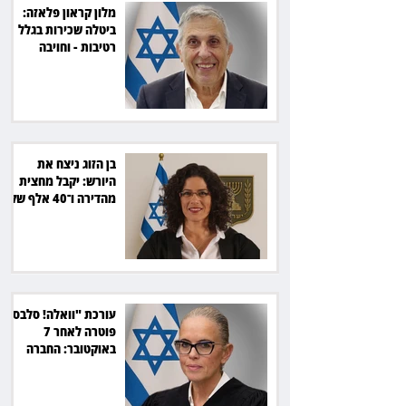
מלון קראון פלאזה:
ביטלה שכירות בגלל
רטיבות - וחויבה
בכ־600 אלף שקל
בן הזוג ניצח את
היורש: יקבל מחצית
מהדירה ו־40 אלף שקל
הוצאות
עורכת "וואלה! סלבס"
פוטרה לאחר 7
באוקטובר: החברה
תשלם כ־54 אלף שקל