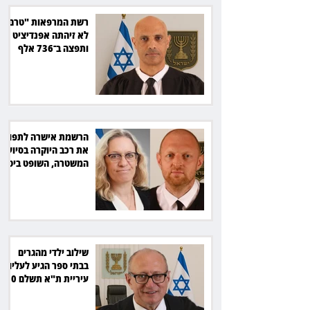
רשת המרפאות "טרם"
לא זיהתה אפנדיציט -
ותפצה ב־736 אלף
שקל
הרשמת אישרה לתפוס
את רכב היוקרה בסיוע
המשטרה, השופט ביטל
את המהלך
שילוב ילדי מהגרים
בבתי ספר הגיע לעליון:
עיריית ת"א תשלם 30
אלף שקל הוצאות