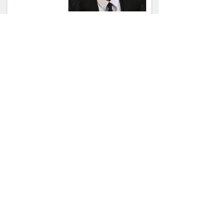
אחרי הפסילה: גידי גוב
מגיע לפשרה בתאונה,
והפניקס תשלם כ־30
אלף שקל
תכנים מגיל 18 בשעות
היום: לקוחות הוט
יקבלו פיצוי ב־4 מיליון
שקל
ביהמ"ש דחה הסדר
בהיקף 61 מיליון דולר: