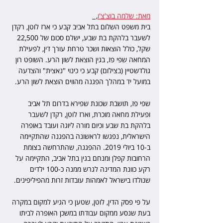
מאת: שלמה בוצ'צ'ו
,  
בית משפט השלום בתל אביב קבע כי ארז לוטן, רקדן 
לשעבר בלהקת בת שבע, ישלם סכום של 22,500 
שקל, כולל הוצאות ושכר טרחת עורך דין, לפעילת 
המחאה שפי פז, בגין הוצאת לשון הרע. השופט רון 
גולדשטיין (בצילום) קבע כי כינוי "נאצית" והצדעה 
במועל יד במהלך הפגנה מהווים הוצאת לשון הרע.
שפי פז, תושבת שכונת שפירא בדרום תל אביב 
ופעילת מחאה מוכרת, וארז לוטן, רקדן לשעבר 
בלהקת בת שבע וכיום מורה ליוגה ועובד באופרה 
הישראלית, נפגשו לראשונה בהפגנה שהתקיימה 
ב-10 ביולי 2019. ההפגנה, שהתרחשה בצומת 
הרחובות קפלן ומנחם בגין בתל אביב, התקיימה על 
רקע כוונת המדינה לגרש ממנה כ-100 ילדים 
שנולדו בישראל לאמהות עובדות זרות מהפיליפינים.
על פי פסק הדין, לוטן, שטען כי הגיע למקום במקרה 
בעת שנסע ממקום עבודתו במשכן האופרה לביתו 