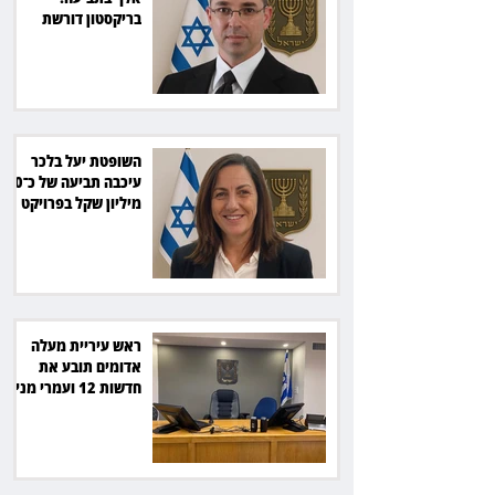
בריקסטון דורשת
תשלום על עיכוב בפינוי
השופטת יעל בלכר
עיכבה תביעה של כ־40
מיליון שקל בפרויקט
סולארי
ראש עיריית מעלה
אדומים תובע את
חדשות 12 ועמרי מניב
ב־150 אלף שקל