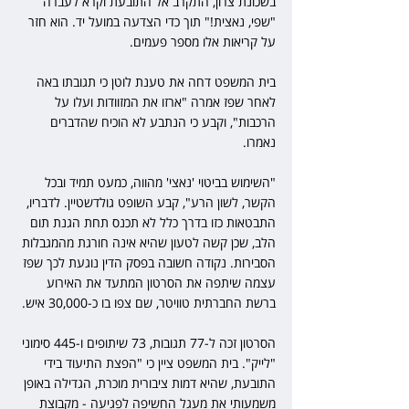
בשכונת צרון, התקרב אל התובעת וקרא לעברה 
"שפי, נאצית!" תוך כדי הצדעה במועל יד. הוא חזר 
על קריאות אלו מספר פעמים.
בית המשפט דחה את טענת לוטן כי תגובתו באה 
לאחר שפז אמרה "ארזו את המזוודות ועלו על 
הרכבות", וקבע כי הנתבע לא הוכיח שהדברים 
נאמרו.
"השימוש בביטוי 'נאצי' מהווה, כמעט תמיד ובכל 
הקשר, לשון הרע", קבע השופט גולדשטיין. לדבריו, 
התבטאות כזו בדרך כלל לא תכנס תחת הגנת תום 
הלב, שכן קשה לטעון שהיא אינה חורגת מהמגבלות 
הסבירות. נקודה חשובה בפסק הדין נוגעת לכך שפז 
עצמה שיתפה את הסרטון המתעד את האירוע 
ברשת החברתית טוויטר, שם צפו בו כ-30,000 איש.
הסרטון זכה ל-77 תגובות, 73 שיתופים ו-445 סימוני 
"לייק". בית המשפט ציין כי "הפצת התיעוד בידי 
התובעת, שהיא דמות ציבורית מוכרת, הגדילה באופן 
משמעותי את מעגל החשיפה לפגיעה - מקבוצת 