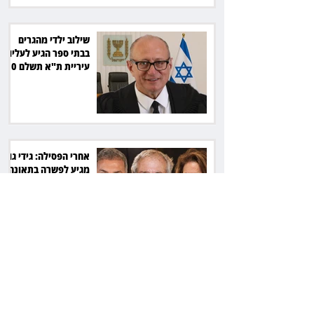
שילוב ילדי מהגרים
בבתי ספר הגיע לעליון:
עיריית ת"א תשלם 30
אלף שקל הוצאות
אחרי הפסילה: גידי גוב
מגיע לפשרה בתאונה,
והפניקס תשלם כ־30
אלף שקל
תכנים מגיל 18 בשעות
היום: לקוחות הוט
יקבלו פיצוי ב־4 מיליון
שקל