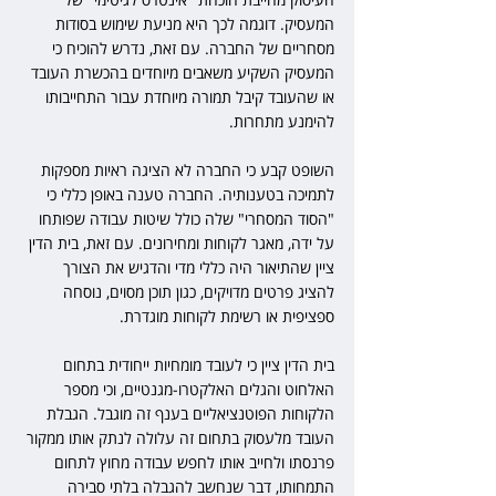
המעסיק. דוגמה לכך היא מניעת שימוש בסודות 
מסחריים של החברה. עם זאת, נדרש להוכיח כי 
המעסיק השקיע משאבים מיוחדים בהכשרת העובד 
או שהעובד קיבל תמורה מיוחדת עבור התחייבותו 
להימנע מתחרות.
השופט קבע כי החברה לא הציגה ראיות מספקות 
לתמיכה בטענותיה. החברה טענה באופן כללי כי 
"הסוד המסחרי" שלה כולל שיטות עבודה שפותחו 
על ידה, מאגר לקוחות ומחירונים. עם זאת, בית הדין 
ציין שהתיאור היה כללי מדי והדגיש את הצורך 
להציג פרטים מדויקים, כגון תוכן מסוים, נוסחה 
ספציפית או רשימת לקוחות מוגדרת.
בית הדין ציין כי לעובד מומחיות ייחודית בתחום 
האלחוט והגלים האלקטרו-מגנטיים, וכי מספר 
הלקוחות הפוטנציאליים בענף זה מוגבל. הגבלת 
העובד מלעסוק בתחום זה עלולה לנתק אותו ממקור 
פרנסתו ולחייב אותו לחפש עבודה מחוץ לתחום 
התמחותו, דבר שנחשב להגבלה בלתי סבירה 