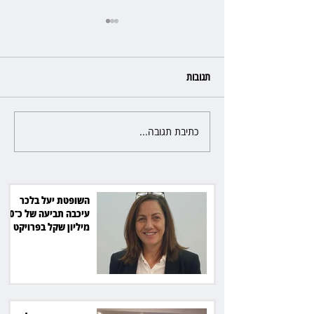
תגובות
כתיבת תגובה...
ראש עיריית מעלה אדומים תובע
את חדשות 12 ועמרי מניב ב־150
אלף שקל
השופטת יעל בלכר
עיכבה תביעה של כ־40
מיליון שקל בפרויקט
סולארי