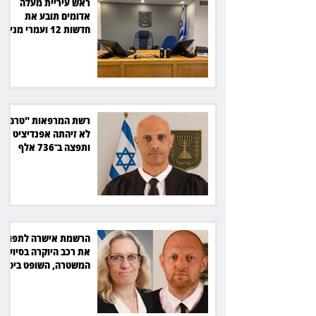
ראש עיריית מעלה
אדומים תובע את
חדשות 12 ועמרי מניב
ב־150 אלף שקל
רשת המרפאות "טרם"
לא זיהתה אפנדיציט -
ותפצה ב־736 אלף
שקל
הרשמת אישרה לתפוס
את רכב היוקרה בסיוע
המשטרה, השופט ביטל
את המהלך