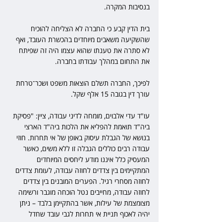
בנסיבות המקרה.
בית הדין קבע כי החברה לא הצליחה להוכיח 
שהשקיעה משאבים מיוחדים בהכשרת העובד, ואף 
לא סתרה את טענתו שהוא עצמו היה זה שפיתח 
את התחום במהלך עבודתו בחברה.
לפיכך, החברה תשלם הוצאות משפט ושכר־טרחת 
עורך דין בגובה 15 אלף שקל.
עו"ד עדי אלבוים, מומחה לדיני עבודה, ציין: "פסיקת 
ביה"ד תואמת להפליא את הלכות ביה"ד הארצי 
בנושא של הגבלת עיסוק באופן של אי תחרות. חוזי 
עבודה רבים כוללים הגבלה זו ללא משים, כאשר 
המעסיק כלל איננו מודע ליחסים המיוחדים 
המתקיימים בין צדדים לחוזה עבודה, לעומת צדדים 
לחוזה מסחרי רגיל. הפערים המובנים בין צדדים 
לחוזה עבודה, מחייבים נטל הוכחה מוגבר ורשימה 
מצומצמת של עילות, אשר בהתקיימן בלבד – ניתן 
יהיה לאכוף תניית אי תחרות לגבי עובד שחדל 