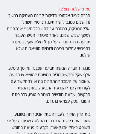
מאת: שלמה בוצ'צ'ו
,  
חברה לציוד אלחוטי ובדיקות קרינה העסיקה במשך 
18 שנים סמנכ"ל שירותים, הנדסאי חשמל 
ואלקטרוניקה, בהסכם עבודה שכלל סעיף אי־תחרות 
למשך שלוש שנים. לאחר פיטוריו, הגיש העובד 
תביעה נגד החברה על סך 3 מיליון שקל, בטענה 
להפרשי עמלות מכירה ולזכויות סוציאליות שלא 
שולמו. 
מנגד, החברה הגישה תביעה שכנגד על סך כ־370 
אלף שקל וביקשה מבית המשפט להוציא צו מניעה 
שיאסור על העובד להתחרות בה או להתקשר עם 
לקוחותיה עד להכרעת התביעה. בעת הגשת 
הבקשה, שבעה חודשים לאחר פיטוריו, כבר פתח 
העובד עסק עצמאי בתחום.
בית הדין האזורי לעבודה בתל אביב דחה בשבוע 
שעבר את בקשת החברה. בהחלטה שניתנה על ידי 
השופט כאמל אבו קאעוד, נקבע כי פגיעה בחופש 
העיסוק מחייבת הוכחת "אינטרס לגיטימי" של 