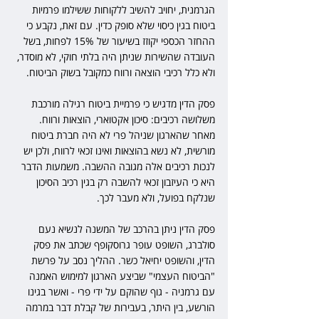
הגרמנית, יחויב להשיב ללקוחות ששילמו פרמיות 
ביטוח בגין כיסוי שלא סופק כדין. עם זאת, נקבע כי 
ההחזר הכספי יקוזז בשיעור של 15% לפחות, בשל 
העובדה שהשירות שניתן היה בלתי חוקי, לא מוסדר, 
ולא כלל רכיבי הוצאה ורווח כמקובל בשוק הביטוח.
פסק הדין מדגיש כי פרמיית ביטוח רגילה מורכבת 
משלושה רכיבים: סיכון אקטוארי, הוצאות ורווח. 
מאחר שהארגון שניהל פרי לא היה חברת ביטוח 
מורשית, לא נשא בהוצאות ואינו זכאי לרווח, ולכן יש 
לנכות רכיבים אלה מגובה ההשבה. משמעות הדבר 
היא כי העיזבון זכאי להשבה רק בגין רכיב הסיכון 
שנלקח בפועל, ולא מעבר לכך.
פסק הדין ניתן בהרכב של המשנה לנשיא נעם 
סולברג, השופט עופר גרוסקופף שכתב את פסק 
הדין, והשופט יחיאל כשר. ההליך נסב על פרשת 
"הביטוח העצמי" שביצע הארגון למימוש האמנה 
עם גרמניה - גוף שהוקם על ידי פרי - ואשר בגינו 
הורשע, בין היתר, בעבירות של קבלת דבר במרמה 