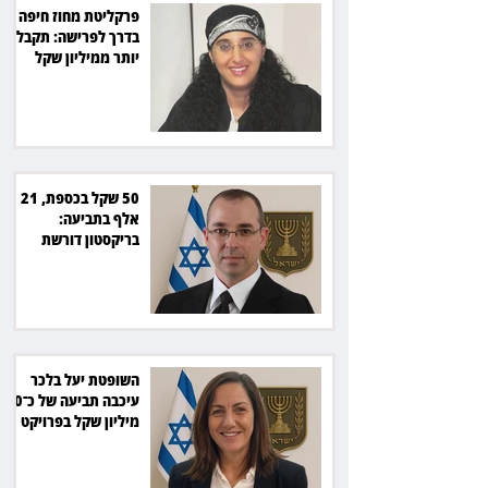
פרקליטת מחוז חיפה
בדרך לפרישה: תקבל
יותר ממיליון שקל
מהמדינה
50 שקל בכספת, 21
אלף בתביעה:
בריקסטון דורשת
תשלום על עיכוב בפינוי
השופטת יעל בלכר
עיכבה תביעה של כ־40
מיליון שקל בפרויקט
סולארי