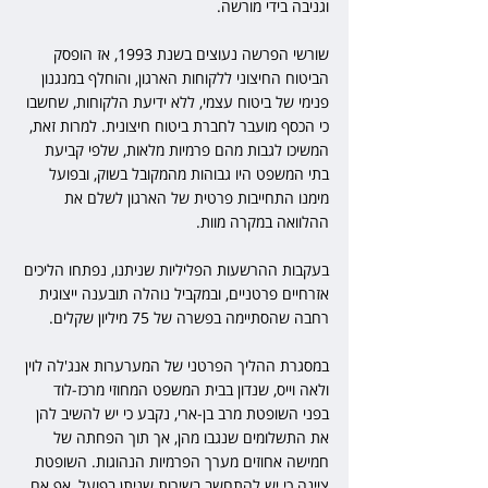
וגניבה בידי מורשה.
שורשי הפרשה נעוצים בשנת 1993, אז הופסק 
הביטוח החיצוני ללקוחות הארגון, והוחלף במנגנון 
פנימי של ביטוח עצמי, ללא ידיעת הלקוחות, שחשבו 
כי הכסף מועבר לחברת ביטוח חיצונית. למרות זאת, 
המשיכו לגבות מהם פרמיות מלאות, שלפי קביעת 
בתי המשפט היו גבוהות מהמקובל בשוק, ובפועל 
מימנו התחייבות פרטית של הארגון לשלם את 
ההלוואה במקרה מוות.
בעקבות ההרשעות הפליליות שניתנו, נפתחו הליכים 
אזרחיים פרטניים, ובמקביל נוהלה תובענה ייצוגית 
רחבה שהסתיימה בפשרה של 75 מיליון שקלים.
במסגרת ההליך הפרטני של המערערות אנג'לה לוין 
ולאה וייס, שנדון בבית המשפט המחוזי מרכז-לוד 
בפני השופטת מרב בן-ארי, נקבע כי יש להשיב להן 
את התשלומים שנגבו מהן, אך תוך הפחתה של 
חמישה אחוזים מערך הפרמיות הנהוגות. השופטת 
ציינה כי יש להתחשב בשירות שניתן בפועל, אף אם 