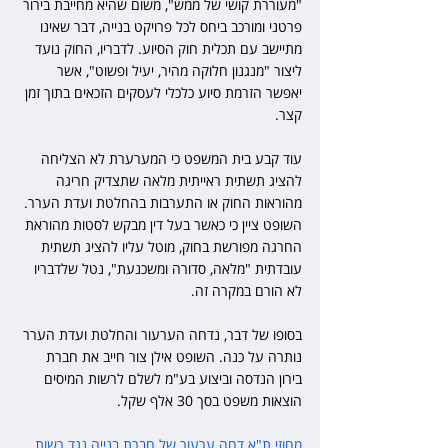
"מעוררת קושי של ממש", משום שהיא מחייבת בירור 
פרטני ומורכב ביחס לכל פרויקט בנייה, דבר שאינו 
מתיישב עם תכלית חוק הסיוע. לדבריו, החוק נועד 
ליצור "מנגנון חלוקה מהיר, יעיל ופשוט", אשר 
יאפשר הזרמת סיוע כלכלי לעסקים הזכאים בתוך זמן 
קצר.
עוד קבע בית המשפט כי המערערת לא הצליחה 
להציג תשתית ראייתית מלאה שתצדיק חריגה 
מהוראות החוק או התערבות בהחלטת ועדת הערר. 
השופט ציין כי כאשר בעל דין מבקש לסטות מהוראת 
החרגה מפורשת בחוק, מוטל עליו להציג תשתית 
עובדתית "מלאה, סדורה ומשכנעת", נטל שלדבריו 
לא הורם במקרה זה.
בסופו של דבר, נדחה הערעור והחלטת ועדת הערר 
נותרה על כנה. השופט אילן צור חייב את חברת 
בירון הנדסה וביצוע בע"מ לשלם לרשות המיסים 
הוצאות משפט בסך 30 אלף שקל.
מחוזי ת"א דחה ערעור של חברת בנייה נגד רשות 