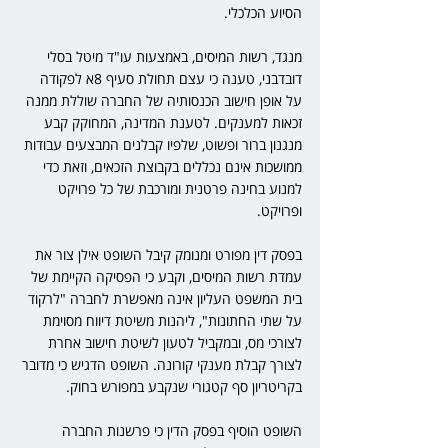
הסיוע הכלכלי.
מנגד, רשות המיסים, באמצעות עו"ד מיטל בסלי 
דובדבני, טענה כי עצם תחולת סעיף 8א לפקודה 
על אופן חישוב הכנסותיה של החברה שוללת ממנה 
זכאות למענקים. לטענת המדינה, המחוקק קבע 
מנגנון ברור ופשוט, שלפיו קבלנים המבצעים עבודות 
ממושכות אינם נכללים בקבוצת הזכאים, וזאת כדי 
למנוע בחינה פרטנית ומורכבת של כל פרויקט 
ופרויקט.
בפסק דין מפורט ומנומק קיבל השופט אילן צור את 
עמדת רשות המיסים, וקבע כי הפסיקה הקיימת של 
בית המשפט העליון אינה מאפשרת לחברה "לרקוד 
על שתי החתונות", ליהנות משיטת דיווח מסוימת 
לצורכי מס, ובמקביל לטעון לשיטת חישוב אחרת 
לצורך קבלת מענקי קורונה. השופט הדגיש כי מדובר 
בקריטריון סף קטגורי שנקבע במפורש בחוק.
השופט הוסיף בפסק הדין כי פרשנות החברה 