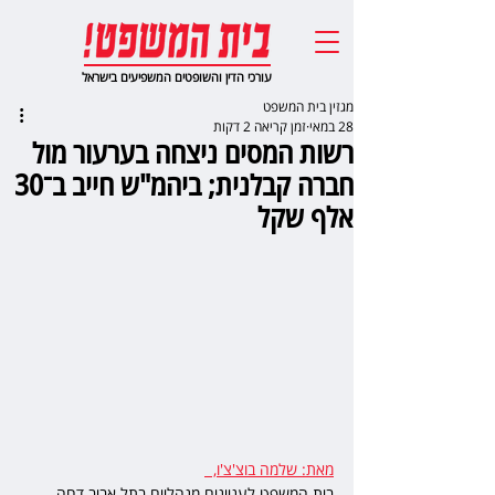
עורכי הדין והשופטים המשפיעים בישראל
מגזין בית המשפט
28 במאי
זמן קריאה 2 דקות
רשות המסים ניצחה בערעור מול
חברה קבלנית; ביהמ"ש חייב ב־30
אלף שקל
מאת: שלמה בוצ'צ'ו,  
בית המשפט לעניינים מנהליים בתל אביב דחה 