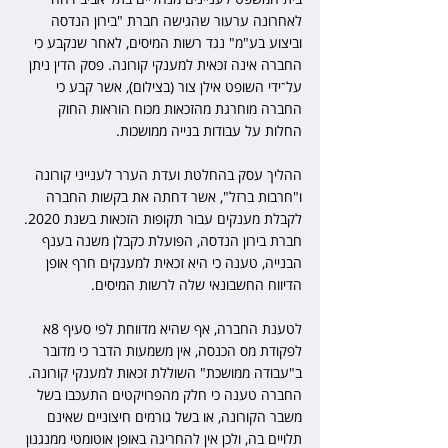
לאחרונה ערעור שהגישה חברת "בירון הנדסה 
וביצוע בע"מ" נגד רשות המיסים, לאחר שנקבע כי 
החברה אינה זכאית למענקי קורונה. פסק הדין ניתן 
על־ידי השופט אילן צור (בצילום), אשר קבע כי 
החברה מוחרגת מהזכאות מכוח הוראות החוק 
החלות על עבודות בנייה ממושכות.
ההליך עסק בהחלטת ועדת הערר לענייני קורונה 
ו"חרבות ברזל", אשר דחתה את בקשות החברה 
לקבלת מענקים עבור תקופות הזכאות בשנת 2020. 
חברת בירון הנדסה, הפועלת כקבלן משנה בענף 
הבנייה, טענה כי היא זכאית למענקים חרף אופן 
הדיווח החשבונאי שלה לרשות המיסים.
לטענת החברה, אף שהיא מדווחת לפי סעיף 8א 
לפקודת מס הכנסה, אין משמעות הדבר כי מדובר 
ב"עבודה ממושכת" השוללת זכאות למענקי קורונה. 
החברה טענה כי חלק מהפרויקטים התעכבו בשל 
משבר הקורונה, או בשל גורמים חיצוניים שאינם 
תלויים בה, ולכן אין להחריגה באופן אוטומטי ממנגנון 