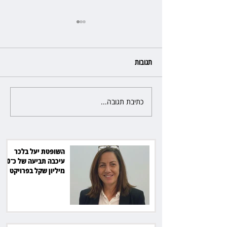
תגובות
כתיבת תגובה...
ראש עיריית מעלה אדומים תובע
את חדשות 12 ועמרי מניב ב־150
אלף שקל
השופטת יעל בלכר
עיכבה תביעה של כ־40
מיליון שקל בפרויקט
סולארי