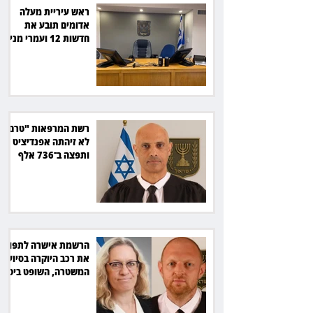
ראש עיריית מעלה
אדומים תובע את
חדשות 12 ועמרי מניב
ב־150 אלף שקל
רשת המרפאות "טרם"
לא זיהתה אפנדיציט -
ותפצה ב־736 אלף
שקל
הרשמת אישרה לתפוס
את רכב היוקרה בסיוע
המשטרה, השופט ביטל
את המהלך