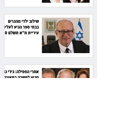
שילוב ילדי מהגרים
בבתי ספר הגיע לעליון:
עיריית ת"א תשלם 30
אלף שקל הוצאות
אחרי הפסילה: גידי גוב
מגיע לפשרה בתאונה,
והפניקס תשלם כ־30
אלף שקל
תכנים מגיל 18 בשעות
היום: לקוחות הוט
יקבלו פיצוי ב־4 מיליון