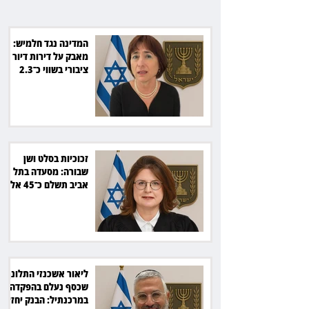
המדינה נגד חלמיש:
מאבק על דירות דיור
ציבורי בשווי כ־2.3
מיליארד שקל
זכוכיות בסלט ושן
שבורה: מסעדה בתל
אביב תשלם כ־45 אלף
שקל
ליאור אשכנזי התלונן
שכסף נעלם בהפקדה
במרכנתיל: הבנק יחזיר