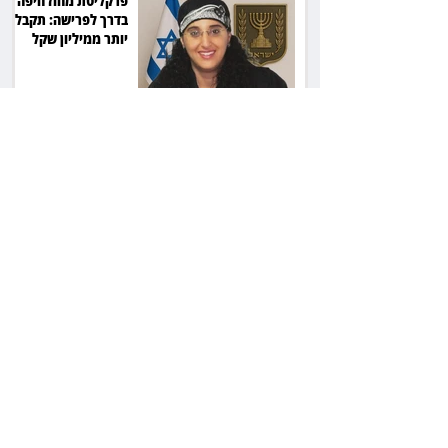
פרקליטת מחוז חיפה
בדרך לפרישה: תקבל
יותר ממיליון שקל
מהמדינה
50 שקל בכספת, 21
אלף בתביעה:
בריקסטון דורשת
תשלום על עיכוב בפינוי
השופטת יעל בלכר
עיכבה תביעה של כ־40
מיליון שקל בפרויקט
סולארי