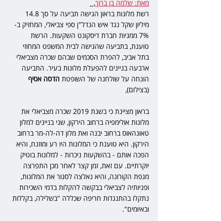
מאת: שלמה בן ברוך
,  
רשת מלונות בראון הגישה תביעה על סך 14.8 
מיליון שקל נגד איש הנדל"ן ספי צביאלי, המחזיק ב- 
7% ממניות חברת דיסקונט השקעות. הרשת 
טוענת, בתביעה שהגישה לבית המשפט המחוזי 
בתל אביב, להפרת הסכמים שבהם שכרה מצביאלי 
ארבעה בניינים להפעלת מלונות בעיר. התביעה 
הונחה על שולחנה של השופטת 
הדסה אסיף
(בצילום), 
בראון מציינת כי בשנת 2019 שכרה מצביאלי את 
מלונות אולימפיה ברחוב הירקון, שני בניינים למלון 
טאונהאוס ברחוב יבנה ואת מלון דה-לה-מר ברחוב 
הירקון. היא טוענת כי המלונות היו רע ומוזנח, והיא 
הפכה אותם - בהשקעות ניכרות - למלונות בוטיק 
יוקרתיים. עם זאת, זמן קצר לאחר מכן התפרצה 
מגפת הקורונה, והיא נאלצה לסגור את המלונות, 
ופניותיה לצביאלי בבקשה להקלות בדמי השכירות 
נתקלו בהתנגדות חריפה שכללה "בשלילה, בקללות 
ובאיומים".