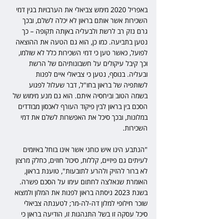
באפריל 2020 מימש צביאלי את הערבויות בגין דמי 
השכירות אשר אותם בראון לא יכלה לשלם, ובכך 
גרם נזק רב לרשת ולבעליה באןתה תקופה – כך 
נטען בתביעה. כמו כן, הוא גם הטעה את ההוצאה 
לפועל, כאשר טען כי דמי השכירות כלל לא שולמו, 
וכך קיבל עיקולים על חשבונותיהם של הרשת 
ובעליה. בנוסף, נטען כי צביאלי איים לפנות 
לשותפיה של בראון בחו"ל, דבר שעלול לפגוע 
בשמה הטוב וביחסיה איתם. הוא גם מנע מימוש של 
הסכם בין בראון לבין פיקוד העורף לאכסון מבודדים 
במלונות, ובכך סיכל את האפשרות לשלם את דמי 
השכירות.
"הנתבע הינו איש כוחני אשר אינו בוחל באיומים 
לעיתים גם פיזיים, קללות, סיכול חוזים, כחלק מרצון 
לא ברור להזיק ולהרע לתובעות", טוענת בראון, 
האומרת שנאלצה לחתום עימו על הסכם פשרה. 
בשנת 2023 ניסתה בראון לפנות את המלון ולמצוא 
שוכר חילופי למלון דה-לה-מר; לטענתה צביאלי 
סיכל עסקה זו בשל התנהגות זו, הודיעה בראון כי 