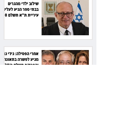
שילוב ילדי מהגרים
בבתי ספר הגיע לעליון:
עיריית ת"א תשלם 30
אלף שקל הוצאות
אחרי הפסילה: גידי גוב
מגיע לפשרה בתאונה,
והפניקס תשלם כ־30
אלף שקל
תכנים מגיל 18 בשעות
היום: לקוחות הוט
יקבלו פיצוי ב־4 מיליון
שקל