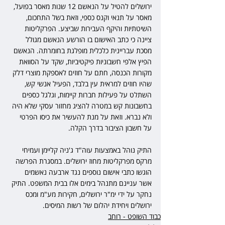
ירושלים להטיל על הנאשם 12 שנות מאסר בפועל, 
מאסר על תנאי וקנס כספי, וזאת בשל התחכום, 
השיטתיות והיקף העבירות שביצע. הפרקליטות 
ציינה כי כתב האישום בו הורשע הנאשם מגולל 
מסכת עבריינית כלכלית מופלגת בחומרתה. הנאשם 
הפיץ אלפי חשבוניות פיקטיביות, שקד על הסוואת 
מקורות הכנסה, חתם על חוזים לאספקת מוצרי דלק 
שהיו חוזים למראית עין בלבד, הפעיל אנשי קש, 
השתלט על פעילות חברות קיימות, וגלגל כספים 
בחשבונות קש במטרה להציג מחזור עסקי שלא היה 
ולא נברא. וזאת על מנת להעשיר את כיסו הפרטי 
על חשבון הציבור בדרך הקלה.
התיק נוהל באמצעות עוה"ד ג'ניה קליימן ועמיחי 
מרקס מפרקליטות מחוז ירושלים. במסגרת הפרשה 
הוגשו כתבי אישום נוספים נגד ארבעה נאשמים 
אשר עניינם מתנהל בימים אלו בבית המשפט. התיק 
נחקר על ידי ימ"ר ירושלים, חקירות מע"מ ומכס 
ירושלים ויחידת יהלום של רשות המיסים.
כבוד השופט - רוחב