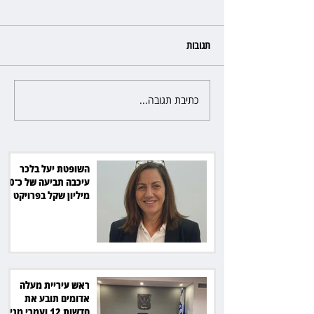
תגובות
כתיבת תגובה...
רשת המרפאות "טרם" לא זיהתה
אפנדיציט - ותפצה ב־736 אלף
שקל
השופטת יעל בלכר
עיכבה תביעה של כ־40
מיליון שקל בפרויקט
סולארי
ראש עיריית מעלה
אדומים תובע את
חדשות 12 ועמרי מניב