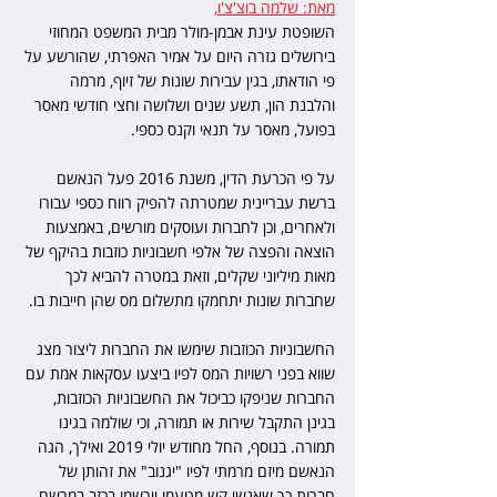
מאת: שלמה בוצ'צ'ו,
השופטת עינת אבמן-מולר מבית המשפט המחוזי 
בירושלים גזרה היום על אמיר האפרתי, שהורשע על 
פי הודאתו, בגין עבירות שונות של זיוף, מרמה 
והלבנת הון, תשע שנים ושלושה וחצי חודשי מאסר 
בפועל, מאסר על תנאי וקנס כספי.
על פי הכרעת הדין, משנת 2016 פעל הנאשם 
ברשת עבריינית שמטרתה להפיק רווח כספי עבורו 
ולאחרים, וכן לחברות ועוסקים מורשים, באמצעות 
הוצאה והפצה של אלפי חשבוניות כוזבות בהיקף של 
מאות מיליוני שקלים, וזאת במטרה להביא לכך 
שחברות שונות יתחמקו מתשלום מס שהן חייבות בו. 
החשבוניות הכוזבות שימשו את החברות ליצור מצג 
שווא בפני רשויות המס לפיו ביצעו עסקאות אמת עם 
החברות שניפקו כביכול את החשבוניות הכוזבות, 
בגינן התקבל שירות או תמורה, וכי שולמה בגינו 
תמורה. בנוסף, החל מחודש יולי 2019 ואילך, הגה 
הנאשם מיזם מרמתי לפיו "יגנוב" את זהותן של 
חברות כך שאנשי קש מטעמו יירשמו בכזב במרשם 