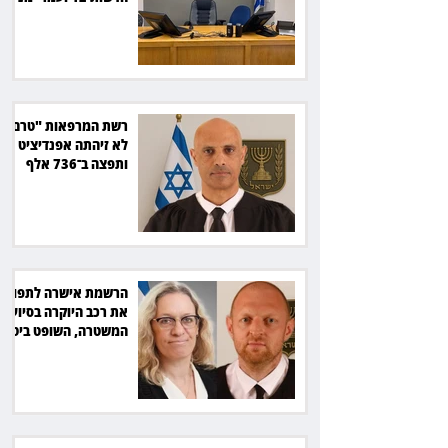
ב־150 אלף שקל
רשת המרפאות "טרם"
לא זיהתה אפנדיציט -
ותפצה ב־736 אלף
שקל
הרשמת אישרה לתפוס
את רכב היוקרה בסיוע
המשטרה, השופט ביטל
את המהלך