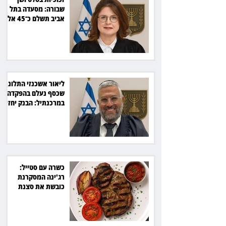
שבורה: מסעדה בתל
אביב תשלם כ־45 אלף
שקל
ליאור אשכנזי התלונן
שכסף נעלם בהפקדה
במרכנתיל: הבנק יחזיר
7,700 שקל
כשרה עם סטייל:
רג'ינה המסקרנת
כובשת את סצנת
הגורמה בלב תל אביב