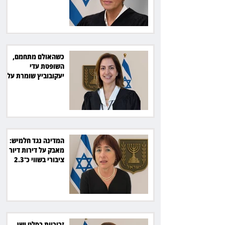
תשלם כ־54 אלף שקל
כשהאולם מתחמם,
השופטת עדי
יעקובוביץ שומרת על
קור רוח ושליטה
המדינה נגד חלמיש:
מאבק על דירות דיור
ציבורי בשווי כ־2.3
מיליארד שקל
זכוכיות בסלט ושן