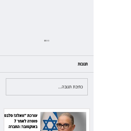
תגובות
כתיבת תגובה...
כשהאולם מתחמם, השופטת עדי
יעקובוביץ שומרת על קור רוח
ושליטה
עורכת "וואלה! סלבס"
פוטרה לאחר 7
באוקטובר: החברה