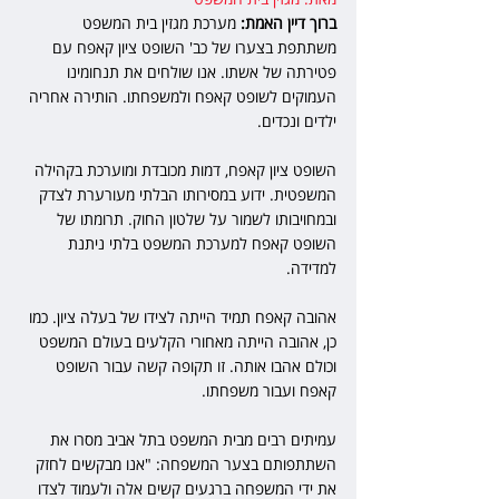
ברוך דיין האמת: 
מערכת מגזין בית המשפט 
משתתפת בצערו של כב' השופט ציון קאפח עם 
פטירתה של אשתו. אנו שולחים את תנחומינו 
העמוקים לשופט קאפח ולמשפחתו. 
הותירה אחריה 
ילדים
 ונכדים. 
השופט ציון קאפח, דמות מכובדת ומוערכת בקהילה 
המשפטית. ידוע במסירותו הבלתי מעורערת לצדק 
ובמחויבותו לשמור על שלטון החוק. תרומתו של 
השופט קאפח למערכת המשפט בלתי ניתנת 
למדידה.
אהובה קאפח תמיד הייתה לצידו של בעלה ציון. כמו 
כן, אהובה הייתה מאחורי הקלעים בעולם המשפט 
וכולם אהבו אותה. 
זו תקופה קשה עבור השופט 
קאפח ועבור משפחתו. 
עמיתים רבים מבית המשפט בתל אביב מסרו את 
השתתפותם בצער המשפחה: "אנו מבקשים לחזק 
את ידי המשפחה ברגעים קשים אלה ולעמוד לצדו 