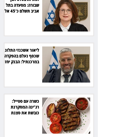
שבורה: מסעדה בתל
אביב תשלם כ־45 אלף
שקל
ליאור אשכנזי התלונן
שכסף נעלם בהפקדה
במרכנתיל: הבנק יחזיר
7,700 שקל
כשרה עם סטייל:
רג'ינה המסקרנת
כובשת את סצנת
הגורמה בלב תל אביב