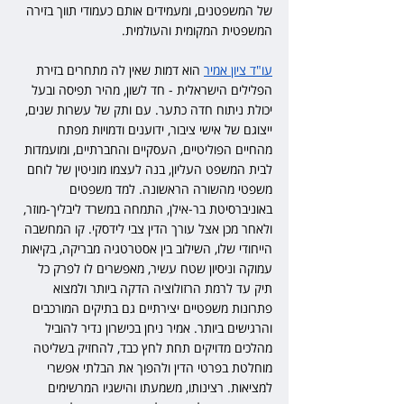
של המשפטנים, ומעמידים אותם כעמודי תווך בזירה 
המשפטית המקומית והעולמית.
עו"ד ציון אמיר
 הוא דמות שאין לה מתחרים בזירת 
הפלילים הישראלית - חד לשון, מהיר תפיסה ובעל 
יכולת ניתוח חדה כתער. עם ותק של עשרות שנים, 
ייצוגם של אישי ציבור, ידוענים ודמויות מפתח 
מהחיים הפוליטיים, העסקיים והחברתיים, ומועמדות 
לבית המשפט העליון, בנה לעצמו מוניטין של לוחם 
משפטי מהשורה הראשונה. למד משפטים 
באוניברסיטת בר-אילן, התמחה במשרד ליבליך-מוזר, 
ולאחר מכן אצל עורך הדין צבי לידסקי. קו המחשבה 
הייחודי שלו, השילוב בין אסטרטגיה מבריקה, בקיאות 
עמוקה וניסיון שטח עשיר, מאפשרים לו לפרק כל 
תיק עד לרמת הרזולוציה הדקה ביותר ולמצוא 
פתרונות משפטיים יצירתיים גם בתיקים המורכבים 
והרגישים ביותר. אמיר ניחן בכישרון נדיר להוביל 
מהלכים מדויקים תחת לחץ כבד, להחזיק בשליטה 
מוחלטת בפרטי הדין ולהפוך את הבלתי אפשרי 
למציאות. רצינותו, משמעתו והישגיו המרשימים 