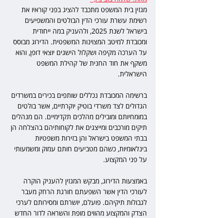
מגזין בית המשפט מתכבד להציג בפני קוראיו את 
רשימת עשרת עורכי הדין הבולטים והמשפיעים 
בישראל לשנת 2025, ולהעניק במה ייחודית 
ומכובדת למיטב המצוינות המשפטית. הדירוג מבוסס 
על הערכה מקיפה ושקלול הישגים יוצאי דופן, והוא 
משקף את חוד החנית של קהילת המשפט 
הישראלית.
ברשימה המכובדת נכללים שותפים בכירים במשרדים 
הגדולים לצד משרדי בוטיק יוקרתיים, אשר בולטים 
במומחיותם ומובילים מהלכים תקדימיים. הם מנהלים 
תיקים מורכבים ומייצגים את לקוחותיהם בהצלחה הן 
בבתי המשפט בישראל והן בזירות משפטיות 
בינלאומיות, כשהם מטביעים חותם עמוק ומשמעותי 
על פני המקצוע.
באמצעות הדירוג, מבקש המגזין להעניק הוקרה 
לעורכי הדין אשר השפעתם חורגת הרחק מעבר 
לגבולות תיקיהם. פועלם, יושרתם ומסירותם לערכי 
הצדק והמקצוע מהווים מופת והשראה לדור החדש 