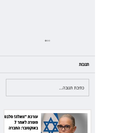
תגובות
כתיבת תגובה...
כשהאולם מתחמם, השופטת עדי
יעקובוביץ שומרת על קור רוח
ושליטה
עורכת "וואלה! סלבס"
פוטרה לאחר 7
באוקטובר: החברה