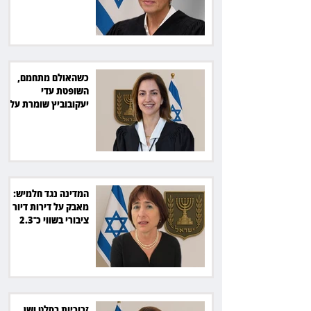
תשלם כ־54 אלף שקל
כשהאולם מתחמם,
השופטת עדי
יעקובוביץ שומרת על
קור רוח ושליטה
המדינה נגד חלמיש:
מאבק על דירות דיור
ציבורי בשווי כ־2.3
מיליארד שקל
זכוכיות בסלט ושן