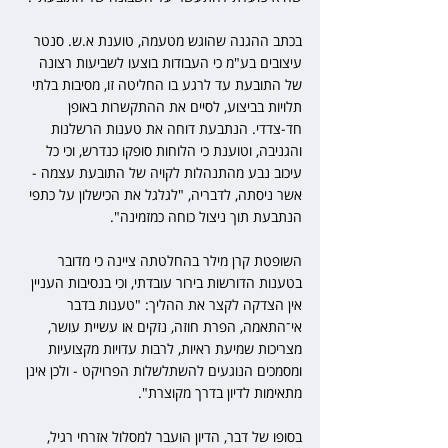
בכתב ההגנה שהוגש מטעמה, טוענת א.ש. סנטר 
עיצובים בע"מ כי העבודות בוצעו לשביעות רצונה 
של התובעת עד לרגע בו החליטה זו, מסיבות בלתי 
תלויות בביצוע, לסיים את ההתקשרות באופן 
חד-צדדי. הנתבעת דוחה את טענות הרשלנות 
והגניבה, וטוענת כי הלוחות סופקו כנדרש, וכי כל 
עיכוב נבע מהתנהלות לקויה של התובעת עצמה - 
אשר ניסתה, לדבריה, "לגלגל את הכישלון על כתפי 
הנתבעת תוך ניצול כוחה כמזמינה".
השופטת קרן מילר בהחלטתה ציינה כי מדובר 
בטענות הדורשות בירור עובדתי, וכי בנסיבות העניין 
אין הצדקה לקצר את ההליך: "טענות בדבר 
אי־התאמה, הפרת חוזה, נזקים או עשיית עושר, 
מצריכות שמיעת ראיות, לרבות עדויות מקצועיות 
ומסמכים הנוגעים להשתלשלות הפרויקט - ולכן אינן 
מתאימות לדיון בדרך מקוצרת".
בסופו של דבר, הדיון הועבר למסלול אזרחי רגיל, 