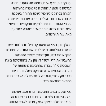
על סך 593 אלף ש"ח, במסגרתה טוענת חברה 
קבלנית כי ספקית לוחות חיפוי פעלה ברשלנות 
חמורה בפרויקט לשיפוץ לשכת הרווחה בשכונת 
ארנונה שבדרום ירושלים, הפרה את התחייבויותיה 
על פי ההסכם - וגרמה לנזקים תפקודיים ותדמיתיים, 
אשר הובילו לקיזוזים מהתשלום שהגיע לתובעת 
מאת עיריית ירושלים.
ההליך נדון בפני השופטת קרן מילר (בצילום), אשר 
קבעה בהחלטתה כי יש לברר את התביעה במסגרת 
הליך אזרחי רגיל, תוך דחיית בקשת הנתבעת 
להעביר את הדיון לסדר דין מקוצר. בהחלטתה ציינה 
השופטת כי "העובדה שהתביעה מושתתת על 
מערכת הסכמית אינה מצדיקה כשלעצמה בירור 
בדרך מקוצרת", והורתה לנתבעת להגיש כתב הגנה 
בהתאם להוראות הדין.
לפי הנטען בכתב התביעה, חברת א.ש. אמינות 
ניהול ופיקוח בע"מ זכתה במכרז פומבי שפרסמה 
עיריית ירושלים לצורך שיפוץ מבנה לשכת הרווחה 