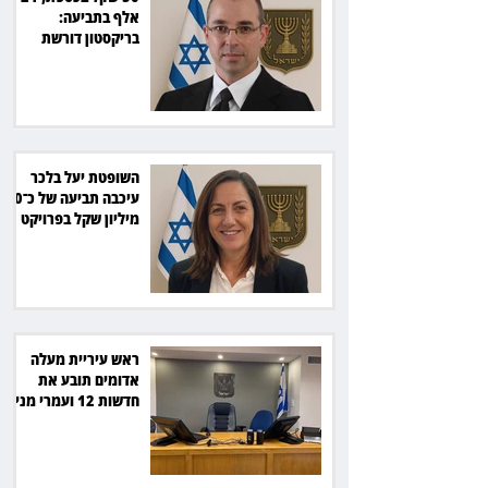
אלף בתביעה:
בריקסטון דורשת
תשלום על עיכוב בפינוי
השופטת יעל בלכר
עיכבה תביעה של כ־40
מיליון שקל בפרויקט
סולארי
ראש עיריית מעלה
אדומים תובע את
חדשות 12 ועמרי מניב
ב־150 אלף שקל