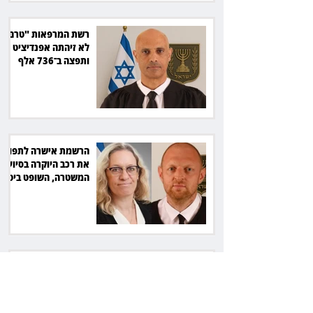
רשת המרפאות "טרם"
לא זיהתה אפנדיציט -
ותפצה ב־736 אלף
שקל
הרשמת אישרה לתפוס
את רכב היוקרה בסיוע
המשטרה, השופט ביטל
את המהלך
שילוב ילדי מהגרים
בבתי ספר הגיע לעליון:
עיריית ת"א תשלם 30
אלף שקל הוצאות