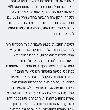
בשכונת ארנונה, במסגרתו נדרשה לבצע עבודות 
בנייה מגוונות לרבות חיפוי קירות בלוחות מסוג HPL - 
בהתאם להוראות אדריכל העירייה. לצורך ביצוע 
רכיב זה, התקשרה התובעת בחודש מרץ 2019 עם 
חברת א.ש. סנטר עיצובים בע"מ בהסכם להזמנת 
לוחות ולהתקנתם באתר, בתמורה מוסכמת ובהתאם 
למפרט טכני מדויק.
לטענת התובעת, ביצוע העבודות מצד הספקית היה 
לקוי באופן חמור: הלוחות סופקו באיכות ירודה, לא 
עמדו בדרישות ההנדסיות, והותקנו ברשלנות – 
בניגוד מובהק להנחיות האדריכל ולתכניות 
המאושרות. כתוצאה מכך נגרמו עיכובים משמעותיים 
בפרויקט, פגיעה בתפקודו השוטף של המבנה, 
וקיזוזים מהתמורה הקבלנית מצד עיריית ירושלים. 
בנוסף, טוענת התובעת להתנהלות חמורה מצד 
נציגי הנתבעת, אשר נטלו ציוד ללא הרשאה. בכתב 
התביעה נאמר: "אם לא די בעובדה כי הנתבעת לא 
פעלה בהתאם להנחיות, התברר כי היא נטלה ללא 
רשות (גנבה) לוחות ממקום ביצוע העבודה, תוך 
שהיא פועלת להתעשר על חשבונה של התובעת".