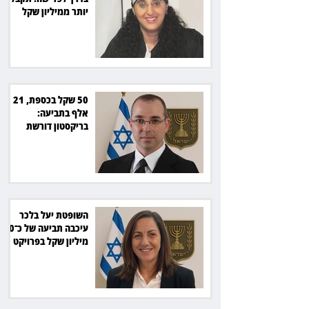
יותר ממיליון שקל
מהמדינה
50 שקל בכספת, 21
אלף בתביעה:
בריקסטון דורשת
תשלום על עיכוב בפינוי
השופטת יעל בלכר
עיכבה תביעה של כ־40
מיליון שקל בפרויקט
סולארי