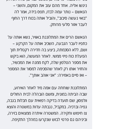
ניגשו אליה. אחד מהם עזב את המקום, והשני – 
הנאשם – נותר עמה לבדו, תפס בידה, אמר לה 
"בואי נעשה סיבוב", והוביל אותה בכוח דרך החוף 
לעבר אזור סלעי מרוחק.
הנאשם הרים את המתלוננת באוויר, נשא אותה על 
כתפיו לעבר הגבעה, השכיב אותה על הקרקע – 
ושם, ללא הסכמתה, ביצע בה חדירה רקטלית תוך 
הפעלת כוח פיזי ממשי. לאחר המעשה, הוא ביקש 
את מספר הטלפון שלה, לקח ממנה את המכשיר, 
והחזיר אותו רק לאחר שהסכימה למסור את המספר 
– ואז סיים באמירה: "אני אוהב אותך".
המתלוננת שוחחה עם אמה מיד לאחר האירוע, 
שבה הביתה במונית, ומשם הובהלה לבית החולים 
וולפסון, שם תועדה בדיקה רפואית עם חבלות בגבה, 
גפיה וברכיה. במקביל, נגבתה עדות במשטרה והוצא 
צו חיפוש וחקירה. המשטרה איתרה ממצאים בזירה, 
וביניהם גם פרטי לבוש שנקרעו במהלך התקיפה.