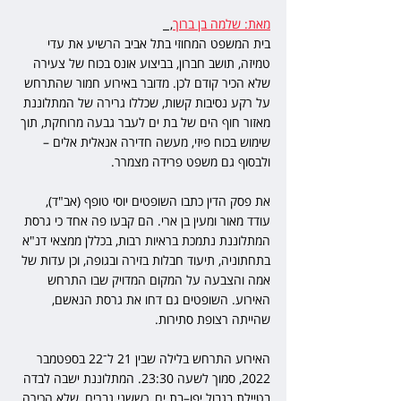
מאת: שלמה בן ברוך
,  
בית המשפט המחוזי בתל אביב הרשיע את עדי 
טמיזה, תושב חברון, בביצוע אונס בכוח של צעירה 
שלא הכיר קודם לכן. מדובר באירוע חמור שהתרחש 
על רקע נסיבות קשות, שכללו גרירה של המתלוננת 
מאזור חוף הים של בת ים לעבר גבעה מרוחקת, תוך 
שימוש בכוח פיזי, מעשה חדירה אנאלית אלים – 
ולבסוף גם משפט פרידה מצמרר.
את פסק הדין כתבו השופטים יוסי טופף (אב"ד), 
עודד מאור ומעין בן ארי. הם קבעו פה אחד כי גרסת 
המתלוננת נתמכת בראיות רבות, בכללן ממצאי דנ"א 
בתחתוניה, תיעוד חבלות בזירה ובגופה, וכן עדות של 
אמה והצבעה על המקום המדויק שבו התרחש 
האירוע. השופטים גם דחו את גרסת הנאשם, 
שהייתה רצופת סתירות.
האירוע התרחש בלילה שבין 21 ל־22 בספטמבר 
2022, סמוך לשעה 23:30. המתלוננת ישבה לבדה 
בטיילת בגבול יפו–בת ים, כששני גברים, שלא הכירה, 