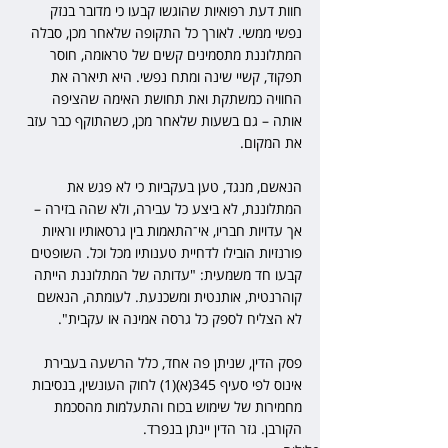
חוות דעת רפואיות שהוגשו קבעו כי מדובר בנזק 
נפשי ממשי. לאורך כל התקופה שלאחר מכן, סבלה 
המתלוננת מתסמינים קשים של טראומה, חוסר 
תפקוד, קשיי שינה ומתח נפשי. היא תיארה את 
החוויה כמשתקת ואת תחושת האימה שהציפה 
אותה – גם בשעות שלאחר מכן, כשהתוקף כבר עזב 
את המקום.
הנאשם, מנגד, טען בעקביות כי לא פגש את 
המתלוננת, לא ביצע כל עבירה, ולא שהה בזירה – 
אך עדויות חבריו, אי־התאמות בין גרסאותיו וראיות 
פורנזיות הובילו לדחיית טענותיו מכל וכל. השופטים 
קבעו חד משמעית: "עדותה של המתלוננת הייתה 
קוהרנטית, אותנטית ומשכנעת. לעומתה, הנאשם 
לא הצליח לספק כל גרסה אמינה או עקבית".
פסק הדין, שניתן פה אחד, כלל הרשעה בעבירת 
אינוס לפי סעיף 345(א)(1) לחוק העונשין, בנסיבות 
מחמירות של שימוש בכוח והתעלמות מהסכמת 
הקורבן. גזר הדין יינתן בנפרד. 