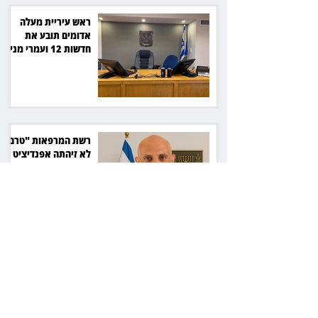
ראש עיריית מעלה
אדומים תובע את
חדשות 12 ועמרי מניב
ב־150 אלף שקל
רשת המרפאות "טרם"
לא זיהתה אפנדיציט -
ותפצה ב־736 אלף
שקל
הרשמת אישרה לתפוס
את רכב היוקרה בסיוע
המשטרה, השופט ביטל
את המהלך