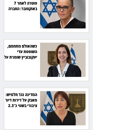
פוטרה לאחר 7
באוקטובר: החברה
תשלם כ־54 אלף שקל
כשהאולם מתחמם,
השופטת עדי
יעקובוביץ שומרת על
קור רוח ושליטה
המדינה נגד חלמיש:
מאבק על דירות דיור
ציבורי בשווי כ־2.3
מיליארד שקל