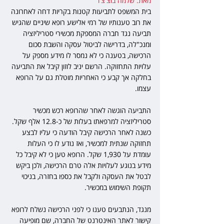
מאת: שלמה בוצ'צ'ו
בית המשפט לתביעות קטנות בקריות דחה לאחרונה 
את רוב טענותיו של רמי אלישע רופא שיניים שהגיש 
תביעה נגד חברה המספקת מכשירי סטריליזציה 
ומנכ"לה, בדרישה לביטול עסקה והשבת סכום 
הרכישה, בטענה כי לא נמסר לו מידע מספק על 
עלויות התחזוקה. הרשם יניב לוזון קיבל את התביעה 
בחלקה אך קבע כי האחריות מוטלת גם על הרופא 
עצמו. 
התביעה הוגשה לאחר שהרופא רכש מכשיר 
סטריליזציה למרפאתו בעלות של כ-12.8 אלף שקל. 
כשנה לאחר הרכישה קיבל הודעה כי עליו לבצע 
תחזוקה שנתית למכשיר, ואז נודע לו כי העלות 
עומדת על 1,930 שקל. הרופא טען כי לא קיבל כל 
מידע בנוגע לעלויות אלה טרם הרכישה, ולכן ביקש 
לבטל את העסקה ולקבל את כספו בחזרה, בניכוי 
תקופת השימוש במכשיר. 
מנגד, הנתבעים טענו כי לפני הרכישה נשלח לרופא 
קישור לאתר האינטרנט של החברה, שם מופיעה 