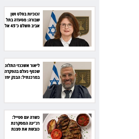
זכוכיות בסלט ושן
שבורה: מסעדה בתל
אביב תשלם כ־45 אלף
שקל
ליאור אשכנזי התלונן
שכסף נעלם בהפקדה
במרכנתיל: הבנק יחזיר
7,700 שקל
כשרה עם סטייל:
רג'ינה המסקרנת
כובשת את סצנת
הגורמה בלב תל אביב