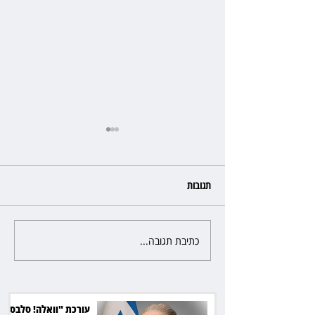
תגובות
כתיבת תגובה...
כשהאולם מתחמם, השופטת עדי
יעקובוביץ שומרת על קור רוח
ושליטה
עורכת "וואלה! סלבס"