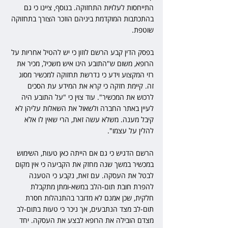
התייחסות לעלויות התחזוקה. בנוסף, ציינו כי גם 
בהתכתבות המוקדמת ביניהם הוזכר הצורך בתחזוקה 
שוטפת. 
בפסק הדין קבע הרשם לוזון כי יש להטיל אחריות על 
הרופא, משום ש"התובע הינו איש משכיל, מכיר את 
רזי המקצוע וידע כי נדרשת תחזוקה למכשיר מסוג 
זה. קיימת חזקה כי קרא את המידע עת הסכים 
לרכוש את המכשיר". עוד צוין כי "על התובע היה 
לעיין באתר החברה ולשאול את השאלות עליהן לא 
קיבל מענה. משלא עשה זאת, הרי שאין לו אלא 
להלין על עצמו". 
הרשם הדגיש כי גם אם הייתה כאן טעות, השימוש 
במכשיר במשך שנה מחזק את הקביעה כי אין מקום 
לבטל את העסקה. עם זאת, נקבע כי הטענה 
להפרת חובת תום-הלב במשא-ומתן מתקבלת 
חלקית, שכן אמנם לא מדובר בהתנהלות חסרת 
תום-לב מצד הנתבעים, אך ניכר כי טעות בתום-לב 
מצדם הובילה את הרופא לבצע את העסקה. יחד 