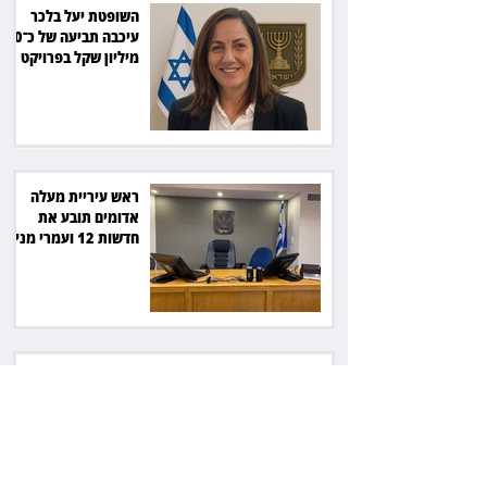
השופטת יעל בלכר
עיכבה תביעה של כ־40
מיליון שקל בפרויקט
סולארי
ראש עיריית מעלה
אדומים תובע את
חדשות 12 ועמרי מניב
ב־150 אלף שקל
רשת המרפאות "טרם"
לא זיהתה אפנדיציט -
ותפצה ב־736 אלף
שקל