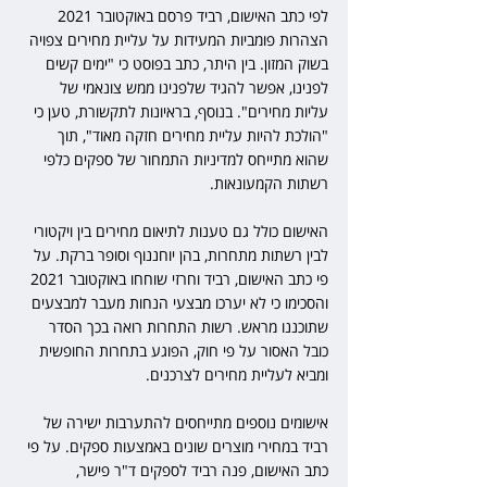
לפי כתב האישום, רביד פרסם באוקטובר 2021 
הצהרות פומביות המעידות על עליית מחירים צפויה 
בשוק המזון. בין היתר, כתב בפוסט כי "ימים קשים 
לפנינו, אפשר להגיד שלפנינו ממש צונאמי של 
עליות מחירים". בנוסף, בראיונות לתקשורת, טען כי 
"הולכת להיות עליית מחירים חזקה מאוד", תוך 
שהוא מתייחס למדיניות התמחור של ספקים כלפי 
רשתות הקמעונאות.
האישום כולל גם טענות לתיאום מחירים בין ויקטורי 
לבין רשתות מתחרות, בהן יוחננוף וסופר ברקת. על 
פי כתב האישום, רביד וחרזי שוחחו באוקטובר 2021 
והסכימו כי לא יערכו מבצעי הנחות מעבר למבצעים 
שתוכננו מראש. רשות התחרות רואה בכך הסדר 
כובל האסור על פי חוק, הפוגע בתחרות החופשית 
ומביא לעליית מחירים לצרכנים.
אישומים נוספים מתייחסים להתערבות ישירה של 
רביד במחירי מוצרים שונים באמצעות ספקים. על פי 
כתב האישום, פנה רביד לספקים ד"ר פישר, 