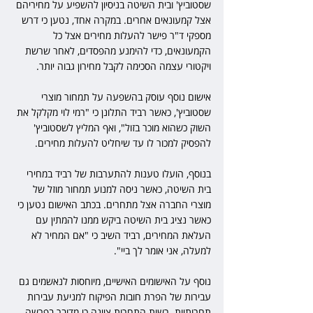
שסטוביץ' ובית השיטה בניסיון להשפיע על מחיריהם 
אצל קמעונאים אחרים. במקרה אחד, נטען כי דרש 
מספקי ד"ר פישר להעלות מחירים אצל כל 
הקמעונאים, כדי להימנע מהפסדים, לאחר שרשת 
ויקטורי עצמה הסכימה לקבל מחירון גבוה יותר.
אישום נוסף עוסק בהשפעה על תמחור מוצרי 
שסטוביץ', כאשר רביד התלונן כי "רמי לוי מקלקל את 
השוק כשהוא מוכר בזול", ואף המליץ לשסטוביץ' 
להפסיק למכור לו עד שיחליט להעלות מחירים.
בנוסף, הועלו טענות להתערבות של רביד במחירי 
בית השיטה, כאשר ניסה למנוע תמחור מוזל של 
מוצרי החברה אצל מתחרים. בכתב האישום נטען כי 
כאשר נציג בית השיטה ביקש ממנו להמתין עם 
העלאת המחירים, רביד השיב כי "אם המחיר לא 
למעלה, אני אומר לך ביי".
נוסף על האישומים האישיים, מיוחסות לנאשמים גם 
עבירות של הפרת חובות הפיקוח למניעת עבירות 
תחרותיות. רשות התחרות ציינה כי מדובר בפרשה 