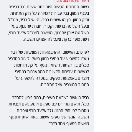
מאת: שלמה בוצ'צ'ו
,  
רשות התחרות הגישה היום כתב אישום נגד בכירים 
בענף המזון, בגין עבירות לכאורה על חוק התחרות 
וחוק המזון. בין הנאשמים בפרשה: אייל רביד, מנכ"ל 
ובעל השליטה ברשת ויקטורי, חברת יוחננוף, בעל 
השליטה איתן יוחננוף, המשנה למנכ"ל אלעד חרזי, 
רשת סופר ברקת ומנכ"לה אפרים תשובה.
לפי כתב האישום, ההתבטאויות הפומביות של רביד 
נועדו להשפיע על מחירי המזון בשוק וליצור הסדרים 
כובלים בין רשתות השיווק. נוסף על כך, מיוחסות 
לנאשמים עבירות הקשורות בהתערבות במחירי 
מוצרים באמצעות ספקים, במטרה להשפיע על 
תמחור המוצרים אצל מתחרים.
רביד מואשם בשבעה סעיפים, בהם ניסיון להסדר 
כובל, תיאום מחירים עם ספקים וקמעונאים ועבירות 
נוספות לפי חוק המזון. נגד אלעד חרזי ואפרים 
תשובה הוגשו שני סעיפי אישום, בעוד איתן יוחננוף 
מואשם בסעיף אחד בלבד.