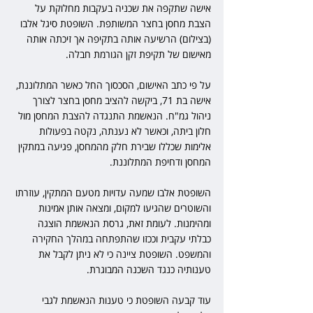
אישה שתקפה את שכניה בעקבות מחלוקת על 
הצבת מחסן בחצר המשותפת. השופטת סיגל אלבו 
(בצילום) הרשיעה אותה בתקיפה אך זיכתה אותה 
מאישום של תקיפת זקן הגורמת חבלה.
על פי כתב האישום, הסכסוך החל כאשר המתלוננת, 
אישה בת 71, ביקשה להציב מחסן בחצר לצורך 
ניהול גמ"ח. הנאשמת התנגדה להצבת המחסן מול 
חלון ביתה, וכאשר לא נענתה, נקטה בפעולות 
אלימות שכללו שבירת חלק מהמחסן, פגיעה במתקין 
המחסן ודחיפת המתלוננת.
השופטת אלבו שמעה עדויות מטעם המתקין, עוזרתו 
והשוטרים שהגיעו למקום, ומצאה אותן אמינות 
ומהימנות. לעומת זאת, גרסת הנאשמת הוצגה 
כבלתי עקבית וככזו שהתפתחה במהלך החקירה 
והמשפט. השופטת ציינה כי לא ניתן לקבל את 
טענותיה כנגד השכנה המבוגרת.
עוד קבעה השופטת כי טענות הנאשמת לגבי 