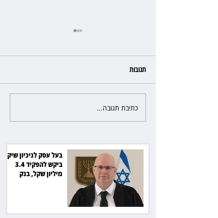
תגובות
כתיבת תגובה...
מלון קראון פלאזה: ביטלה שכירות
בגלל רטיבות - וחויבה בכ־600
אלף שקל
בעל עסק לניכיון שיקים
ביקש להפקיד 3.4
מיליון שקל, בנק
הפועלים סירב