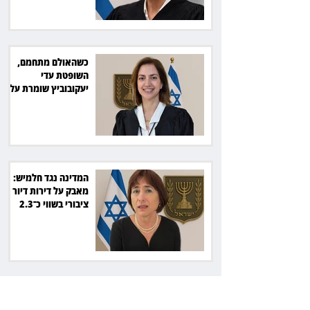
כשהאולם מתחמם,
השופטת עדי
יעקובוביץ שומרת על
קור רוח ושליטה
המדינה נגד חלמיש:
מאבק על דירות דיור
ציבורי בשווי כ־2.3
מיליארד שקל
זכוכיות בסלט ושן
שבורה: מסעדה בתל