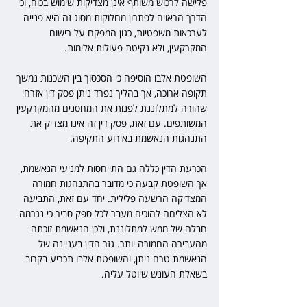
פלישה לרכוש משותף אינן מצדיקות שימוש בכוח, וכי 
הדרך הראויה לפתרון מחלוקות מסוג זה היא פנייה 
לערכאות משפטיות, כגון המפקח על רישום 
המקרקעין, ולא נקיטת פעולות אלימות.
השופטת אלבו הוסיפה כי הסכסוך בין השכנות נמשך 
תקופה ארוכה, אך בהליך נפרד ניתן פסק דין אזרחי 
שהורה למתלוננת לפנות את המחסנים מהמקרקעין 
המשותפים. עם זאת, פסק דין זה אינו מצדיק את 
התנהגות הנאשמת באירוע התקיפה.
הכרעת הדין כללה גם התייחסות למניעי הנאשמת, 
אך השופטת קבעה כי מדובר בהתנהגות חמורה 
המצדיקה הרשעה פלילית. יחד עם זאת, התביעה 
לא הצליחה להוכיח מעבר לכל ספק סביר כי נגרמה 
חבלה של ממש למתלוננת, ולכן הנאשמת זוכתה 
מהעבירה החמורה יותר. גזר הדין בעניינה של 
הנאשמת טרם ניתן, והשופטת אלבו תכריע בקרוב 
בשאלת העונש שיוטל עליה.