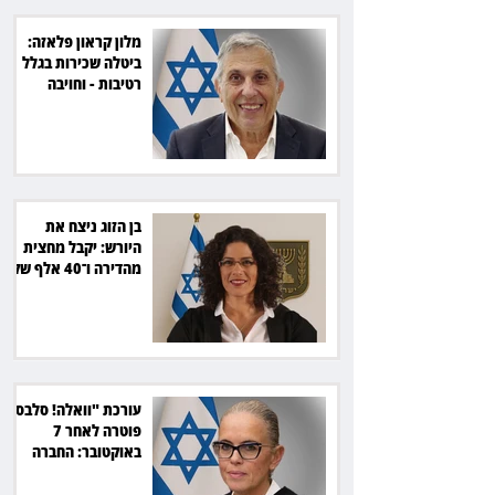
מלון קראון פלאזה:
ביטלה שכירות בגלל
רטיבות - וחויבה
בכ־600 אלף שקל
בן הזוג ניצח את
היורש: יקבל מחצית
מהדירה ו־40 אלף שקל
הוצאות
עורכת "וואלה! סלבס"
פוטרה לאחר 7
באוקטובר: החברה
תשלם כ־54 אלף שקל