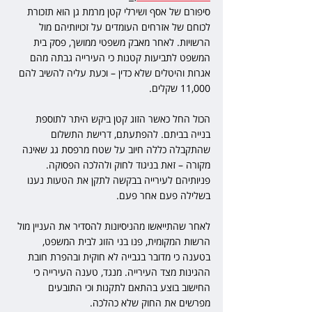
סיפורם של אסף ושירלי קטן מרמת גן הוא תזכורת 
לכוחם של אזרחים העומדים על זכויותיהם מול 
הרשויות. לאחר מאבק משפטי ממושך, פסק בית 
המשפט לתביעות קטנות כי העירייה גבתה מהם 
אגרות והיטלים שלא כדין – וכעת עליה להשיב להם 
11,000 שקלים.
הכול החל כאשר הזוג קטן ביקש היתר לתוספת 
בנייה בביתם. להפתעתם, דרישת התשלום 
שהתקבלה כללה חיוב על שטח מרפסת גג שאינה 
מקורה – זאת בניגוד לחוק ולהלכה הפסוקה. 
פניותיהם לעירייה בבקשה לתקן את הטעות נענו 
בשלילה פעם אחר פעם.
לאחר שהתייאשו מהניסיונות להסדיר את העניין מול 
הרשות המקומית, פנו בני הזוג לבית המשפט, 
בטענה כי מדובר בגבייה לא חוקית ובהפרת חובת 
ההגינות מצד העירייה. מנגד, טענה העירייה כי 
החישוב בוצע בהתאם לתקנות וכי התובעים 
מפרשים את החוק שלא כהלכה.