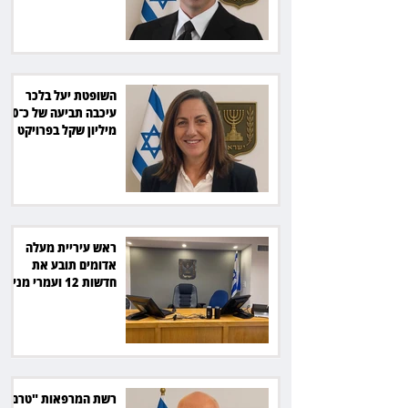
השופטת יעל בלכר
עיכבה תביעה של כ־40
מיליון שקל בפרויקט
סולארי
ראש עיריית מעלה
אדומים תובע את
חדשות 12 ועמרי מניב
ב־150 אלף שקל
רשת המרפאות "טרם"