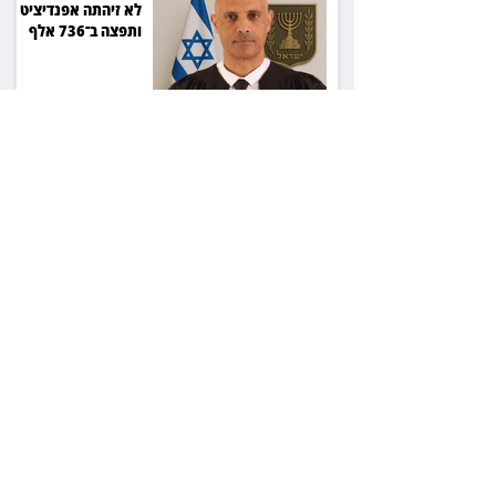
לא זיהתה אפנדיציט -
ותפצה ב־736 אלף
שקל
הרשמת אישרה לתפוס
את רכב היוקרה בסיוע
המשטרה, השופט ביטל
את המהלך
שילוב ילדי מהגרים
בבתי ספר הגיע לעליון:
עיריית ת"א תשלם 30
אלף שקל הוצאות