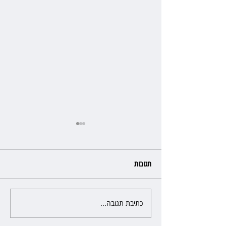
תגובות
כתיבת תגובה...
פרקליטת מחוז חיפה בדרך
לפרישה: תקבל יותר ממיליון שקל