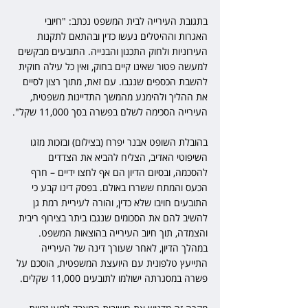
בתגובת העירייה לבית המשפט נכתב: "חיובי 
האגרות וההיטלים נעשו כדין ובהתאם לתקנות 
העירוניות ולחוק התכנון והבנייה. התובעים מבקשים 
למעשה פטור שאינו קיים בחוק, ואין כל עילה חוקית 
להשבת הכספים שנגבו. עם זאת, מתוך רצון לסיים 
את ההליך ולהימנע מהמשך התדיינות משפטית, 
העירייה הסכימה לשלם בפשרה בסך 11,000 שקל".
בהובלת השופט אבנר יפרח (בצילום) ובזכות מזגו 
השיפוטי האדיב, הצליח להביא את הצדדים 
להסכמה, ובסיום הדיון הם אף לחצו ידיים – חרף 
הכעס והמתח ששררו באולם. בפסק דינו קבע כי 
התובעים חויבו שלא כדין, והורה לעיריית רמת גן 
להשיב להם את הסכומים שנגבו ביתר בצירוף ריבית 
והצמדה, תוך חיוב העירייה בהוצאות המשפט. 
במהלך הדיון, לאחר שעורך דינה של העירייה 
התייעץ טלפונית עם היועצת המשפטית, הוסכם על 
פשרה במסגרתה ישולמו לתובעים 11,000 שקלים.