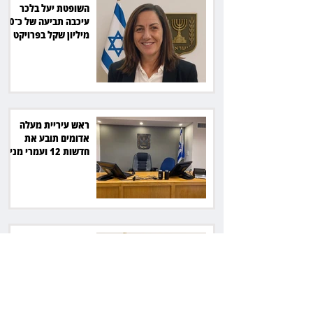
השופטת יעל בלכר
עיכבה תביעה של כ־40
מיליון שקל בפרויקט
סולארי
ראש עיריית מעלה
אדומים תובע את
חדשות 12 ועמרי מניב
ב־150 אלף שקל
רשת המרפאות "טרם"
לא זיהתה אפנדיציט -
ותפצה ב־736 אלף
שקל