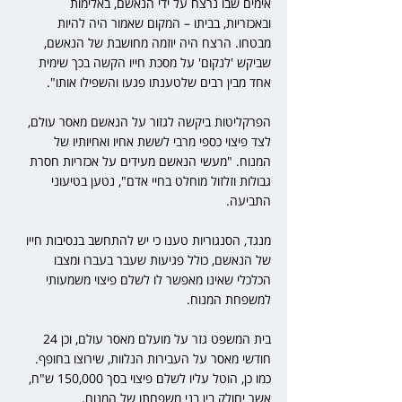
אימים שבו נרצח על ידי הנאשם, באלימות 
ובאכזריות, בביתו – המקום שאמור היה להיות 
מבטחו. הרצח היה יוזמה מחושבת של הנאשם, 
שביקש 'לנקום' על מסכת חייו הקשה בכך שימית 
אחד מבין רבים שלטענתו פגעו והשפילו אותו".
הפרקליטות ביקשה לגזור על הנאשם מאסר עולם, 
לצד פיצוי כספי מרבי לששת אחיו ואחיותיו של 
המנוח. "מעשי הנאשם מעידים על אכזריות חסרת 
גבולות וזלזול מוחלט בחיי אדם", נטען בטיעוני 
התביעה.
מנגד, הסנגוריות טענו כי יש להתחשב בנסיבות חייו 
של הנאשם, כולל פגיעות שעבר בעברו ומצבו 
הכלכלי שאינו מאפשר לו לשלם פיצוי משמעותי 
למשפחת המנוח.
בית המשפט גזר על מועלם מאסר עולם, וכן 24 
חודשי מאסר על העבירות הנלוות, שירוצו בחופף. 
כמו כן, הוטל עליו לשלם פיצוי בסך 150,000 ש"ח, 
אשר יחולק בין בני משפחתו של המנוח.