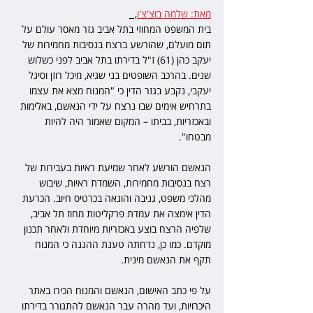
מאת: שלמה בוצ'צ'ו
,  
בית המשפט המחוזי בתל אביב גזר מאסר עולם על 
תום מועלם, שהורשע ברצח בנסיבות מחמירות של 
יעקב כהן (61) ז"ל בדירתו בתל אביב לפני כשלוש 
שנים. בהרכב השופטים בני שגיא, מיכל רוזן וסיגל 
יעקבי, נקבע בגזר הדין כי "המנוח מצא את עצמו 
בתרחיש אימים שבו נרצח על ידי הנאשם, באלימות 
ובאכזריות, בביתו – המקום שאמור היה להיות 
מבטחו".
הנאשם הורשע לאחר שמיעת ראיות בעבירות של 
רצח בנסיבות מחמירות, השמדת ראיות, שיבוש 
מהלכי משפט, גניבה והונאה בכרטיס חיוב. הכרעת 
הדין אימצה את עמדת פרקליטות מחוז תל אביב, 
שלפיה הרצח בוצע באכזריות מיוחדת ולאחר תכנון 
מוקדם. כמו כן, נדחתה טענת ההגנה כי המנוח 
תקף את הנאשם מינית.
על פי כתב האישום, הנאשם והמנוח הכירו באתר 
היכרויות, ועד מהרה עבר הנאשם להתגורר בדירתו 