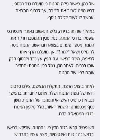
של כהן. כאשר גילה המנוח כי מועלם גנב מכספו, 
דרש ממנו לעזוב את הדירה, אך לבסוף התרצה 
ואפשר לו לשוב ללילה נוסף.
במהלך שהותו בדירה, גלש הנאשם באתרי אינטרנט 
שעסקו בדרכי המתה, נטל סכין מהמטבח ודקר את 
המנוח מספר פעמים בצווארו ובראשו. המנוח ניסה 
להימלט ושאל "למה?", אך מועלם הדף אותו 
לרצפה, היכה בראשו עם חפץ עץ כבד ולבסוף חנק 
אותו בכרית. לאחר מכן, נטל סכין נוספת והחדיר 
אותה לפיו של המנוח.
לאחר ביצוע הרצח, התקלח הנאשם, צילם סרטוני 
וידאו של גופת המנוח ושלח אותם לחברתו. בהמשך 
גנב את כרטיס האשראי ומסמכיו של המנוח, משך 
כסף מכספומט והשמיד ראיות, כולל טלפון המנוח 
ובגדיו המגואלים בדם.
השופטים קבעו בגזר הדין כי: "המנוח, שביקש בראש 
ובראשונה זוגיות ואינטימיות, מצא עצמו בתרחיש 