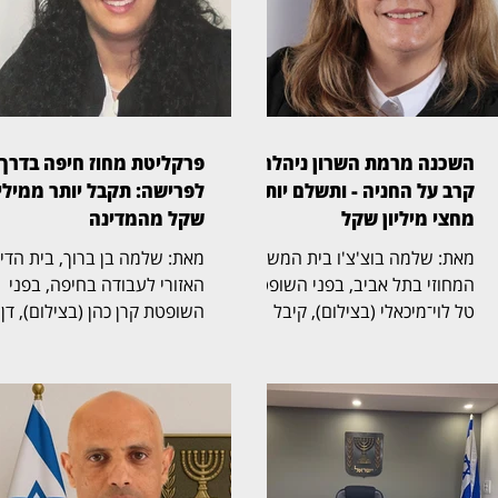
השכנה מרמת השרון ניהלה
פרקליטת מחוז חיפה בדרך
קרב על החניה - ותשלם יותר
לפרישה: תקבל יותר ממיליו
מחצי מיליון שקל
שקל מהמדינה
מאת: שלמה בוצ'צ'ו בית המשפט
מאת: שלמה בן ברוך, בית הד
המחוזי בתל אביב, בפני השופטת
האזורי לעבודה בחיפה, בפני
טל לוי־מיכאלי (בצילום), קיבל
השופטת קרן כהן (בצילום), דן
תביעה שעסקה בזכויות בחניה
בהליך שעסק בסיום כהונתה ש
בבית משותף ברמת השרון. בפסק
פרקליטת מחוז חיפה, אחד
הדין נקבע כי החניה שבמחלוקת
התפקידים הבכירים בפרקליטו
שייכת לבעלי הדירה שתבעו,
המדינה, ובמחלוקת על תנאי
ובעלת דירה אחרת בבניין חויבה
הפרישה, השכר והזכויות
בהוצאות חריגות בסכום כולל של
הפנסיוניות עם סיום כהונתה.