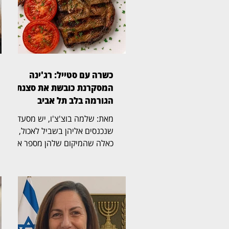
כשרה עם סטייל: רג'ינה
המסקרנת כובשת את סצנת
הגורמה בלב תל אביב
מאת: שלמה בוצ'צ'ו, יש מסעדות
שנכנסים אליהן בשביל לאכול, ויש
כאלה שהמיקום שלהן מספר את
הסיפור עוד לפני שהתפריט
נפתח. רג'ינה, מסעדת בשרים
כשרה וגינת אירועים במבנה 10
במתחם התחנה שבנווה צדק,
משלבת מבנה היסטורי, גינה
רחבת ידיים, קרבה לים ומטבח