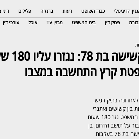
זין הדיגיטלי
כבוד השופט
דעות
ברנז'ה
פלילים
דיני
ורה
פסק דין
בית המשפט
מגזין TV
אוכל
עורכי דין
עיוור תקף קשישה בת
פטת קרץ התחשבה במצבו
אחרונה בתיק רגיש, 
 בין קשישים ואתגרי 
החיים עם מוגבלות. בית המשפט גזר 180 שעות 
ור על תושב הדרום, בן 
70, שהורשע בתקיפת אישה בת 78 בעקבות 