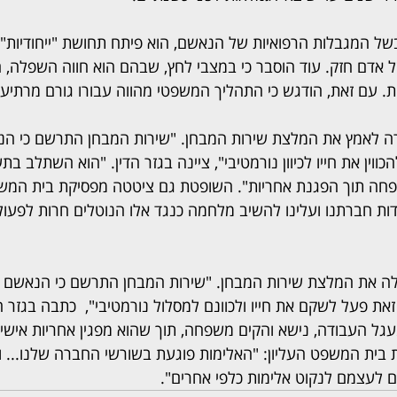
בשל המגבלות הרפואיות של הנאשם, הוא פיתח תחושת "ייחודיות" ו
אדם חזק. עוד הוסבר כי במצבי לחץ, שבהם הוא חווה השפלה, הו
ות. עם זאת, הודגש כי התהליך המשפטי מהווה עבורו גורם מרתיע
ה לאמץ את המלצת שירות המבחן. "שירות המבחן התרשם כי הנ
ווין את חייו לכיוון נורמטיבי", ציינה בגזר הדין. "הוא השתלב בת
פחה תוך הפגנת אחריות". השופטת גם ציטטה מפסיקת בית המשפ
ות חברתנו ועלינו להשיב מלחמה כנגד אלו הנוטלים חרות לפעול 
לה את המלצת שירות המבחן. "שירות המבחן התרשם כי הנאשם ג
זאת פעל לשקם את חייו ולכוונם למסלול נורמטיבי",  כתבה בגזר הד
ל העבודה, נישא והקים משפחה, תוך שהוא מפגין אחריות אישית"
ית המשפט העליון: "האלימות פוגעת בשורשי החברה שלנו... ו
לעצמם לנקוט אלימות כלפי אחרים". 