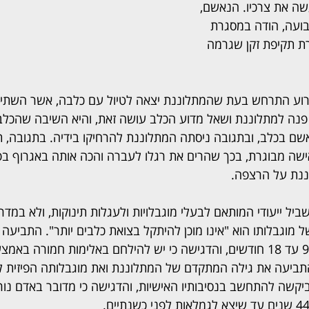
ה את צרכיו. הנאשם, 
בועה, הודה במסגרת 
רת תקיפת זקן שגרמה 
רוע התרחש בעת שהמתלוננת יצאה לטיול עם כלבה, אשר השתין ע
ה למתלוננת ושאל מדוע הכלב עושה זאת, והיא השיבה שהכלב מ
שם בכלב, ובתגובה ניסתה המתלוננת להרחיקו בידיה. בתגובה,
שה מבוגרת, בכך שהרים את רגלו לעברה והכה אותה באגרוף בפ
נת על הרצפה.
יל ייעודי המותאם לבעלי מוגבלויות ולעגלות תינוקות, ולא במדר
ל מוגבלותו הוא "אינו מוכן להיתקל בצואת כלבים יותר". התביעה
מאסר בפועל בטווח של 9 עד 18 חודשים, והדגישה כי יש להילחם באלימות חמורה 
 התביעה את גילה המתקדם של המתלוננת ואת מוגבלותה הפיזית לה
יקשה להתחשב בנסיבותיו האישיות, והדגישה כי מדובר באדם נור