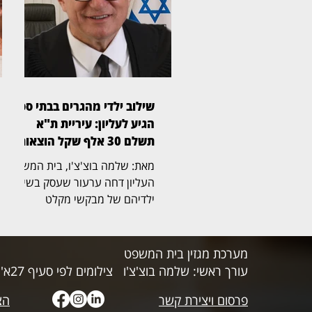
לעיכוב ההליכים. במוקד
המחלוקת עומדים הסכמים
להקמת מתקנים סולאריים בקיבוץ
נווה אור. במסגרת התביעה
דורשת לסיכו, בין היתר, תשלום
בגין התארכות תקופת הביצוע,
שכר חוזי שלטענתה לא שולם
שילוב ילדי מהגרים בבתי ספר
ועלויות מימון. מנגד, הנתבעות
הגיע לעליון: עיריית ת"א
טענו כי בירור הסוגיות הטכניות
תשלם 30 אלף שקל הוצאות
וההנ
מאת: שלמה בוצ'צ'ו, בית המשפט
העליון דחה ערעור שעסק בשילוב
ילדיהם של מבקשי מקלט
ומהגרים שהגיעו לישראל מארצות
אפריקה וחיים בה ללא מעמד
קבע, במערכת החינוך היסודית
מערכת מגזין בית המשפט
בתל אביב. את פסק הדין כתב
עורך ראשי: שלמה בוצ'צ'ו
צילומים לפי סעיף 27א' לחוק זכויות היוצרים
השופט אלכס שטיין (בצילום),
פרסום ויצירת קשר
ואליו הצטרפו הנשיא יצחק עמית
הצ