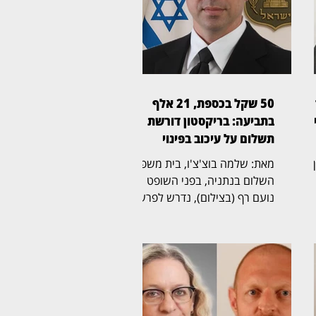
50 שקל בכספת, 21 אלף
ן
בתביעה: בריקסטון דורשת
תשלום על עיכוב בפינוי
ין
מאת: שלמה בוצ'צ'ו, בית משפט
השלום בנתניה, בפני השופט
נועם רף (בצילום), נדרש לפרשה
ל
חריגה שהחלה בכספת אישית
שמספרה 705, שבה נמצא לבסוף
ת
שטר בודד של 50 שקל,
והתגלגלה לשני הליכים משפטיים
נפרדים. בריקסטון כספות פעלה
תחילה לפינוי הכספת, ובהמשך