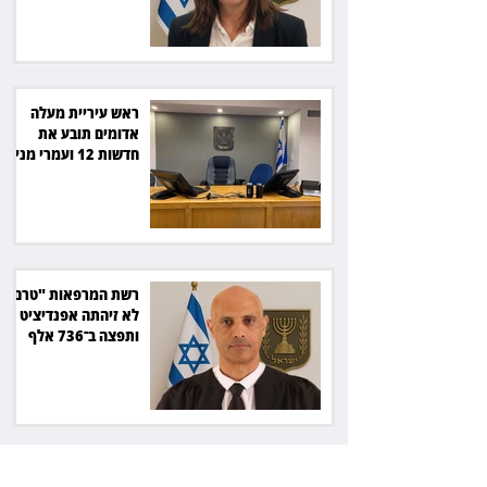
ראש עיריית מעלה
אדומים תובע את
חדשות 12 ועמרי מניב
ב־150 אלף שקל
רשת המרפאות "טרם"
לא זיהתה אפנדיציט -
ותפצה ב־736 אלף
שקל
הרשמת אישרה לתפוס