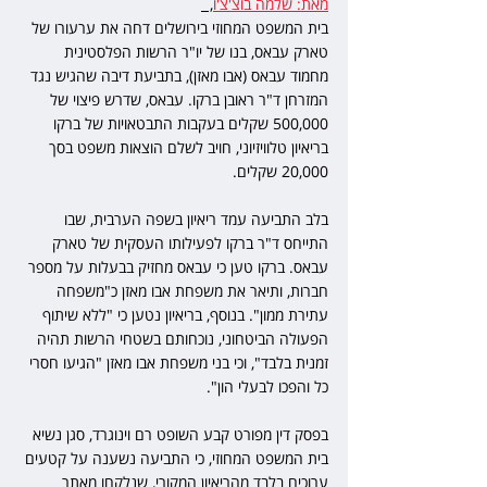
מאת: שלמה בוצ'צ'ו
,  
בית המשפט המחוזי בירושלים דחה את ערעורו של 
טארק עבאס, בנו של יו"ר הרשות הפלסטינית 
מחמוד עבאס (אבו מאזן), בתביעת דיבה שהגיש נגד 
המזרחן ד"ר ראובן ברקו. עבאס, שדרש פיצוי של 
500,000 שקלים בעקבות התבטאויות של ברקו 
בריאיון טלוויזיוני, חויב לשלם הוצאות משפט בסך 
20,000 שקלים.
בלב התביעה עמד ריאיון בשפה הערבית, שבו 
התייחס ד"ר ברקו לפעילותו העסקית של טארק 
עבאס. ברקו טען כי עבאס מחזיק בבעלות על מספר 
חברות, ותיאר את משפחת אבו מאזן כ"משפחה 
עתירת ממון". בנוסף, בריאיון נטען כי "ללא שיתוף 
הפעולה הביטחוני, נוכחותם בשטחי הרשות תהיה 
זמנית בלבד", וכי בני משפחת אבו מאזן "הגיעו חסרי 
כל והפכו לבעלי הון".
בפסק דין מפורט קבע השופט רם וינוגרד, סגן נשיא 
בית המשפט המחוזי, כי התביעה נשענה על קטעים 
ערוכים בלבד מהריאיון המקורי, שנלקחו מאתר 