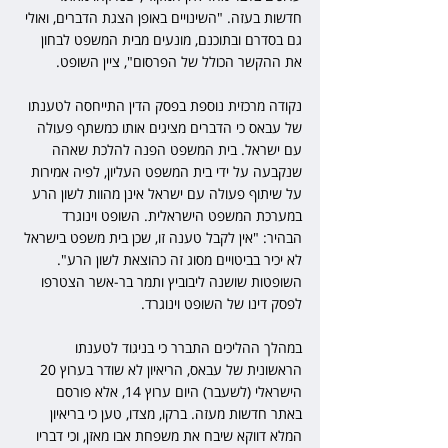
חדשות בעזה. "השינויים באופן הצגת הדברים, ואולי 
גם בסדרם ובתוכנם, מונעים מבית המשפט לבחון 
את ההקשר הכולל של הפרסום", ציין השופט.
נקודה מרכזית נוספת בפסק הדין התייחסה לטענתו 
של עבאס כי הדברים מציגים אותו כמשתף פעולה 
עם ישראל. בית המשפט הפנה להלכת שאהה 
שנקבעה על ידי בית המשפט העליון, לפיה אמירות 
על שיתוף פעולה עם ישראל אינן מהוות לשון הרע 
במערכת המשפט הישראלית. השופט וינוגרד 
הבהיר: "אין לקבל טענה זו, שכן בית משפט בישראל 
לא יכיר בביטויים מסוג זה כהוצאת לשון הרע". 
השופטות שושנה ליבוביץ ותמר בר-אשר הצטרפו 
לפסק דינו של השופט וינוגרד. 
במהלך ההליכים התברר כי בניגוד לטענתו 
הראשונית של עבאס, הריאיון לא שודר בערוץ 20 
הישראלי (לשעבר) היום ערוץ 14, אלא פורסם 
באתר חדשות מעזה. ברקו, מצדו, טען כי בריאיון 
המלא דווקא שיבח את משפחת אבו מאזן, וכי דבריו 