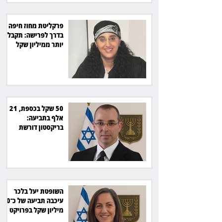
פרקליטת מחוז חיפה
בדרך לפרישה: תקבל
יותר ממיליון שקל
מהמדינה
50 שקל בכספת, 21
אלף בתביעה:
בריקסטון דורשת
תשלום על עיכוב בפינוי
השופטת יעל בלכר
עיכבה תביעה של כ־40
מיליון שקל בפרויקט
סולארי