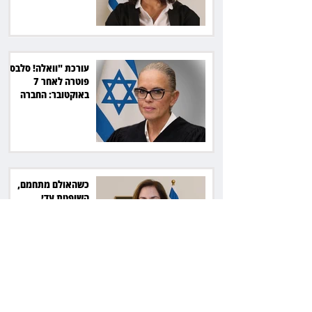
עורכת "וואלה! סלבס"
פוטרה לאחר 7
באוקטובר: החברה
תשלם כ־54 אלף שקל
כשהאולם מתחמם,
השופטת עדי
יעקובוביץ שומרת על
קור רוח ושליטה
המדינה נגד חלמיש: