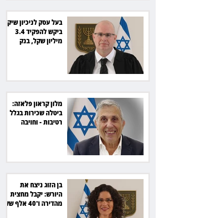
בעל עסק לניכיון שיקים
ביקש להפקיד 3.4
מיליון שקל, בנק
הפועלים סירב
מלון קראון פלאזה:
ביטלה שכירות בגלל
רטיבות - וחויבה
בכ־600 אלף שקל
בן הזוג ניצח את
היורש: יקבל מחצית
מהדירה ו־40 אלף שקל
הוצאות