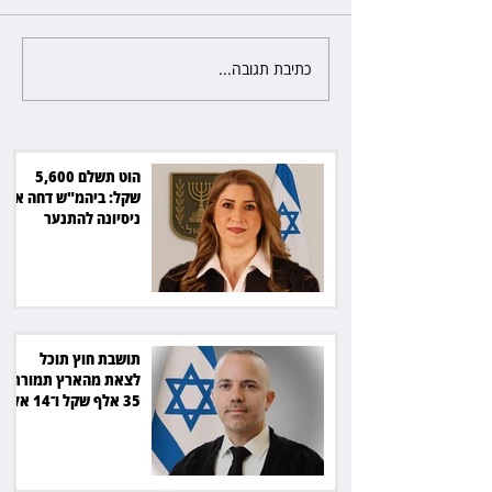
כתיבת תגובה...
תושבת חוץ תוכל לצאת מהארץ
תמורת 35 אלף שקל ו־14 אלף
שקל בחודש
הוט תשלם 5,600
שקל: ביהמ"ש דחה את
ניסיונה להתנער
מאחריות
תושבת חוץ תוכל
לצאת מהארץ תמורת
35 אלף שקל ו־14 אלף
שקל בחודש