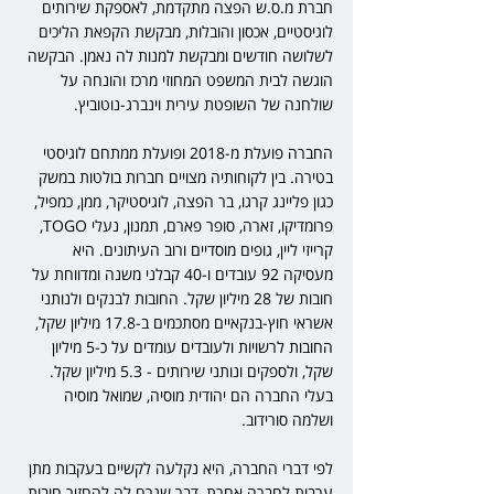
חברת מ.ס.ש הפצה מתקדמת, לאספקת שירותים 
לוגיסטיים, אכסון והובלות, מבקשת הקפאת הליכים 
לשלושה חודשים ומבקשת למנות לה נאמן. הבקשה 
הוגשה לבית המשפט המחוזי מרכז והונחה על 
שולחנה של השופטת עירית וינברג-נוטוביץ.
החברה פועלת מ-2018 ופועלת ממתחם לוגיסטי 
בטירה. בין לקוחותיה מצויים חברות בולטות במשק 
כגון פליינג קרגו, בר הפצה, לוגיסטיקר, ממן, כמפיל, 
פרומדיקו, זארה, סופר פארם, תמנון, נעלי TOGO, 
קרייזי ליין, גופים מוסדיים ורוב העיתונים. היא 
מעסיקה 92 עובדים ו-40 קבלני משנה ומדווחת על 
חובות של 28 מיליון שקל. החובות לבנקים ולנותני 
אשראי חוץ-בנקאיים מסתכמים ב-17.8 מיליון שקל, 
החובות לרשויות ולעובדים עומדים על כ-5 מיליון 
שקל, ולספקים ונותני שירותים - 5.3 מיליון שקל. 
בעלי החברה הם יהודית מוסיה, שמואל מוסיה 
ושלמה סורידוב.
לפי דברי החברה, היא נקלעה לקשיים בעקבות מתן 
ערבות לחברה אחרת, דבר שגרם לה להחזיר חובות 