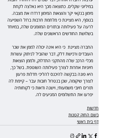
במיליוני שקלים. כתוצאה מכך היא נאלצה לקחת 
מימון בנקאי יקר והוצאות המימון דרדרו את מצבה. 
בנוסף, היא מציינת כי מלחמת חרבות ברזל השפיעה 
לרעה על פעילותה ובתזרים המזומנים שלה, במיוחד 
בשלושת החודשים הראשונים שלה.
החברה מציינת  כי היא אינה יכולה לממן את שכר 
העובדים ורכישת דלק, דבר שהוביל לניתוק עשרות 
מכלי הרכב שלה מהתקני התדלוק, ולממן הוצאות 
חיוניות אחרות לצורך פעילותה השוטפת. בשל כך, 
היא פונה בבקשה להיכנס להליכי חדלות פרעון 
לצורך שיקומה, שכן בנטרול חובות עבר – קיימת לה 
תזרים חיובי משמעותי, וישנה ודאות כי לקוחותיה 
יפרעו את התשלומים המגיעים לה.
חדשות
בשם החוק קטנות
דף בית ראשי