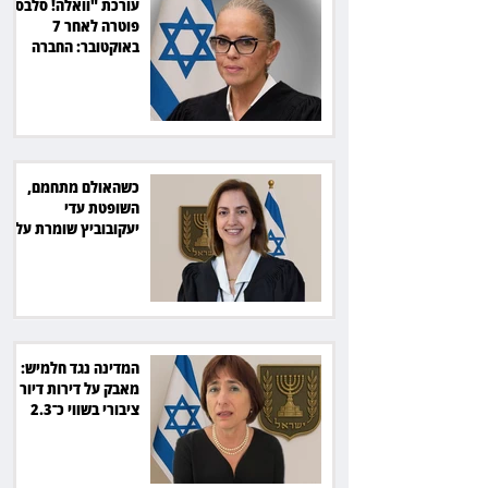
עורכת "וואלה! סלבס"
פוטרה לאחר 7
באוקטובר: החברה
תשלם כ־54 אלף שקל
כשהאולם מתחמם,
השופטת עדי
יעקובוביץ שומרת על
קור רוח ושליטה
המדינה נגד חלמיש:
מאבק על דירות דיור
ציבורי בשווי כ־2.3
מיליארד שקל