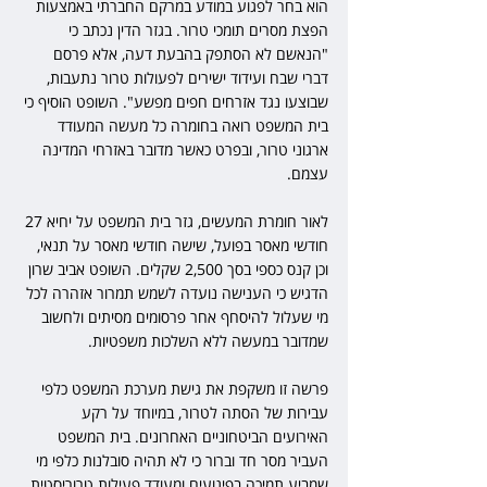
הוא בחר לפגוע במודע במרקם החברתי באמצעות 
הפצת מסרים תומכי טרור. בגזר הדין נכתב כי 
"הנאשם לא הסתפק בהבעת דעה, אלא פרסם 
דברי שבח ועידוד ישירים לפעולות טרור נתעבות, 
שבוצעו נגד אזרחים חפים מפשע". השופט הוסיף כי 
בית המשפט רואה בחומרה כל מעשה המעודד 
ארגוני טרור, ובפרט כאשר מדובר באזרחי המדינה 
עצמם.  
לאור חומרת המעשים, גזר בית המשפט על יחיא 27 
חודשי מאסר בפועל, שישה חודשי מאסר על תנאי, 
וכן קנס כספי בסך 2,500 שקלים. השופט אביב שרון 
הדגיש כי הענישה נועדה לשמש תמרור אזהרה לכל 
מי שעלול להיסחף אחר פרסומים מסיתים ולחשוב 
שמדובר במעשה ללא השלכות משפטיות.  
פרשה זו משקפת את גישת מערכת המשפט כלפי 
עבירות של הסתה לטרור, במיוחד על רקע 
האירועים הביטחוניים האחרונים. בית המשפט 
העביר מסר חד וברור כי לא תהיה סובלנות כלפי מי 
שמביע תמיכה בפיגועים ומעודד פעילות טרוריסטית. 