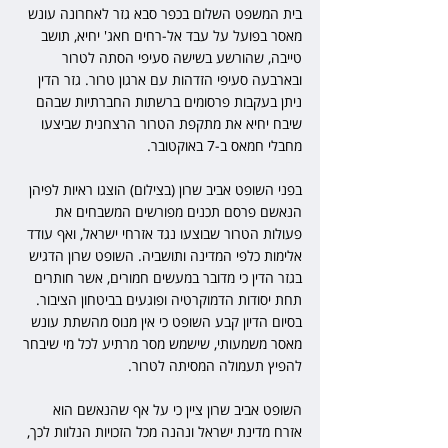
בית המשפט השלום בכפר סבא גזר לאחרונה עונש 
מאסר בפועל על עבד אל-רחים חאג' יחיא, תושב 
טייבה, שהורשע בשישה סעיפי הסתה לטרור 
ובארבעה סעיפי הזדהות עם ארגון טרור. גזר הדין 
ניתן בעקבות פרסומים ברשתות החברתיות שבהם 
שיבח יחיא את מתקפת הטרור הרצחנית שביצעו 
מחבלי חמאס ב-7 באוקטובר.  
בפני השופט אביב שרון (בצילום) הוצגו ראיות לפיהן 
הנאשם פרסם תכנים מפורשים המשבחים את 
פעולות הטרור שבוצעו נגד אזרחי ישראל, ואף עודד 
אלימות כלפי המדינה ותושביה. השופט שרון הדגיש 
בגזר הדין כי מדובר במעשים חמורים, אשר חותרים 
תחת יסודות הדמוקרטיה ופוגעים בביטחון הציבור. 
בסיום הדיון קבע השופט כי אין מנוס מהשתת עונש 
מאסר משמעותי, שישמש מסר מרתיע לכל מי שיבחר 
להפיץ תעמולה המסיתה לטרור.  
השופט אביב שרון ציין כי על אף שהנאשם הוא 
אזרח מדינת ישראל ונהנה מכל הזכויות הנלוות לכך, 