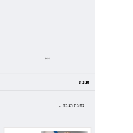
תגובות
כתיבת תגובה...
כשהאולם מתחמם, השופטת עדי
יעקובוביץ שומרת על קור רוח
ושליטה