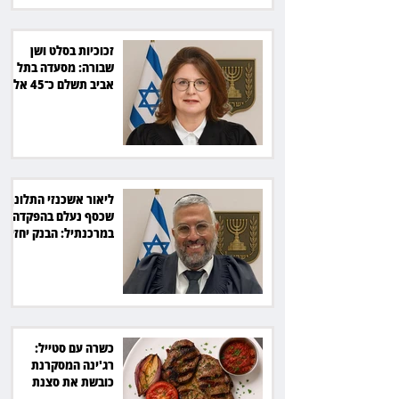
זכוכיות בסלט ושן
שבורה: מסעדה בתל
אביב תשלם כ־45 אלף
שקל
ליאור אשכנזי התלונן
שכסף נעלם בהפקדה
במרכנתיל: הבנק יחזיר
7,700 שקל
כשרה עם סטייל:
רג'ינה המסקרנת
כובשת את סצנת
הגורמה בלב תל אביב