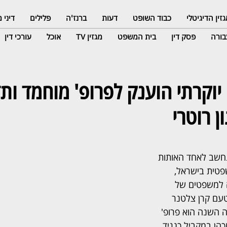
זין הדיגיטלי
כבוד השופט
דעות
ברנז'ה
פלילים
דיני
ורה
פסק דין
בית המשפט
מגזין TV
אוכל
עורכי דין
וקרתי הוענק לפרופ' מוחמד ותד
ן רוטרי
חשב לאחד האותות 
טית בישראל, 
 למשפטים של 
עם קרן צלטנר 
ה השנה הוא פרופ' 
כהן במקביל כנגיד 