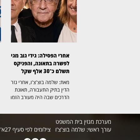
החדשות המרכזית פגעה בשמו
הטוב והציגה אותו באופן מטעה
בפני הציבור. על פי כתב התביעה,
הכתבה שודרה במאי 2024,
כחודשיים בלבד לאחר כניסתו של
יפרח לתפקיד, והציגה אותו כמי
שמעניק יחס מועדף והטבות
למקורבים. לטענתו, מהכתבה
אחרי הפסילה: גידי גוב מגיע
השתמע כי אפשר לבעלה של
לפשרה בתאונה, והפניקס
חברת הכנסת לשעבר אסנת
תשלם כ־30 אלף שקל
מארק להכניס
מאת: שלמה בוצ'צ'ו, אחרי גזר
הדין בתיק התעבורה, תאונת
הדרכים שבה היה מעורב הזמר
גידי גוב מגיעה כעת לסיום גם
בזירה האזרחית. בית המשפט
לתביעות קטנות בתל אביב, בפני
מערכת מגזין בית המשפט
הרשם הבכיר מיכאל שמפל
עורך ראשי: שלמה בוצ'צ'ו
צילומים לפי סעיף 27א' לחוק זכויות היוצרים
(בצילום), נתן תוקף של פסק דין