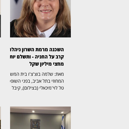
השכנה מרמת השרון ניהלה
קרב על החניה - ותשלם יותר
מחצי מיליון שקל
מאת: שלמה בוצ'צ'ו בית המשפט
המחוזי בתל אביב, בפני השופטת
טל לוי־מיכאלי (בצילום), קיבל
תביעה שעסקה בזכויות בחניה
בבית משותף ברמת השרון. בפסק
הדין נקבע כי החניה שבמחלוקת
שייכת לבעלי הדירה שתבעו,
ובעלת דירה אחרת בבניין חויבה