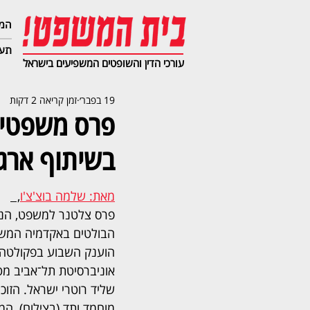
המג
תעב
עורכי הדין והשופטים המשפיעים בישראל
19 בפבר׳
זמן קריאה 2 דקות
פרס משפטי י
בשיתוף ארגו
מאת: שלמה בוצ'צ'ו
,  
פרס צלטנר למשפט, הנ
הבולטים באקדמיה המשפ
הוענק השבוע בפקולטה
אוניברסיטת תל־אביב מט
שליד רוטרי ישראל. הזוכ
מוחמד ותד (בצילום), המ