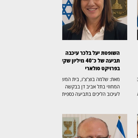
השופטת יעל בלכר עיכבה
תביעה של כ־40 מיליון שקל
בפרויקט סולארי
ת משפט
מאת: שלמה בוצ'צ'ו, בית המשפט
המחוזי בתל אביב דן בבקשה
שה
לעיכוב הליכים בתביעה כספית
בהיקף של כ־40 מיליון שקל,
לבסוף
שהגישה חברת לסיכו בע"מ נגד
נווה אור שיא אנרגיה סולארי
יים
שותפות מוגבלת ושיא נרגיה
ה
2020 בע"מ. בפני השופטת יעל