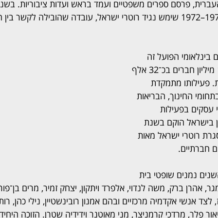
בפרס ישראל, ובשנים 1971–1972 שימש נגיד רוטרי ישראל, עובדה שהובילה לקשר
ם בינלאומי הפועל זה 
כ־120 שנה ומונה כ־1.4 מיליון חברים בכ־32 אלף 
כ־200 מדינות. פעילותו מתמקדת 
תחומי החינוך, הבריאות 
 עסקים בפעילות 
 בישראל הוקם בשנת 
במסגרת רוטרי ישראל מאות 
ם חברתיים.
שנים נמנים שופטי בית 
, אהרן ברק, משה לנדוי, אלפרד ויתקון, יצחק זמיר, מרים בן־פורת
 לצד אנשי אקדמיה מרכזיים ובהם אמנון רובינשטיין, נילי כהן, רות 
יאור פלר, מרדכי קרמניצר, מני מאוטנר וידידיה שטרן. הזוכה היחי