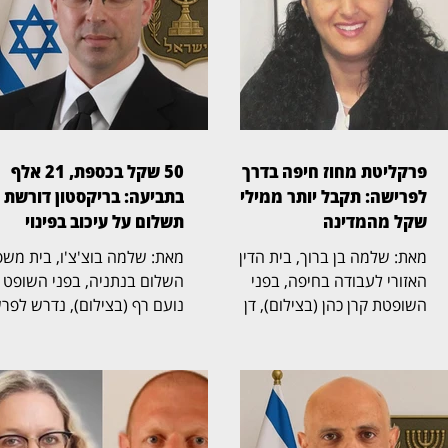
פרקליטת מחוז חיפה בדרך
50 שקל בכספת, 21 אלף
לפרישה: תקבל יותר ממיליון
בתביעה: בריקסטון דורשת
שקל מהמדינה
תשלום על עיכוב בפינוי
מאת: שלמה בן ברוך, בית הדין
מאת: שלמה בוצ'צ'ו, בי
האזורי לעבודה בחיפה, בפני
השלום בנתניה, בפני השופט
השופטת קרן כהן (בצילום), דן
נועם רף (בצילום), נדרש לפר
בהליך שעסק בסיום כהונתה של
חריגה שהחלה בכספת אישית
פרקליטת מחוז חיפה, אחד
שמספרה 705, שבה נמצא 
התפקידים הבכירים בפרקליטות
שטר בודד של 50 שקל,
המדינה, ובמחלוקת על תנאי
והתגלגלה לשני הליכים משפט
הפרישה, השכר והזכויות
נפרדים. בריקסטון כספות פעל