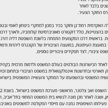
שנים בלבד לאחר 
רס החוקר הצעיר.
אקדמית רמת־גן וחוקר בכיר במכון למחקרי ביטחון לאומי ובגופי
ם בהצטיינות, כולל דוקטורט מאוניברסיטת קולומביה, ולאורך דרכו
ות. בראשית דרכו המקצועית התמחה בלשכת השופטת דליה דורנ
 במועצת העיתונות, במועצה הציבורית של הקונגרס ליהדות ודמוק
 ציבורי, לצד תפקידים ציבוריים נוספים.
לאחד הכישרונות הבולטים בעולם המשפט ולדמות מרכזית בקהיל
ק תאורטי ובחדשנות אינטלקטואלית במשפט הציבורי ובתחום זכויו
 השיח המשפטי ובהשפעתו על המחקר והעשייה המשפטית בישראל
ן, ושנה לאחר מכן מונה לנשיא בית המשפט המחוזי בתל־אביב, ת
 פעילותו השיפוטית נמנה עם מייסדי הפקולטה למשפטים באוניבר