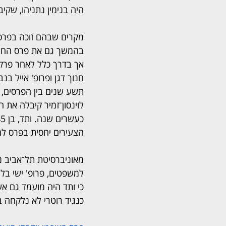
היה בנימין נתניהו, שקיבל את הפרס בשנת 87
מקרים שבהם זוכה בפרס 
בהמשך גם את פרס החוק
אך בדרך כלל לאחר פרקי ז
חנוך דגן ופרופ' אייל בנ
תשע שנים בין הפרסים, ו
לוינסון־זמיר קיבלה את 
הצעירים יחסית בפרס לח
מאוניברסיטת תל־אביב נ
למשפטים, פרופ' ישי בלנ
כי ותד היה מועמד גם אש
כנגיד רוטרי לא נלקחה 