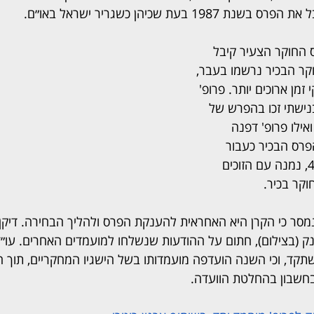
19 בעת שכיהן כשגריר ישראל באו״ם.
החוקר הצעיר קיבל 
ר הבכיר נרשמו בעבר, 
מן ארוכים יותר. פרופ' 
בנישתי זכו בהפרש של 
אילו פרופ' דפנה 
הפרס הבכיר כעבור 
כעשרים שנה. ותד, בן 45, נמנה עם הזוכים 
וקר בכיר.
מסר כי הקרן היא האחראית להענקת הפרס ולהליך הבחירה. דיקן
ק (בצילום), חתום על ההודעות שנשלחו למועמדים האחרים. עו״ד י
תקד, וכי השנה הועדפה מועמדותו בשל הישגיו המחקריים, תוך ה
בחשבון בהחלטת הוועדה.