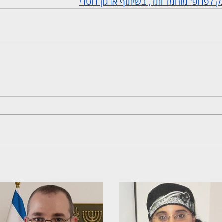
 לפרופ' מוחמד ותד, בשיתוף ארגון רוטרי