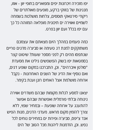
יפו מזכירה זיכרונות יפים ומפוארים בחופי יוון - אוזו, 
מנגינות של בוזוקי ברקע, מופעים מאולתרים של 
ריקודי סירטאקי תוססים, צלחות מושלכות בשמחה 
לשמיים ואווירה ים תיכונית מופלאה המזוהה כל כך 
עם יפו בכלל ועם יוון בפרט.
כמה פעמים במהלך היום מצאתם את עצמכם 
משתוקקים למנת דג טעימה או סביצ'ה מדגים טריים 
שנתפסו מהים רק לפני מספר שעות? שיטוט קצר 
בסמטאות יפו בשוק הפשפשים גילינו את מסעדת 
"סולטן איברהים". וכן, התברכנו במקום שופע דגים, 
ואם נוסיף את הדיג של השנים האחרונות - נקבל 
ארוחה מושלמת אצל האחים רונן וענת בקימר.
יצאנו למסע לגלות מקומות שבהם משדרים אווירה 
נינוחה ובלתי פורמלית ואפשרות שבהם אפשר 
להתענג על ארוחה שופעת – ובמחיר שפוי, ללא 
צורך להזמין מקום מראש. מעדני הדגים, מנות הפיש 
אנד צ'יפס, סביצ'ה ופירות ים במחירים נוחים לכל 
נפש. וכן, הזדמנות ליהנות מכל הטוב של הים 