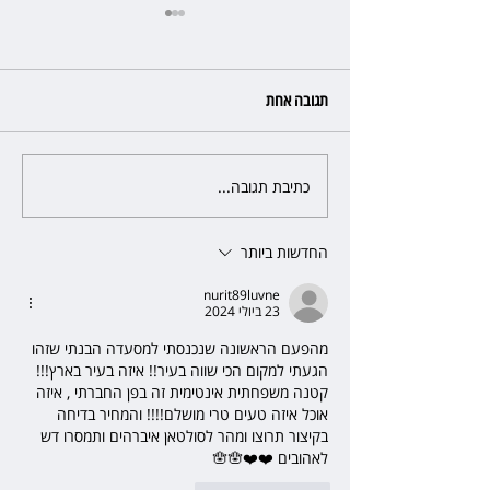
תגובה אחת
כתיבת תגובה...
שילוב ילדי מהגרים בבתי ספר
הגיע לעליון: עיריית ת"א תשלם
30 אלף שקל הוצאות
החדשות ביותר
nurit89luvne
23 ביולי 2024
מהפעם הראשונה שנכנסתי למסעדה הבנתי שזהו 
הגעתי למקום הכי שווה בעיר!! איזה בעיר בארץ!!! 
קטנה משפחתית אינטימית זה בפן החברתי , איזה 
אוכל איזה טעים טרי מושלם!!!! והמחיר בדיחה 
בקיצור תרוצו ומהר לסולטאן איברהים ותמסרו דש 
לאהובים ❤️❤️🪬🪬