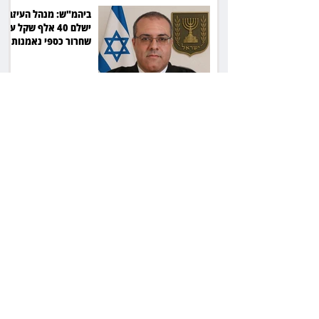
ביהמ"ש: מנהל העיזבון
ישלם 40 אלף שקל על
שחרור כספי נאמנות
22 שנות מאסר לרוצח:
הסכסוך בגינה הסתיים
ברצח יוסי ביילין ז"ל
המחוזי פסק, העליון
אישר: חתימה על חוזה
מחייבת גם בלי שליטה
בשפה