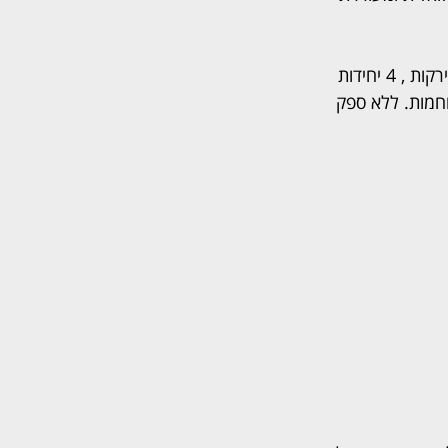
כמנת פתיחה הזמנו קרפצ'יו דג טרי של טונה אדומה, נאם אגרול תאילנדי עם במילוי עוף וירקות , 4 יחידות 
וחמות. ללא ספק 