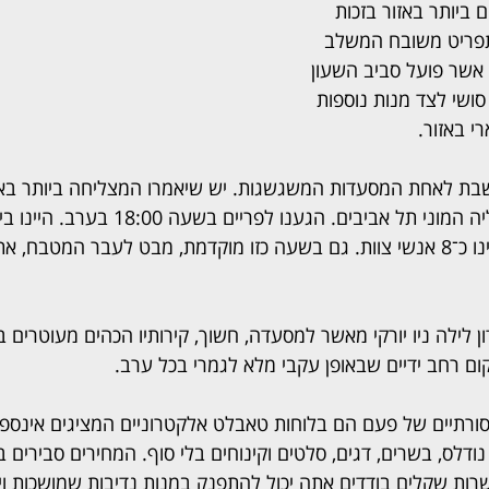
 ביותר באזור בזכות 
ותפריט משובח המשלב 
אשר פועל סביב השעון 
סושי לצד מנות נוספות 
 באזור. 
בת לאחת המסעדות המשגשגות. יש שיאמרו המצליחה ביותר באז
משני עשורים נוהרים אליה המוני תל אביבים. הגענו לפריי
הראשונים וקיבלו את פנינו כ־8 אנשי צוות. גם בשעה כזו מוקדמת, מבט לעבר המטבח
ן לילה ניו יורקי מאשר למסעדה, חשוך, קירותיו הכהים מעוטרים ב
ם רחב ידיים שבאופן עקבי מלא לגמרי בכל ערב.  
סורתיים של פעם הם בלוחות טאבלט אלקטרוניים המציגים אינספו
ודלס, בשרים, דגים, סלטים וקינוחים בלי סוף. המחירים סבירים ב
רות שקלים בודדים אתה יכול להתפנק במנות נדיבות שמושכות ויז