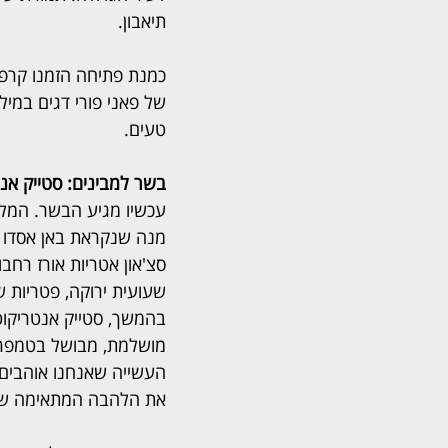
תיאבון.  
של פאני פורי דגים במילו
טעים.
בשר למבינים: סטייק אנטרקוט 
עכשיו מגיע הבשר. המלצ
מנה שנקראת באן אסדו ו
סצ'און אטריות אורז רחבו
שעועית ירוקה, פטריות ש
בהמשך, סטייק אנטריקוט
מושלמת, מבושל בטמפרט
העשייה שאנחנו אוהבים. 
את הלהבה המתאימה שתו