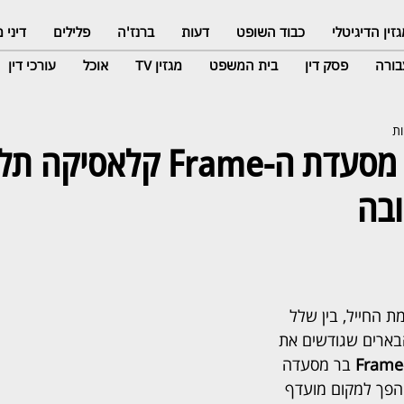
זין הדיגיטלי
כבוד השופט
דעות
ברנז'ה
פלילים
דיני
ורה
פסק דין
בית המשפט
מגזין TV
אוכל
עורכי דין
כבוד לאוכל: מסעדת ה-Frame ק
בה
ת החייל, בין שלל 
בארים שגודשים את 
Frame
 בר מסעדה 
פך למקום מועדף 