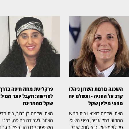
השכנה מרמת השרון ניהלה
פרקליטת מחוז חיפה בדרך
קרב על החניה - ותשלם יותר
לפרישה: תקבל יותר ממיליו
מחצי מיליון שקל
שקל מהמדינה
מאת: שלמה בוצ'צ'ו בית המשפט
מאת: שלמה בן ברוך, בית הד
המחוזי בתל אביב, בפני השופטת
האזורי לעבודה בחיפה, בפני
טל לוי־מיכאלי (בצילום), קיבל
השופטת קרן כהן (בצילום), דן