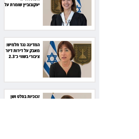
יעקובוביץ שומרת על
קור רוח ושליטה
המדינה נגד חלמיש:
מאבק על דירות דיור
ציבורי בשווי כ־2.3
מיליארד שקל
זכוכיות בסלט ושן
שבורה: מסעדה בתל
אביב תשלם כ־45 אלף
שקל