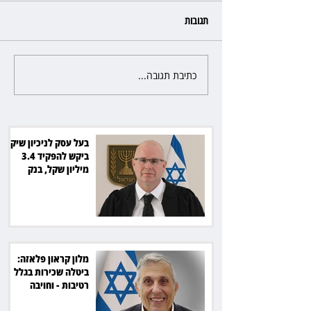
תגובות
כתיבת תגובה...
הצגת החובה של העונה: "זינגר"
מוכיחה שתיאטרון גדול עוד חי
ובועט
בעל עסק לניכיון שיקים
ביקש להפקיד 3.4
מיליון שקל, בנק
הפועלים סירב
מלון קראון פלאזה:
ביטלה שכירות בגלל
רטיבות - וחויבה
בכ־600 אלף שקל