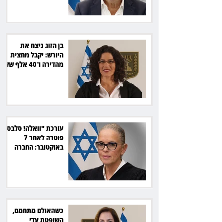
בן הזוג ניצח את
היורש: יקבל מחצית
מהדירה ו־40 אלף שקל
הוצאות
עורכת "וואלה! סלבס"
פוטרה לאחר 7
באוקטובר: החברה
תשלם כ־54 אלף שקל
כשהאולם מתחמם,
השופטת עדי