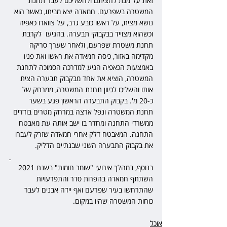
זאת על מנת להציתם ולהשליכם לעבר תחנת 
המשטרה בשפרעם. חמאדה יצא מביתו, כאשר הוא 
נושא מצית, על ראשו כובע גרב, על צווארו כאפיה 
וכשהוא מצוייד בבקבוקי תבערה. בהגיעו  לקרבת 
תחנת משטרת שפרעם, ולאחר שערך סריקה 
מקדימה באזור, כיסה חמאדה את ראשו ואת פניו 
באמצעות הכאפיה הגיע למדרכה הסמוכה לתחנת 
המשטרה, הוציא את אחד מבקבוק תבערה הצית 
אותו והשליכו לכיוון תחנת המשטרה, ממרחק של 
כ-20 מ'. בקבוק התבערה הראשון פגע בשער 
תחנת המשטרה ונפל ארצה במרחק מטרים בודדים 
ממשרדי התחנה ומחדר בו ישב אותה עת מאבטח 
התחנה. המאבטח דלק אחרי חמאדה שזרק לעברו 
את בקבוק התבערה השני שבנתיים הדליק.
בנוסף, במהלך אירועי "שומר חומות" בשנת 2021 
השתתף חמאדה בהפרות סדר והתפרעויות 
שהתרחשו בעיר שפרעם ואף יידה אבנים לעבר 
כוחות המשטרה שהיו במקום.
אוכל