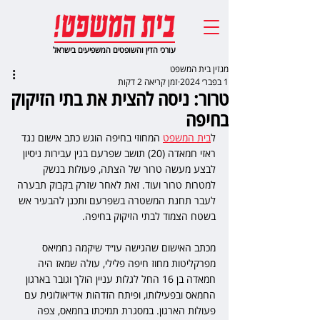
עורכי הדין והשופטים המשפיעים בישראל
מגזין בית המשפט
1 בפבר׳ 2024
זמן קריאה 2 דקות
טרור: ניסה להצית את בתי הזיקוק
בחיפה
ל
בית המשפט
 המחוזי בחיפה הוגש כתב אישום נגד 
ראזי חמאדה (20) תושב שפרעם בגין עבירות ניסיון 
לבצע מעשה טרור של הצתה, פעולות בנשק 
למטרות טרור ועוד. זאת לאחר שזרק בקבוק תבערה 
לעבר תחנת המשטרה בשפרעם ותכנן להבעיר אש 
בשטח הצמוד לבתי הזיקוק בחיפה.
מכתב האישום שהגישה עו״ד שיקמה נחמיאס 
מפרקליטות מחוז חיפה פלילי, עולה שמאז היה 
חמאדה בן 16 החל לגלות עניין הולך וגובר בארגון 
החמאס ובפעילותו, ופיתח הזדהות אידיאולוגית עם 
פעולות הארגון. במסגרת תמיכתו בחמאס, צפה 