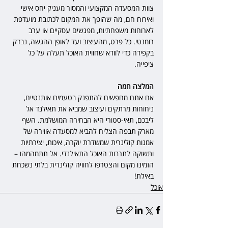
צוות המסעדה המקצועי והמסור מעניק יחס אישי 
ואירוח חם, מה שהופך את המקום לכתובת מועדפת 
לארוחות משפחתיות, מפגשים עסקיים או ערב 
רומנטי. כל פרט, מהעיצוב ועד לאופן ההגשה, נבדק 
בקפידה כדי לוודא שחווית האוכל תעלה על כל 
ציפייה.
המלצה חמה
אם אתם מחפשים להתפנק בטעמים אותנטיים, 
ניחוחות מרתקים ועיצוב שמביא את תאילנד אל 
ליבכם, תאי-סטורי היא הבחירה המושלמת. השף 
מארק תבפה הצליח להביא למסעדה אווירה של 
אמנות קולינרית שמשדרת יוקרה, איכות, יצירתיות 
ותשוקה לתרבות האוכל התאילנדי. אל תתמהמהו – 
הזמינו מקום והצטרפו לחוויה קולינרית בלתי נשכחת 
באילת!
אוכל