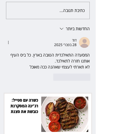
כתיבת תגובה...
הצגת החובה של העונה: "זינגר"
מוכיחה שתיאטרון גדול עוד חי
ובועט
החדשות ביותר
דוד
28 בפבר׳ 2025
המסעדה התאילנדית הטובה בארץ. כל ביס העיף 
אותנו חזרה לתאילנד. 
לא תארתי לעצמי שאהנה ככה מאוכל 
לייק
להשיב
כשרה עם סטייל:
רג'ינה המסקרנת
כובשת את סצנת
הגורמה בלב תל אביב