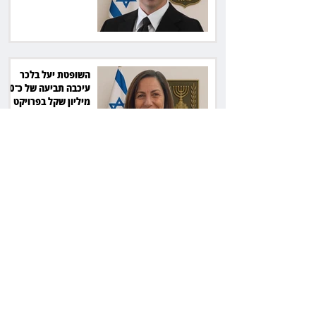
השופטת יעל בלכר
עיכבה תביעה של כ־40
מיליון שקל בפרויקט
סולארי
ראש עיריית מעלה
אדומים תובע את
חדשות 12 ועמרי מניב
ב־150 אלף שקל
רשת המרפאות "טרם"