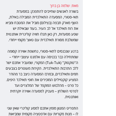
מאת: שלמה בן ברוך
בשורה לאנשים שחייבים להתפנק: במסעדת 
תאי-סטורי, המסעדה התאילנדית המובילה באילת, 
השף מארק תבפה (בצילום) מוביל את המטבח ומביא 
את רוח תאילנד אל לב העיר. בעוד שבאילת יש 
שפע מסעדות, רק כאן תגלו חוויה קולינרית אותנטית 
שמשלבת מסורת תאילנדית עם טאצ' מקומי ייחודי.
ברגע שנכנסים לתאי-סטורי, נחשפת אווירה קסומה 
שמתחילה כבר בכניסה עם אלמנט עיצובי ייחודי – 
ה"טוקטוק" (Tuk-Tuk) המקורי, שמעביר אתכם ישר 
ללב התרבות התאילנדית. הקירות מעוטרים בצבעים 
חמים ותאילנדים, ובמרכז המסעדה ניצב בר מהודר 
המציע קוקטיילים המזכירים את חופי תאילנד היפים. 
כל פרט – מהלבוש המוקפד של המלצרים ועד 
לפרטי השולחן – מעניק למסעדה אווירה יוקרתית 
ואותנטית.
התפריט המגוון מזמין אתכם למסע קולינרי שאין שני 
לו – מנות מקוריות עם אדפטציה מקומית שמביאות 