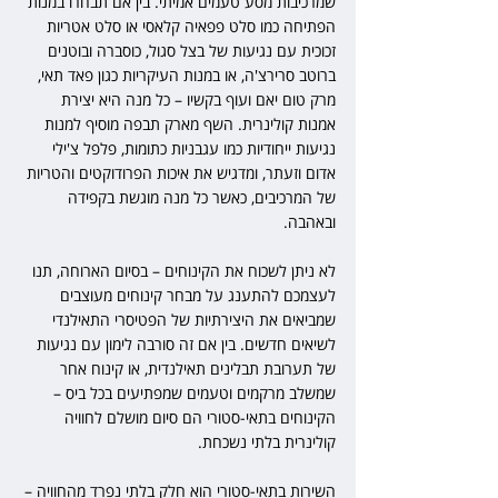
שמרכיבות מסע טעמים אמיתי. בין אם תבחרו במנות 
הפתיחה כמו סלט פפאיה קלאסי או סלט אטריות 
זכוכית עם נגיעות של בצל סגול, כוסברה ובוטנים 
ברוטב סרירצ'ה, או במנות העיקריות כגון פאד תאי, 
מרק טום יאם ועוף בקשיו – כל מנה היא יצירת 
אמנות קולינרית. השף מארק תבפה מוסיף למנות 
נגיעות ייחודיות כמו עגבניות כתומות, פלפל צ'ילי 
אדום וזעתר, ומדגיש את איכות הפרודוקטים והטריות 
של המרכיבים, כאשר כל מנה מוגשת בקפידה 
ובאהבה.
לא ניתן לשכוח את הקינוחים – בסיום הארוחה, תנו 
לעצמכם להתענג על מבחר קינוחים מעוצבים 
שמביאים את היצירתיות של הפטיסרי התאילנדי 
לשיאים חדשים. בין אם זה סורבה לימון עם נגיעות 
של תערובת תבלינים תאילנדית, או קינוח אחר 
שמשלב מרקמים וטעמים שמפתיעים בכל ביס – 
הקינוחים בתאי-סטורי הם סיום מושלם לחוויה 
קולינרית בלתי נשכחת.
השירות בתאי-סטורי הוא חלק בלתי נפרד מהחוויה – 