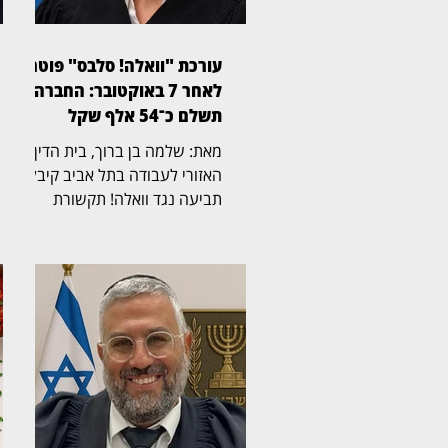
עורכת "וואלה! סלבס" פוטרה
לאחר 7 באוקטובר: החברה
תשלם כ־54 אלף שקל
מאת: שלמה בן ברוך, בית הדין
האזורי לעבודה בתל אביב קיבל
תביעה נגד וואלה! תקשורת
בע"מ, לאחר שעורכת "וואלה!
סלבס" פוטרה לאחר שפונתה
מביתה בקיבוץ מפלסים בעקבות
אירועי 7 באוקטובר. נשיאת בית
הדין, השופטת אריאלה גילצר־כץ,
קבעה כי החברה לא הוכיחה
שהפיטורים נבעו משיקולים
מקצועיים בלבד, וכי היה עליה
לנהוג ברגישות כלפי עובדת
שפונתה והמשיכה לעבוד מרחוק.