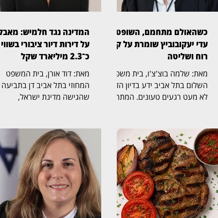
כשהאולם מתחמם, השופטת
המדינה נגד חלמיש: מאבק
עדי יעקובוביץ שומרת על קור
על דירות דיור ציבורי בשווי
רוח ושליטה
כ־2.3 מיליארד שקל
מאת: שלמה בוצ'צ'ו, בית משפט
מאת: דוד אורן, בית המשפט
השלום בתל אביב ידע בדיון הזה
המחוזי בתל אביב דן בתביעה
לא מעט רגעים טעונים. המתח
שהגישה מדינת ישראל,
בין הצדדים עלה, הטונים התחדדו
באמצעות משרד הבינוי והשיכון
ולעיתים עורכי הדין התפרצו זה
נגד חלמיש, החברה
לדברי זה. בתוך כל אלה בלטה
הממשלתית־עירונית לדיור,
השופטת עדי יעקובוביץ (בצילום)
לשיקום ולהתחדשות שכונות ב
בניהול שקט ובטוח. היא נתנה
אביב־יפו. התיק הובא בפני
לצדדים לדבר, אפשרה לטענות
השופטת הדסה אסיף (בצילום)
להישמע, וכשהדיון גלש ידעה
ובמרכזו מחלוקת על זכויות
לעצור, להציב גבול ולהחזיר את
הבעלות ב־1,314 דירות דיור
האולם לעניינו. במוקד הדיון
ציבורי. לטענת המדינה, הדירו
עמדה בקשת המדינה לעצור את
שבמחלוקת הן נכסים המכונים