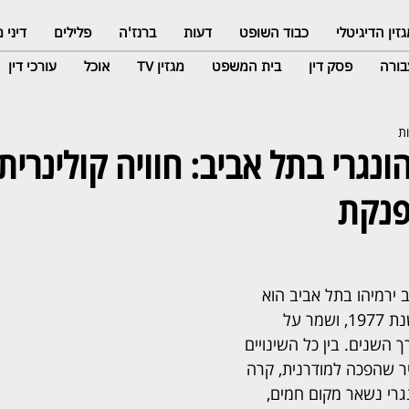
זין הדיגיטלי
כבוד השופט
דעות
ברנז'ה
פלילים
דיני
ורה
פסק דין
בית המשפט
מגזין TV
אוכל
עורכי דין
ונגרי בתל אביב: חוויה קולינרית
פנקת
 ירמיהו בתל אביב הוא 
מוסד קולינרי שהוקם בשנת 1977, ושמר על 
 השנים. בין כל השינויים 
יר שהפכה למודרנית, קרה 
גרי נשאר מקום חמים, 