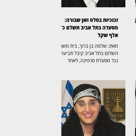
זכוכיות בסלט ושן שבורה:
מסעדה בתל אביב תשלם כ־45
אלף שקל
מאת: שלמה בן ברוך, בית משפט
השלום בתל אביב קיבל תביעה
נגד מסעדת סרפינה, לאחר
,
שסועד טען כי לעס שברי זכוכית
שהיו בתוך מנת "סלט ברזל" ושבר
את אחת משיניו. השופטת חני
תל
ברוך אלון (בצילום) קבעה כי
המסעדה התרשלה וכי הוכח קשר
,
בין שברי הזכוכית במנה לבין הנזק
שנגרם לשן. התביעה נולדה
מאירוע שהתרחש במאי 2022,
ת
כאשר התובע הגיע עם בתו
למסעדת סרפינה והזמין "סלט