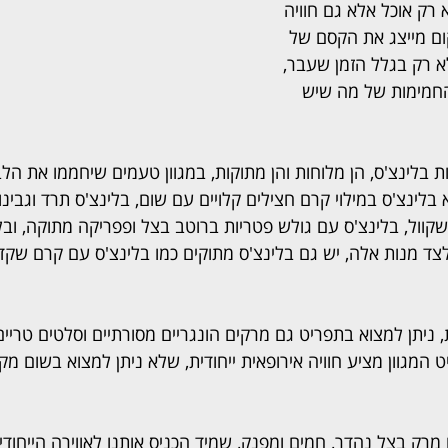
רק אוכל אלא גם חוויה 
ם מייצג את הקסם של 
 רק בגלל הזמן שעבר, 
החמימות של מה שיש 
לינצ'ס, הן מלוחות והן מתוקות, במגוון טעמים שיחממו את הלב.
בלינצ'ס במילוי קרם חצילים קלויים עם שום, בלינצ'ס תרד וגבינו
קוול, בלינצ'ס עם גולש פטריות ברוטב בצל ופפריקה מתוקה, ובלי
צד מנות אלה, יש גם בלינצ'ס מתוקים כמו בלינצ'ס עם קרם שקדי
 ניתן למצוא בתפריט גם מרקים הונגריים מסורתיים וסלטים טריים
המגוון מציע חוויה אירופאית ייחודית, שלא ניתן למצוא בשום מק
רק בצל נהדר, חמים ומפנק, שמיד הכניס אותנו לאווירה הייחודי