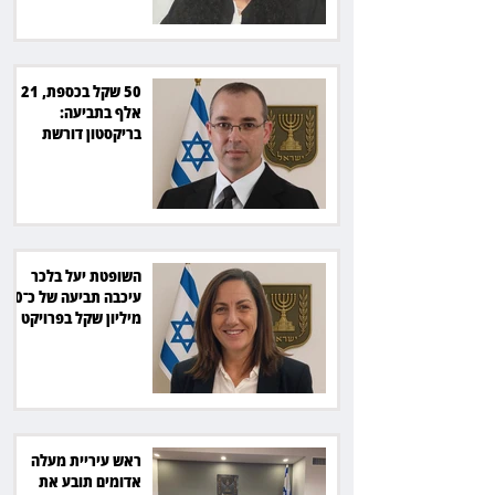
50 שקל בכספת, 21
אלף בתביעה:
בריקסטון דורשת
תשלום על עיכוב בפינוי
השופטת יעל בלכר
עיכבה תביעה של כ־40
מיליון שקל בפרויקט
סולארי
ראש עיריית מעלה
אדומים תובע את