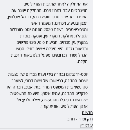
את המחלקה לאחר שמרבית הפרקליטים 
המינהליים עברו למחוז מרכז. המחלקה ייצגה את 
המדינה בענייני ביטחון, חופש מידע, מינהל אוכלוסין, 
תכנון ובניעה, מכרזים, המעמד האישי 
והפסיכיאטריה. בשנת 2020 מונתה יוסט-רוזנבלום 
למנהלת מחלקת המקרקעין, ועסקה בזכויות 
במקרקעין, מכרזים, תביעות פינוי, פינוי פולשים 
ותביעות נגדם. היא טיפלה אישית בתיקי הגוש 
הגדול (שדה דב) ובפינוי מפעל מלט באזור הרכבת 
הקלה.
יוסט-רוזנבלום נבחרה בידי ועדת מכרזים של נציבות 
שירות המדינה, בראשותו של
משה דרורי
, לשעבר 
סגן נשיא בית המשפט המחוזי בתל אביב. חבריה היו 
פרקליט המדינה, עמית איסמן; היועצת המשפטית 
של משרד הכלכלה והתעשיה, איילת זלדין; ויו"ר 
ארגון הפרקליטים, אורית קורין.
חדשות
חוק וסדר - רוחב
עורכי דין