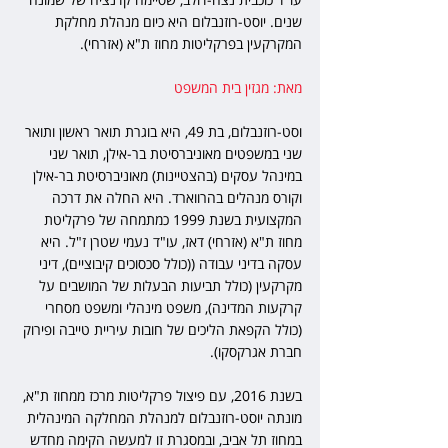
שנים. יוסט-רוזנבלום היא כיום מנהלת מחלקת 
המקרקעין בפרקליטות מחוז ת"א (אזרחי).
מאת: מגזין בית המשפט                    
וסט-רוזנבלום, בת 49, היא בוגרת תואר ראשון ותואר 
שני במשפטים מאוניברסיטת בר-אילן, תואר שני 
במינהל עסקים (בהצטיינות) מאוניברסיטת בר-אילן 
וקורס מנהלים בהרווארד. היא החלה את דרכה 
המקצועית בשנת 1999 כמתמחה של פרקליטת 
מחוז ת"א (אזרחי) דאז, עו
"ד 
נעמי שטרן
 ז"ל.
 היא 
עסקה בדיני עבודה ((כולל סכסוכים קיבוציים), דיני 
מקרקעין (כולל תביעות הבעלות של המושבים על 
קרקעות המדינה), משפט מינהלי ומשפט מסחרי 
(כולל הקפאת הליכים של חובות עיריית טייבה ופירוק 
חברת אגרקסקו).
בשנת 2016, עם פיצול פרקליטות מרכז ממחוז ת"א, 
מונתה יוסט-רוזנבלום למנהלת המחלקה המינהלית 
במחוז תל אביב, ובמסגרת זו למעשה הקימה מחדש 