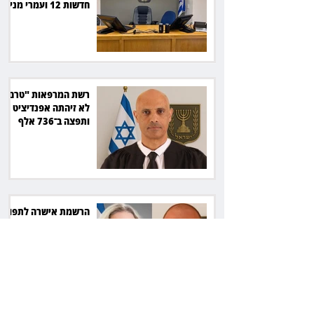
חדשות 12 ועמרי מניב
ב־150 אלף שקל
רשת המרפאות "טרם"
לא זיהתה אפנדיציט -
ותפצה ב־736 אלף
שקל
הרשמת אישרה לתפוס
את רכב היוקרה בסיוע
המשטרה, השופט ביטל
את המהלך