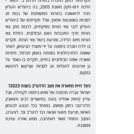
תקדימיות למען ההכרה בהורות הלהט"ב. למשל - 
הלכת ירוס-חקק משנת 2005, בה ביהמ"ש העליון 
הכיר לראשונה בהורות המשותפת של בנות זוג 
לסביות באמצעות אימוץ; שלל תקדימים של ביהמ"ש 
העליון לגבי צווי הורות פסיקתיים, לרבות מתן צווי 
הורות חרף התנגדות האם הביולוגית, החלת צווי 
הורות מיום הלידה, ומניעת ביטול צווי הורות. תקדים 
בו ילדה הוכרה כיתומה על ידי משרד הביטחון, לאחר 
שאמה הלא־ביולוגית נספתה באסון הכרמל, ולמרות 
שאביה ואמה הביולוגיים בחיים; תקדים בו נאסר על 
גן אירועים להפלות זוג לסביות שביקשו להינשא 
במקום.
כיצד היית מתארת את מצב הלהט"ב בשנת 2023?
ישראל עברה מהפכה של ממש ביחסה לקהילה, אבל 
עדיין קיימת אפליה בוטה במישורים רבים והמאבק 
הלה"טבי רחוק מסיומו. במיוחד בכל הנוגע לבטחון 
האישי, מניעת פשעי שנאה נגד להט"ב וכו'. לצערנו, 
המצב החמיר מאוד לאחרונה, ממש אוירה עויינת 
ומסוכנת.