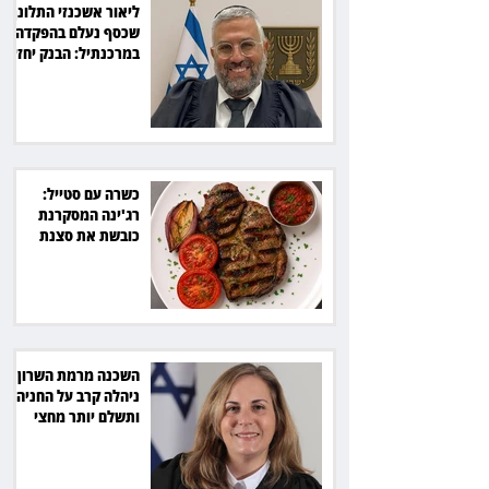
ליאור אשכנזי התלונן
שכסף נעלם בהפקדה
במרכנתיל: הבנק יחזיר
7,700 שקל
כשרה עם סטייל:
רג'ינה המסקרנת
כובשת את סצנת
הגורמה בלב תל אביב
השכנה מרמת השרון
ניהלה קרב על החניה -
ותשלם יותר מחצי
מיליון שקל