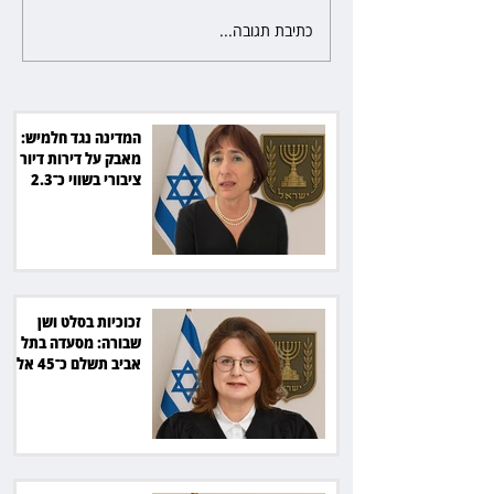
כתיבת תגובה...
אברמוביץ במסר לאופוזיציה: לא
צריך "משפטן דגול" כדי לנצח
בחירות
המדינה נגד חלמיש:
מאבק על דירות דיור
ציבורי בשווי כ־2.3
מיליארד שקל
זכוכיות בסלט ושן
שבורה: מסעדה בתל
אביב תשלם כ־45 אלף
שקל