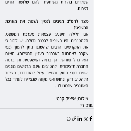
שנולדים בהורות משותפת ולהם שלושה הורים 
לפחות. 
כיצד להט"ב מגיבים לנסיון לשנות את מערכת 
המשפט?
אם חלילה תיפגע עצמאות מערכת המשפט, 
הלהט"בים יהיו חשופים לסכנה גדולה. יש לזכור כי 
את התקדימים הרבים שהשגנו ניתן להפוך (כפי 
שקרה לאחרונה בארה"ב בעניין ההפלות). האיום 
הוא גדול ומוחשי, הן ברמה המשפטית והן ברמה 
החברתית־ציבורית. להט"בים אינם מרגישים מוגנים 
ושווים בפני החוק, והמצב עלול להתדרדר. הציבור 
הלהט"ב חזק ונחוש ואני מקווה שנצליח לעמוד בכל 
האתגרים שנכונו לנו. 
צילום: איציק קנטי
עורכי דין