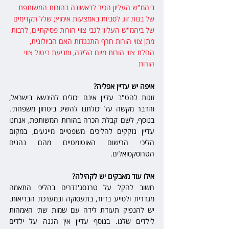
ביהמ"ש העליון הכיר לראשונה בהורות המשותפת 
של בנות זוג לסביות באמצעות אימוץ; שלל תקדימים 
של ביהמ"ש העליון לגבי צווי הורות פסיקתיים, לרבות 
מתן צווי הורות חרף התנגדות האם הביולוגית, 
החלת צווי הורות מיום הלידה, ומניעת ביטול צווי 
הורות
איפה יש עדיין אפליה?
זוגות להט"ב עדיין אינם יכולים להינשא בישראל, 
והדבר מקשה על יכולתנו להשיג ביטחון משפחתי. 
בנוסף, לשם קבלת הכרה בהורות המשותפת, אנחנו 
עדיין נזקקים להליכים משפטיים מייגעים, במקום 
הליכי הרישום האוטומטיים מהם נהנים 
הטרוסקסואלים.
אילו עוד מאבקים יש לקהילה?
חשוב להקל על טרנסג'נדרים בהליכי התאמה 
מגדרית ולסייע בדיור, בתעסוקה ובמערכת הבריאות. 
יש להנפיק תעודת לידה עם שמות שתי האמהות 
לילדים שלנו. בנוסף עדיין אין הגנה על ילדים 