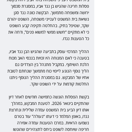
פסלות חריגה שהגיש בן נגד אביו, במסגרת סכסוך 
ירושה ומשפחה מתמשך. הבקשה כוונה נגד סגן 
נשיאת בית המשפט לענייני משפחה, השופט יהורם 
שקד, שטיפל בתיק. בהחלטה תקיפה קבע השופט 
כי לא מתקיים “חשש ממשי למשוא פנים”, ודחה את 
כל הטענות נגדו. 
ההליך המרכזי עוסק בתביעה שהגיש הבן נגד אביו, 
בטענה כי לאם המנוחה היו זכויות בנכסי האב מכוח 
הלכת השיתוף. במקביל מתנהל בין הצדדים גם 
הליך נוסף הנוגע לייפוי כוח מתמשך שנחתם לטובת 
אחיו של המבקש. גם במסגרת ההליך הנוסף ניתנו 
החלטות קודמות על ידי השופט שקד. 
בקשת הפסלות הוגשה כחמישה חודשים לאחר דיון 
שהתקיים בינואר 2026. לטענת המבקש, במהלך 
אותו דיון הביע בית המשפט עמדה שלילית ונחרצת 
נגדו, באופן המלמד כי דעתו “נעולה” עוד בטרם 
נשמעו הראיות. במרכז הטענות עמדה אמירה 
חריפה שיוחסה לשופט ביחס לתצהירים שהוגשו 