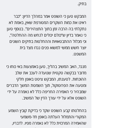
בתיק. 
המבקש טען כי השופט אמר במהלך הדיון: “כבר 
ראינו את כמות השקרים המטורפת שאין, באמת לא 
נתקלתי בה הרבה זמן בתוך התצהירים”. בנוסף טען 
כי נאמר בדיון ש“כולם יכולים לנחש מה ההחלטה”, 
וכי מכלול ההתבטאויות וההחלטות בתיקים השונים 
יוצר חשש ממשי למשוא פנים נגדו מצד בית 
המשפט. 
מנגד, האב המשיב בהליך, טען באמצעות באי כוחו כי 
מדובר בבקשה טקטית שנועדה לעכב את שלב 
ההוכחות. לטענתו, המבקש ציטט באופן חלקי 
ומטעה את הפרוטוקול, תוך השמטת המשך הדברים 
שמבהיר כי האמירה החריפה כלל לא נאמרה על ידי 
השופט אלא על ידי עורך הדין של המשיב. 
בהחלטתו קבע השופט שקד כי בדיקת קובץ השמע 
המקורי והתמלול העלתה באופן חד-משמעי 
שהאמירה המרכזית כלל לא נאמרה מפיו. לדבריו, 