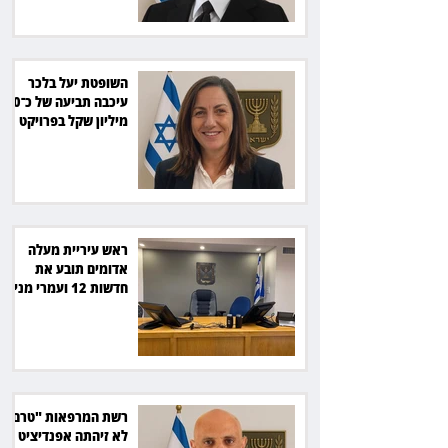
השופטת יעל בלכר
עיכבה תביעה של כ־40
מיליון שקל בפרויקט
סולארי
ראש עיריית מעלה
אדומים תובע את
חדשות 12 ועמרי מניב
ב־150 אלף שקל
רשת המרפאות "טרם"
לא זיהתה אפנדיציט -