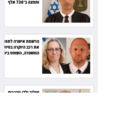
ותפצה ב־736 אלף
שקל
הרשמת אישרה לתפוס
את רכב היוקרה בסיוע
המשטרה, השופט ביטל
את המהלך
שילוב ילדי מהגרים
בבתי ספר הגיע לעליון:
עיריית ת"א תשלם 30
אלף שקל הוצאות