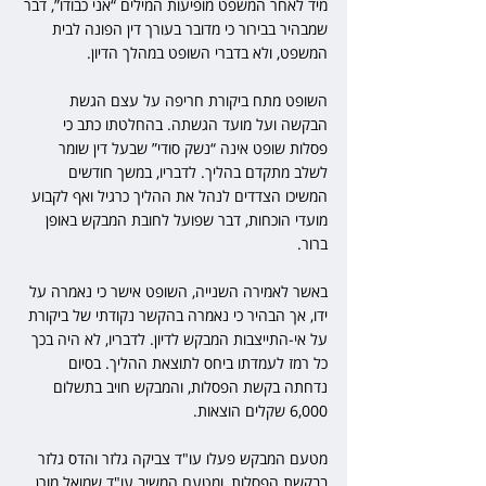
מיד לאחר המשפט מופיעות המילים “אני כבודו”, דבר 
שמבהיר בבירור כי מדובר בעורך דין הפונה לבית 
המשפט, ולא בדברי השופט במהלך הדיון. 
השופט מתח ביקורת חריפה על עצם הגשת 
הבקשה ועל מועד הגשתה. בהחלטתו כתב כי 
פסלות שופט אינה “נשק סודי” שבעל דין שומר 
לשלב מתקדם בהליך. לדבריו, במשך חודשים 
המשיכו הצדדים לנהל את ההליך כרגיל ואף לקבוע 
מועדי הוכחות, דבר שפועל לחובת המבקש באופן 
ברור. 
באשר לאמירה השנייה, השופט אישר כי נאמרה על 
ידו, אך הבהיר כי נאמרה בהקשר נקודתי של ביקורת 
על אי-התייצבות המבקש לדיון. לדבריו, לא היה בכך 
כל רמז לעמדתו ביחס לתוצאת ההליך. בסיום 
נדחתה בקשת הפסלות, והמבקש חויב בתשלום 
6,000 שקלים הוצאות. 
מטעם המבקש פעלו עו"ד צביקה גלזר והדס גלזר 
בבקשת הפסלות, ומטעם המשיב עו"ד שמואל מורן 