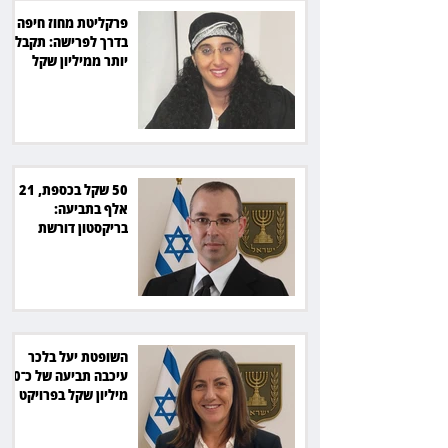
פרקליטת מחוז חיפה
בדרך לפרישה: תקבל
יותר ממיליון שקל
מהמדינה
50 שקל בכספת, 21
אלף בתביעה:
בריקסטון דורשת
תשלום על עיכוב בפינוי
השופטת יעל בלכר
עיכבה תביעה של כ־40
מיליון שקל בפרויקט
סולארי