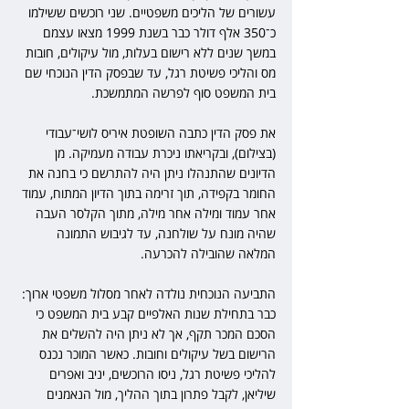
עשורים של הליכים משפטיים. שני רוכשים ששילמו 
כ־350 אלף דולר כבר בשנת 1999 מצאו עצמם 
במשך שנים ללא רישום בעלות, מול עיקולים, חובות 
מס והליכי פשיטת רגל, עד שבפסק הדין הנוכחי שם 
בית המשפט סוף לפרשה המתמשכת.
את פסק הדין כתבה השופטת איריס לושי־עבודי 
(בצילום), ובקריאתו ניכרת עבודה מעמיקה. מן 
הדיונים שהתנהלו ניתן היה להתרשם כי בחנה את 
החומר בקפידה, תוך זרימה בתוך הדיון המתוח, עמוד 
אחר עמוד ומילה אחר מילה, מתוך הקלסר העבה 
שהיה מונח על שולחנה, עד לגיבוש התמונה 
המלאה שהובילה להכרעה.
התביעה הנוכחית נולדה לאחר מסלול משפטי ארוך: 
כבר בתחילת שנות האלפיים קבע בית המשפט כי 
הסכם המכר תקף, אך לא ניתן היה להשלים את 
הרישום בשל עיקולים וחובות. כאשר המוכר נכנס 
להליכי פשיטת רגל, ניסו הרוכשים, יניב ואפרים 
שיליאן, לקבל פתרון בתוך ההליך, מול הנאמנים 