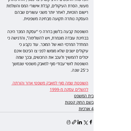
מעשי, הסרת העיקולים, קבלת אישורי המס והשלמת 
רישום הזכויות, לאחר יותר משני עשורים שבהם 
העסקה נותרה תקועה מבחינה משפטית.
השופטת קבעה בלשון ברורה כי “עסקת המכר הינה 
בבחינת עובדה מוגמרת, ויש להשלימה”, והדגישה כי 
המחדל המרכזי הוא של המוכר. עוד נקבע כי 
עיקולים ישנים שלא מומשו לפני צו הכינוס אינם 
יכולים להמשיך ולעכב את הרוכשים, ובכך שמה 
השופטת לושי־עבודי סוף למאבק משפטי שנמשך 
כ־25 שנה.
השופטת שמה סוף למאבק משפטי ארוך והורתה 
להשלים עסקה מ-1999
בית המשפט
בשם החוק קטנות
4 אורכיות