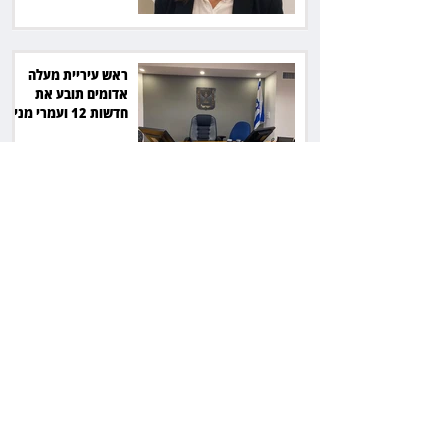
ראש עיריית מעלה
אדומים תובע את
חדשות 12 ועמרי מניב
ב־150 אלף שקל
רשת המרפאות "טרם"
לא זיהתה אפנדיציט -
ותפצה ב־736 אלף
שקל
הרשמת אישרה לתפוס
את רכב היוקרה בסיוע
המשטרה, השופט ביטל