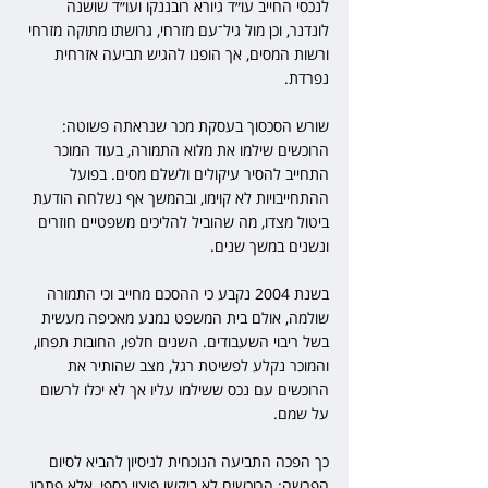
לנכסי החייב עו״ד גיורא רובננקו ועו״ד שושנה 
לונדנר, וכן מול גיל־עם מזרחי, גרושתו מתוקה מזרחי 
ורשות המסים, אך הופנו להגיש תביעה אזרחית 
נפרדת.
שורש הסכסוך בעסקת מכר שנראתה פשוטה: 
הרוכשים שילמו את מלוא התמורה, בעוד המוכר 
התחייב להסיר עיקולים ולשלם מסים. בפועל 
ההתחייבויות לא קוימו, ובהמשך אף נשלחה הודעת 
ביטול מצדו, מה שהוביל להליכים משפטיים חוזרים 
ונשנים במשך שנים.
בשנת 2004 נקבע כי ההסכם מחייב וכי התמורה 
שולמה, אולם בית המשפט נמנע מאכיפה מעשית 
בשל ריבוי השעבודים. השנים חלפו, החובות תפחו, 
והמוכר נקלע לפשיטת רגל, מצב שהותיר את 
הרוכשים עם נכס ששילמו עליו אך לא יכלו לרשום 
על שמם.
כך הפכה התביעה הנוכחית לניסיון להביא לסיום 
הפרשה: הרוכשים לא ביקשו פיצוי כספי, אלא פתרון 