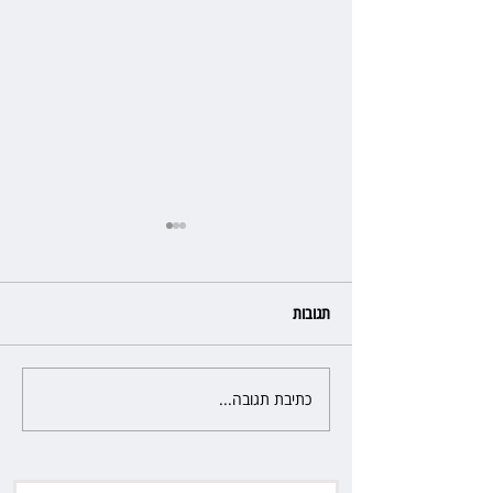
תגובות
כתיבת תגובה...
כשהאולם מתחמם, השופטת עדי
יעקובוביץ שומרת על קור רוח
ושליטה