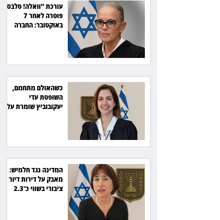
עורכת "וואלה! סלבס"
פוטרה לאחר 7
באוקטובר: החברה
תשלם כ־54 אלף שקל
כשהאולם מתחמם,
השופטת עדי
יעקובוביץ שומרת על
קור רוח ושליטה
המדינה נגד חלמיש:
מאבק על דירות דיור
ציבורי בשווי כ־2.3
מיליארד שקל