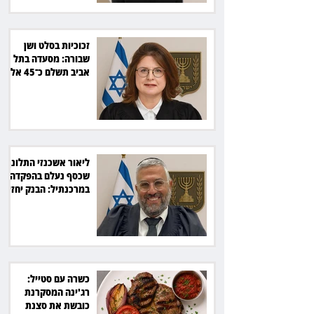
זכוכיות בסלט ושן
שבורה: מסעדה בתל
אביב תשלם כ־45 אלף
שקל
ליאור אשכנזי התלונן
שכסף נעלם בהפקדה
במרכנתיל: הבנק יחזיר
7,700 שקל
כשרה עם סטייל:
רג'ינה המסקרנת
כובשת את סצנת