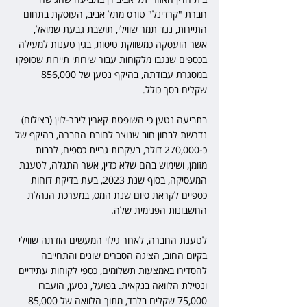
חברת "קרדינל" טורס מתל אביב, העוסקת בתחום 
התיירות, נגד תמר שווילי, תושבת גבעת שמואל, 
אשר הועסקה כמשווקת טיסות, בגין טענות למעילה 
בכספים שנגבו מלקוחות עבור שירותי תיירות שסופקו 
במסגרת עבודתה, בהיקף נטען של 856,000 
שקלים בסך כולל.
בתביעה נטען כי השופטת קארין ליבר-לוין (בצילום) 
נדרשת לבחון חוב שנוצר לחובת החברה, בהיקף של 
כ-270,000 דולר, בעקבות גביית כספים, לרבות 
מזומן, ושימוש בהם שלא כדין, אשר התגלה, לטענת 
המעסיקה, בסוף שנת 2023, בעת בדיקת דוחות 
כספיים לקראת סיום שנת המס, במערכת הנהלת 
החשבונות הפנימית שלה.
לטענת החברה, לאחר גילוי המעשים הודתה שווילי 
בקיום החוב, הציגה הסברים שונים והתחייבה 
להסדירו באמצעות תשלומים, כספי לקוחות עתידיים 
ונטילת הלוואה בנקאית. בפועל, נטען, הועברו 
75,000 שקלים בלבד, מתוך הלוואה של 85,000 