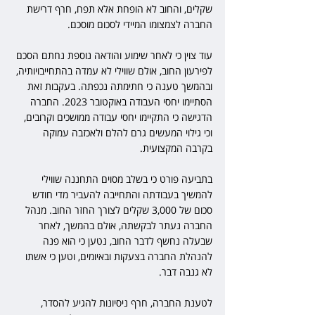
שקלים, והחוב לא הופחת אלא תפח, חרף דרישת 
החברה לצמצומו המיידי לסכום מוסכם.
עוד צוין כי לאחר שימוע והודאה נוספת נחתם הסכם 
לפירעון החוב, אולם שווילי לא עמדה בהתחייבויותיה, 
ובהמשך טענה כי חתימתה נכפתה. בעקבות זאת 
הסתיימו יחסי העבודה באוקטובר 2023. החברה 
הדגישה כי התקיימו יחסי עבודה ממושכים וקרובים, 
וכי גילוי המעשים גרם להלם ולאכזבה עמוקה 
בקרבה המקצועית.
בתביעה פורט כי בשלב מסוים התחננה שווילי 
להמשיך בעבודתה והתחייבה להעביר מדי חודש 
סכום של 3,000 שקלים לצורך החזר החוב. מנהל 
החברה נעתר לבקשתה, אולם בהמשך, לאחר 
שבעלה נחשף לדבר החוב, נטען כי הוא פנה 
להנהלת החברה בצעקות ובאיומים, וטען כי אשתו 
לא גנבה דבר.
לטענת החברה, חרף ניסיונות להגיע להסדר, 